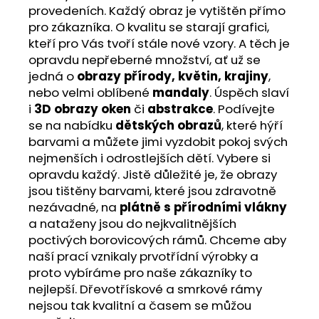
provedeních. Každý obraz je vytištěn přímo
pro zákazníka. O kvalitu se starají grafici,
kteří pro Vás tvoří stále nové vzory. A těch je
opravdu nepřeberné množství, ať už se
jedná o
obrazy přírody, květin, krajiny
,
nebo velmi oblíbené
mandaly
. Úspěch slaví
i
3D obrazy oken
či
abstrakce
. Podívejte
se na nabídku
dětských obrazů
, které hýří
barvami a můžete jimi vyzdobit pokoj svých
nejmenších i odrostlejších dětí. Vybere si
opravdu každý. Jistě důležité je, že obrazy
jsou tištěny barvami, které jsou zdravotně
nezávadné, na
plátně s přírodními vlákny
a nataženy jsou do nejkvalitnějších
poctivých borovicových rámů. Chceme aby
naší prací vznikaly prvotřídní výrobky a
proto vybíráme pro naše zákazníky to
nejlepší. Dřevotřískové a smrkové rámy
nejsou tak kvalitní a časem se můžou