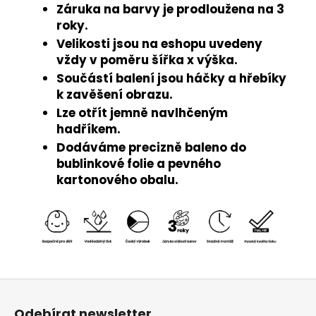
Záruka na barvy je prodloužena na 3
roky.
Velikosti jsou na eshopu uvedeny
vždy v poměru šířka x výška.
Součástí balení jsou háčky a hřebíky
k zavěšení obrazu.
Lze otřít jemně navlhčeným
hadříkem.
Dodáváme precizně baleno do
bublinkové folie a pevného
kartonového obalu.
Z
á
Odebírat newsletter