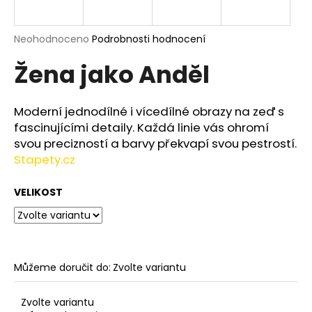
a
j
Průměrné
Neohodnoceno
Podrobnosti hodnocení
í
hodnocení
Žena jako Anděl
produktu
t
je
?
0,0
z
Moderní jednodílné i vícedílné obrazy na zeď s
5
fascinujícími detaily. Každá linie vás ohromí
hvězdiček.
svou precizností a barvy překvapí svou pestrostí.
Stapety.cz
HLEDAT
VELIKOST
D
o
p
o
Můžeme doručit do:
Zvolte variantu
r
u
Zvolte variantu