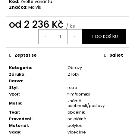
č
Kód:
Zvolte variantu
u
Značka:
Malvis
j
e
od
2 236 Kč
/ ks
m
Měrná
e
DO KOŠÍKU
cena:
BROOKLYN
Zeptat se
Sdílet
BRIDGE
MANHATTAN
Kategorie
:
Obrazy
1
Záruka
:
2 roky
598
Kč
Barva
:
Styl
:
retro
Vzor
:
film/komiks
známé
Motiv
:
osobnosti/postavy
Tvar
:
obdélník
Provedení
:
na plátně
Materiál
:
polytex
Sady
:
vícedílné