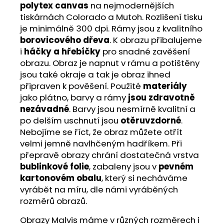
polytex canvas
na nejmodernějších
tiskárnách Colorado a Mutoh. Rozlišení tisku
je minimálně 300 dpi. Rámy jsou z kvalitního
borovicového dřeva
. K obrazu přibalujeme
i
háčky a hřebíčky
pro snadné zavěšení
obrazu. Obraz je napnut v rámu a potištěny
jsou také okraje a tak je obraz ihned
připraven k pověšení. Použité
materiály
jako plátno, barvy a rámy
jsou zdravotně
nezávadné
. Barvy jsou nesmírně kvalitní a
po delším uschnutí jsou
otěruvzdorné
.
Nebojíme se říct, že obraz můžete otřít
velmi jemně navlhčeným hadříkem. Při
přepravě obrazy chrání dostatečná vrstva
bublinkové folie
, zabaleny jsou v
pevném
kartonovém obalu
, který si necháváme
vyrábět na míru, dle námi vyráběných
rozměrů obrazů.
Obrazy Malvis máme v různých rozměrech i