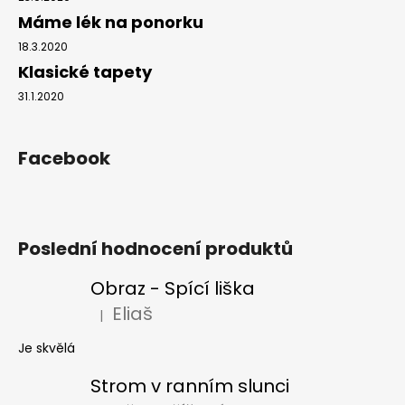
Máme lék na ponorku
18.3.2020
Klasické tapety
31.1.2020
Facebook
Poslední hodnocení produktů
Obraz - Spící liška
Eliaš
|
Hodnocení produktu je 5 z 5 hvězdiček.
Je skvělá
Strom v ranním slunci