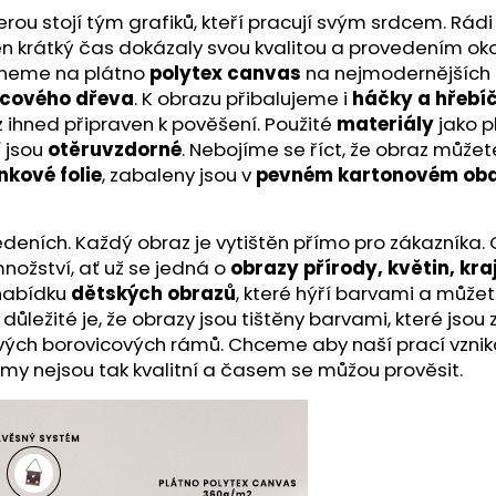
u stojí tým grafiků, kteří pracují svým srdcem. Rádi 
a ten krátký čas dokázaly svou kvalitou a provedením ok
skneme na plátno
polytex canvas
na nejmodernějších t
icového dřeva
. K obrazu přibalujeme i
háčky a hřebí
z ihned připraven k pověšení. Použité
materiály
jako p
í jsou
otěruvzdorné
. Nebojíme se říct, že obraz může
nkové folie
, zabaleny jsou v
pevném kartonovém oba
ích. Každý obraz je vytištěn přímo pro zákazníka. O kv
nožství, ať už se jedná o
obrazy přírody, květin, kra
 nabídku
dětských obrazů
, které hýří barvami a můžet
ě důležité je, že obrazy jsou tištěny barvami, které js
ivých borovicových rámů. Chceme aby naší prací vznik
ámy nejsou tak kvalitní a časem se můžou prověsit.