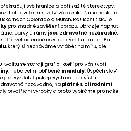
překračují své hranice a boří zažité stereotypy.
ouzlit obrovské množství zákazníků. Naše heslo je:
iskárnách Colorado a Mutoh. Rozlišení tisku je
čky
pro snadné zavěšení obrazu. Obraz je napnut
látno, barvy a rámy
jsou zdravotně nezávadné
.
te otřít velmi jemně navlhčeným hadříkem. Při
lu
, který si necháváme vyrábět na míru, dle
alitu se starají grafici, kteří pro Vás tvoří
jiny
, nebo velmi oblíbené
mandaly
. Úspěch slaví
e jimi vyzdobit pokoj svých nejmenších i
ou zdravotně nezávadné, na
plátně s přírodními
aly prvotřídní výrobky a proto vybíráme pro naše