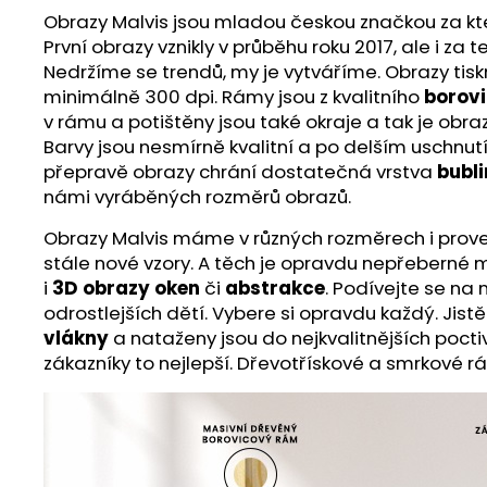
Obrazy Malvis jsou mladou českou značkou za ktero
První obrazy vznikly v průběhu roku 2017, ale i z
Nedržíme se trendů, my je vytváříme. Obrazy ti
minimálně 300 dpi. Rámy jsou z kvalitního
borov
v rámu a potištěny jsou také okraje a tak je obra
Barvy jsou nesmírně kvalitní a po delším uschnut
přepravě obrazy chrání dostatečná vrstva
bubli
námi vyráběných rozměrů obrazů.
Obrazy Malvis máme v různých rozměrech i proveden
stále nové vzory. A těch je opravdu nepřeberné m
i
3D obrazy oken
či
abstrakce
. Podívejte se na
odrostlejších dětí. Vybere si opravdu každý. Jist
vlákny
a nataženy jsou do nejkvalitnějších poct
zákazníky to nejlepší. Dřevotřískové a smrkové r