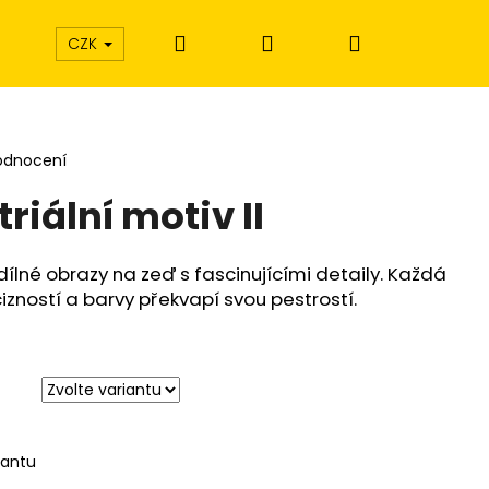
Hledat
Přihlášení
Nákupní
CZK
košík
odnocení
riální motiv II
dílné obrazy na zeď s fascinujícími detaily. Každá
izností a barvy překvapí svou pestrostí.
iantu
Í EXTÁZE