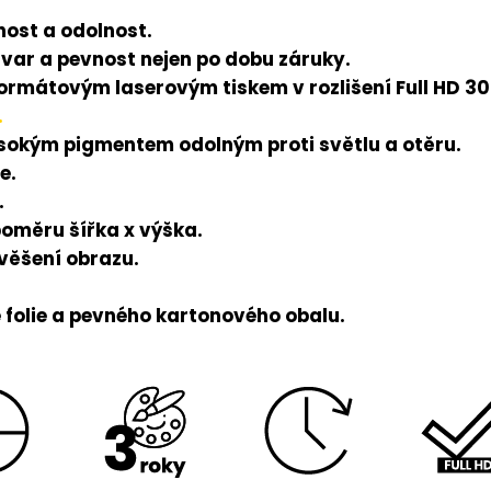
ost a odolnost.
tvar a pevnost nejen po dobu záruky.
rmátovým laserovým tiskem v rozlišení Full HD 300
.
ysokým pigmentem odolným proti světlu a otěru.
e.
.
poměru šířka x výška.
avěšení obrazu.
folie a pevného kartonového obalu.