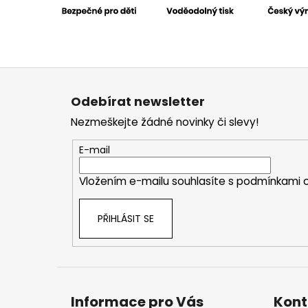
Z
á
Odebírat newsletter
p
Nezmeškejte žádné novinky či slevy!
a
t
E-mail
í
Vložením e-mailu souhlasíte s
podmínkami o
PŘIHLÁSIT SE
Informace pro Vás
Kont