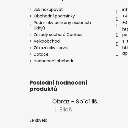
Jak nakupovat
inf
Obchodní podmínky
+4
Podmínky ochrany osobních
+4
údajů
ht
Zásady souborů Cookies
pe
Velkoobchod
s_
Zákaznický servis
ht
ap
Dotace
Hodnocení obchodu
Poslední hodnocení
produktů
Obraz - Spící liška
Eliaš
|
Hodnocení produktu je 5 z 5 hvězdiček
Je skvělá