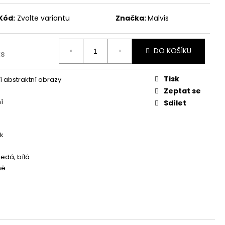
Kód:
Zvolte variantu
Značka:
Malvis
DO KOŠÍKU
ks
Tisk
 abstraktní obrazy
Zeptat se
í
Sdílet
k
šedá, bílá
ně