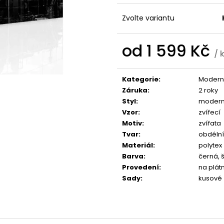
1 599 Kč
1 599 Kč
Zvolte variantu
od
1 599 Kč
/ 
Měrná
cena:
Kategorie
:
Moderní
Záruka
:
2 roky
Styl
:
modern
Vzor
:
zvířecí
Motiv
:
zvířata
Tvar
:
obdélní
Materiál
:
polytex
Barva
:
černá, 
Provedení
:
na plát
Sady
:
kusové