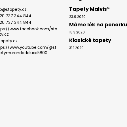
Tapety Malvis®
o
@
stapety.cz
20 737 344 844
23.9.2020
20 737 344 844
Máme lék na ponork
tps://www.facebook.com/sta
18.3.2020
ty.cz
Klasické tapety
tapety.cz
tps://www.youtube.com/@st
31.1.2020
etymurandodeluxe5800
.