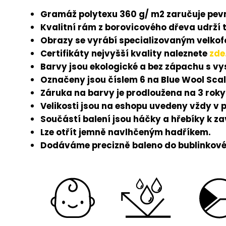
Gramáž polytexu 360 g/ m2 zaručuje pevn
Kvalitní rám z borovicového dřeva udrží 
Obrazy se vyrábí specializovaným velkofo
Certifikáty nejvyšší kvality naleznete
zde
Barvy jsou ekologické a bez zápachu s v
Označeny jsou číslem 6 na Blue Wool Scal
Záruka na barvy je prodloužena na 3 roky
Velikosti jsou na eshopu uvedeny vždy v 
Součástí balení jsou háčky a hřebíky k z
Lze otřít jemně navlhčeným hadříkem.
Dodáváme precizně baleno do bublinkové 