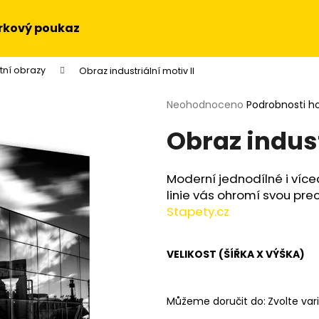
rkový poukaz
tní obrazy
Obraz industriální motiv II
Co potřebujete najít?
Průměrné
Neohodnoceno
Podrobnosti h
hodnocení
Obraz indust
produktu
HLEDAT
je
0,0
z
Moderní jednodílné i více
5
Doporučujeme
linie vás ohromí svou prec
hvězdiček.
Stapety.cz
VELIKOST (ŠÍŘKA X VÝŠKA)
Můžeme doručit do:
Zvolte var
OBRAZ NA STĚNU - SLUNEČNICE
OBRAZ - HUDEBN