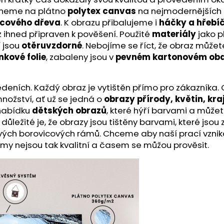
skneme na plátno
polytex canvas
na nejmodernějších t
icového dřeva
. K obrazu přibalujeme i
háčky a hřebí
z ihned připraven k pověšení. Použité
materiály
jako p
í jsou
otěruvzdorné
. Nebojíme se říct, že obraz může
nkové folie
, zabaleny jsou v
pevném kartonovém oba
ích. Každý obraz je vytištěn přímo pro zákazníka. O kv
nožství, ať už se jedná o
obrazy přírody, květin, kra
 nabídku
dětských obrazů
, které hýří barvami a můžet
ě důležité je, že obrazy jsou tištěny barvami, které js
ivých borovicových rámů. Chceme aby naší prací vznik
ámy nejsou tak kvalitní a časem se můžou prověsit.