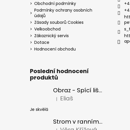
Obchodní podmínky
+4
Podmínky ochrany osobních
+4
údajů
ht
Zásady souborů Cookies
pe
Velkoobchod
s_
Zákaznický servis
ht
ap
Dotace
Hodnocení obchodu
Poslední hodnocení
produktů
Obraz - Spící liška
Eliaš
|
Hodnocení produktu je 5 z 5 hvězdiček
Je skvělá
Strom v ranním slunci
Věra Křížová