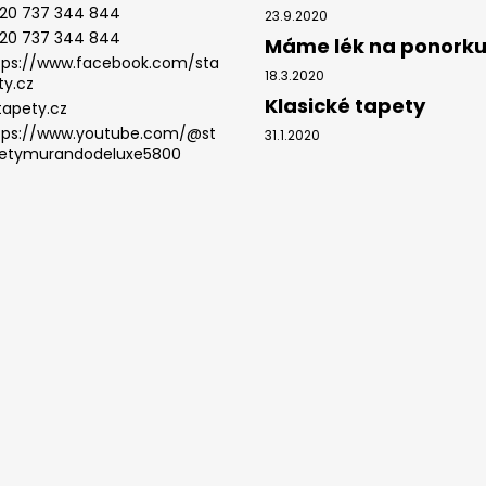
20 737 344 844
23.9.2020
20 737 344 844
Máme lék na ponork
tps://www.facebook.com/sta
18.3.2020
ty.cz
Klasické tapety
tapety.cz
tps://www.youtube.com/@st
31.1.2020
etymurandodeluxe5800
.