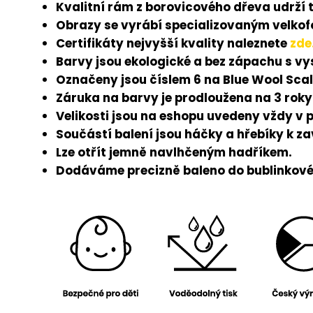
Kvalitní rám z borovicového dřeva udrží 
Obrazy se vyrábí specializovaným velkofo
Certifikáty nejvyšší kvality naleznete
zde
Barvy jsou ekologické a bez zápachu s v
Označeny jsou číslem 6 na Blue Wool Scal
Záruka na barvy je prodloužena na 3 roky
Velikosti jsou na eshopu uvedeny vždy v 
Součástí balení jsou háčky a hřebíky k z
Lze otřít jemně navlhčeným hadříkem.
Dodáváme precizně baleno do bublinkové 