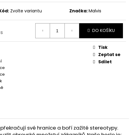
Kód:
Zvolte variantu
Značka:
Malvis
DO KOŠÍKU
ks
Tisk
Zeptat se
í
Sdílet
kce
kce
k
ně
překračují své hranice a boří zažité stereotypy.
ouzlit obrovské množství zákazníků. Naše heslo je: