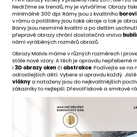
Nedržíme se trendů, my je vytváříme. Obrazy ti
minimálně 300 dpi. Rámy jsou z kvalitního
borov
v rámu a potištěny jsou také okraje a tak je obra
Barvy jsou nesmírně kvalitní a po delším uschnut
přepravě obrazy chrání dostatečná vrstva
bubli
námi vyráběných rozměrů obrazů.
Obrazy Malvis máme v různých rozměrech i proveden
stále nové vzory. A těch je opravdu nepřeberné m
i
3D obrazy oken
či
abstrakce
. Podívejte se na
odrostlejších dětí. Vybere si opravdu každý. Jist
vlákny
a nataženy jsou do nejkvalitnějších poct
zákazníky to nejlepší. Dřevotřískové a smrkové r