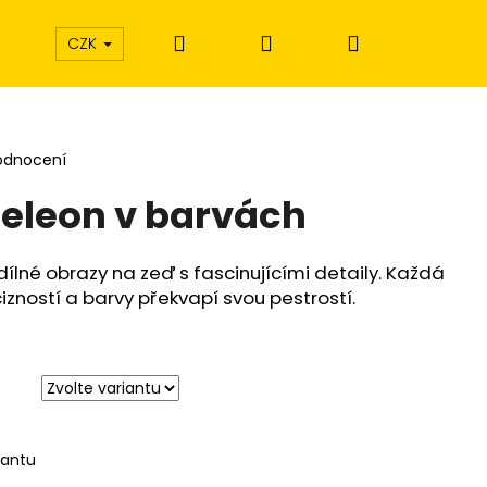
Hledat
Přihlášení
Nákupní
CZK
košík
odnocení
eleon v barvách
dílné obrazy na zeď s fascinujícími detaily. Každá
izností a barvy překvapí svou pestrostí.
iantu
Í EXTÁZE