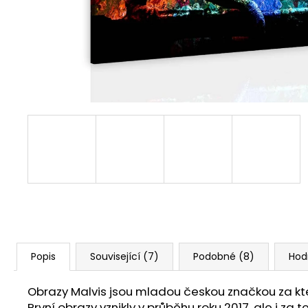
1 599 Kč
Popis
Související (7)
Podobné (8)
Hod
Obrazy Malvis jsou mladou českou značkou za ktero
První obrazy vznikly v průběhu roku 2017, ale i z