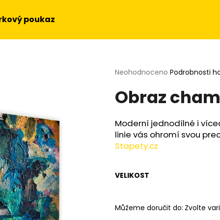
rkový poukaz
Co potřebujete najít?
Průměrné
Neohodnoceno
Podrobnosti h
hodnocení
Obraz cham
produktu
HLEDAT
je
0,0
z
Moderní jednodílné i více
5
Doporučujeme
linie vás ohromí svou prec
hvězdiček.
Stapety.cz
VELIKOST
Můžeme doručit do:
Zvolte var
OBRAZ NA STĚNU - SLUNEČNICE
OBRAZ - HUDEBN