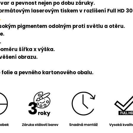
tvar a pevnost nejen po dobu záruky.
rmátovým laserovým tiskem v rozlišení Full HD 300
.
ysokým pigmentem odolným proti světlu a otěru.
e.
.
poměru šířka x výška.
avěšení obrazu.
folie a pevného kartonového obalu.