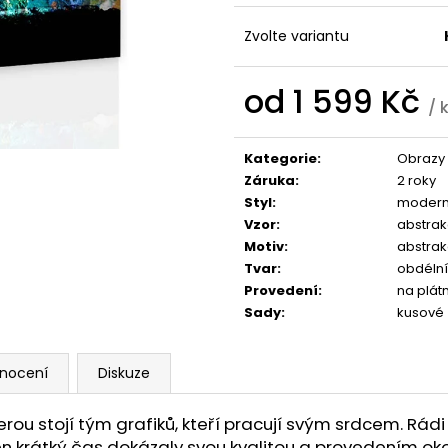
1 599 Kč
1 599 Kč
Zvolte variantu
od
1 599 Kč
/ 
Měrná
cena:
Kategorie
:
Obrazy
Záruka
:
2 roky
Styl
:
modern
Vzor
:
abstra
Motiv
:
abstra
Tvar
:
obdélní
Provedení
:
na plát
Sady
:
kusové
nocení
Diskuze
u stojí tým grafiků, kteří pracují svým srdcem. Rádi 
a ten krátký čas dokázaly svou kvalitou a provedením ok