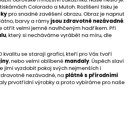
iskárnách Colorado a Mutoh. Rozlišení tisku je
čky
pro snadné zavěšení obrazu. Obraz je napnut
látno, barvy a rámy
jsou zdravotně nezávadné
.
te otřít velmi jemně navlhčeným hadříkem. Při
lu
, který si necháváme vyrábět na míru, dle
alitu se starají grafici, kteří pro Vás tvoří
jiny
, nebo velmi oblíbené
mandaly
. Úspěch slaví
e jimi vyzdobit pokoj svých nejmenších i
ou zdravotně nezávadné, na
plátně s přírodními
aly prvotřídní výrobky a proto vybíráme pro naše