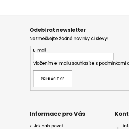
Z
á
Odebírat newsletter
p
Nezmeškejte žádné novinky či slevy!
a
t
E-mail
í
Vložením e-mailu souhlasíte s
podmínkami o
PŘIHLÁSIT SE
Informace pro Vás
Kont
Jak nakupovat
inf