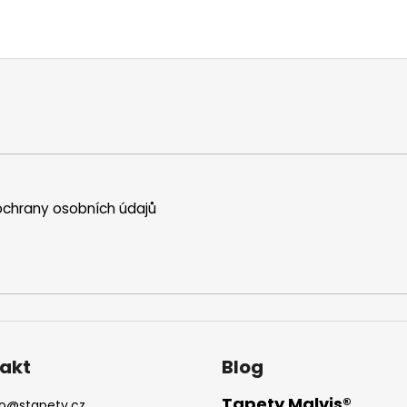
chrany osobních údajů
akt
Blog
Tapety Malvis®
o
@
stapety.cz