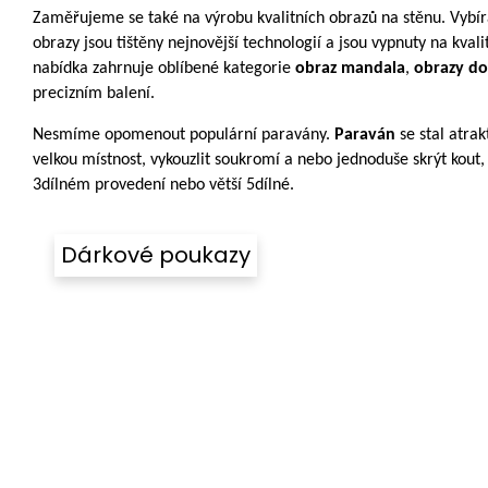
Zaměřujeme se tak
é
na v
ý
robu kvalitn
í
ch obrazů na stěnu. Vyb
í
r
obrazy jsou tištěny nejnovějš
í
technol
o
gi
í
a jsou vypnuty na kvali
nabídka zahrnuje
obl
í
bené
kategorie
obraz mandala
,
obrazy d
precizn
í
m balen
í
.
Nesm
í
me opomenout popul
á
rn
í
parav
á
ny.
Parav
á
n
se stal atrak
velkou m
í
stnost, vykouzlit soukrom
í
a nebo jednoduše skr
ý
t kout,
3dílném provedení nebo větší 5dílné.
Dárkové poukazy