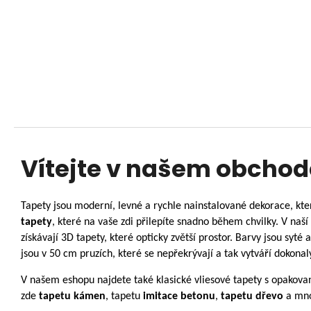
Vítejte v našem obchod
Tapety j
sou
modern
í
, levn
é
a rychle nainstalovan
é
dekorace, kte
tapety
, kter
é
na vaš
e
zdi přilep
í
te snadno během chvilky. V naš
í
z
í
sk
á
vaj
í
3D tapety
, kter
é
opticky zvětš
í
prostor. Barvy jsou syt
é
a
jsou v 50 cm pruz
í
ch, kter
é
se nepřekr
ý
vaj
í
a tak vytv
á
ř
í
dokonal
V našem eshopu najdete tak
é
klasick
é
vliesov
é
tapety
s opakova
zde
tapetu k
á
men
, tapetu
imitace beton
u
,
tapetu dřevo
a mno