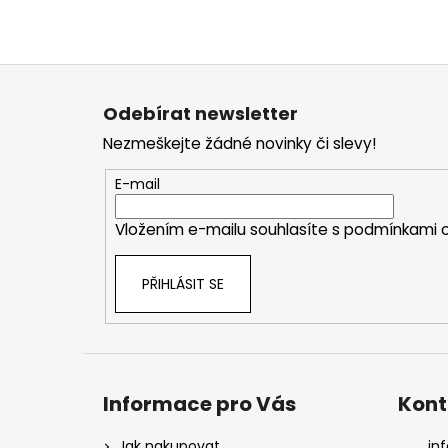
Z
á
Odebírat newsletter
p
Nezmeškejte žádné novinky či slevy!
a
t
E-mail
í
Vložením e-mailu souhlasíte s
podmínkami o
PŘIHLÁSIT SE
Informace pro Vás
Kont
Jak nakupovat
inf