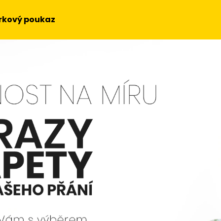
rkový poukaz
Co potřebujete najít?
HLEDAT
Doporučujeme
OBRAZ NA STĚNU - SLUNEČNICE
OBRAZ - HUDEBN