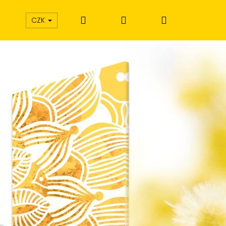
Hledat
Přihlášení
Nákupní
CZK
košík
Í EXTÁZE