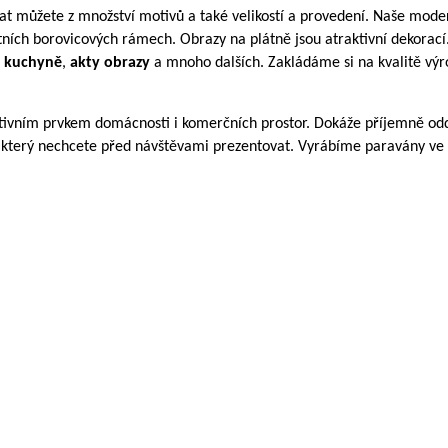
at můžete z množstv
í
motivů a tak
é
velikost
í
a proveden
í
. Naše mode
tn
í
ch borovicov
ý
ch r
á
mech. Obrazy na pl
á
tně jsou atraktivn
í
dekorac
í
o kuchyně
,
akty obrazy
a mnoho dalš
í
ch. Zakl
á
d
á
me si na kvalitě v
ý
r
tivn
í
m prvkem dom
á
cnosti i komerčn
í
ch prostor. Dok
á
že př
í
jemně odd
 kter
ý
nechcete před n
á
vštěvami prezentovat.
Vyrábíme paravány ve