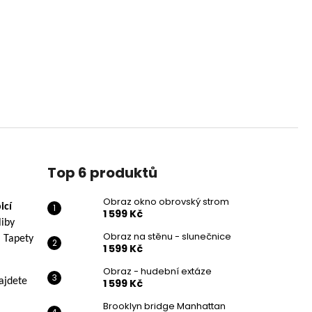
Top 6 produktů
Obraz okno obrovský strom
i
c
í
1 599 Kč
liby
Obraz na stěnu - slunečnice
. Tapety
1 599 Kč
Obraz - hudební extáze
Najdete
1 599 Kč
Brooklyn bridge Manhattan