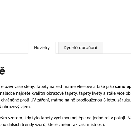
Novinky
Rychlé doručení
ě
r
é
oživ
í
vaše stěny.
Tapety na zeď m
á
me vliesové a tak
é
jako
samolep
nab
í
dce najdete kvalitn
í
obrazov
é
tapety,
tapety květy
a st
á
le v
í
ce ob
 chr
á
něn
é
proti UV z
á
řen
í,
m
á
me na ně prodlouženou 3 letou z
á
ruku
ý
obrazov
ý
vjem.
n
ý
m vzorem, kdy tyto tapety vyniknou nejl
é
pe na jedn
é
zdi v pokoji. 
ho dalš
í
ch trendy vzorů, kter
é
změn
í
r
á
z vaš
í
m
í
stnosti.