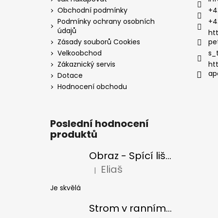
Obchodní podmínky
+4
Podmínky ochrany osobních
+4
údajů
ht
Zásady souborů Cookies
pe
Velkoobchod
s_
Zákaznický servis
ht
ap
Dotace
Hodnocení obchodu
Poslední hodnocení
produktů
Obraz - Spící liška
Eliaš
|
Hodnocení produktu je 5 z 5 hvězdiček
Je skvělá
Strom v ranním slunci