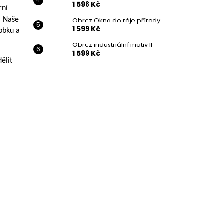
1 598 Kč
rn
í
. Naše
Obraz Okno do ráje přírody
1 599 Kč
obku a
Obraz industriální motiv II
1 599 Kč
ělit