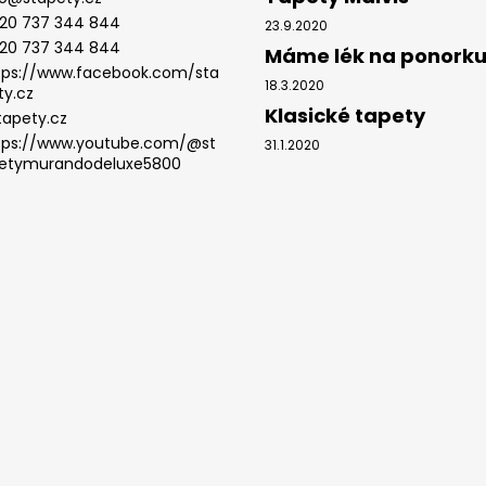
20 737 344 844
23.9.2020
20 737 344 844
Máme lék na ponork
tps://www.facebook.com/sta
18.3.2020
ty.cz
Klasické tapety
tapety.cz
tps://www.youtube.com/@st
31.1.2020
etymurandodeluxe5800
.