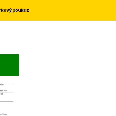
rkový poukaz
Co potřebujete najít?
HLEDAT
Doporučujeme
OBRAZ NA STĚNU - SLUNEČNICE
OBRAZ - HUDEBN