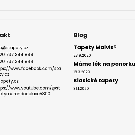
akt
Blog
Tapety Malvis®
o
@
stapety.cz
20 737 344 844
23.9.2020
20 737 344 844
Máme lék na ponork
tps://www.facebook.com/sta
18.3.2020
ty.cz
Klasické tapety
tapety.cz
tps://www.youtube.com/@st
31.1.2020
etymurandodeluxe5800