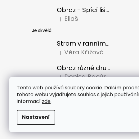
Obraz - Spící liška
Eliaš
|
Hodnocení produktu je 5 z 5 hvězdiček
Je skvělá
Strom v ranním slunci
Věra Křížová
|
Hodnocení produktu je 5 z 5 hvězdiček
Obraz různé druhy káv
Denisa Bacúrová
|
Hodnocení produktu je 5 z 5 hvězdiček
Tento web používá soubory cookie. Dalším proc
tohoto webu vyjadřujete souhlas s jejich používání
informací
zde
.
Nastavení
Copyright 2026
Stapety.cz
. Všechna práva vyhr