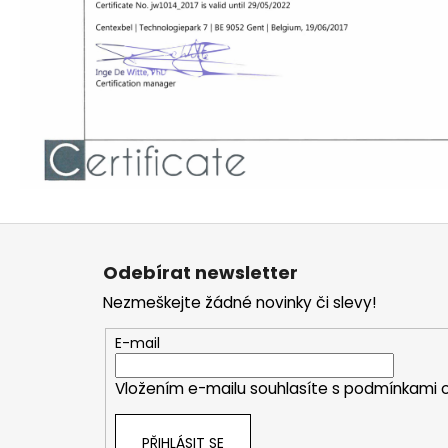
Z
á
Odebírat newsletter
p
Nezmeškejte žádné novinky či slevy!
a
t
E-mail
í
Vložením e-mailu souhlasíte s
podmínkami o
PŘIHLÁSIT SE