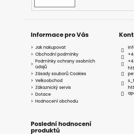
Informace pro Vás
Kont
Jak nakupovat
inf
Obchodní podmínky
+4
Podmínky ochrany osobních
+4
údajů
ht
Zásady souborů Cookies
pe
Velkoobchod
s_
Zákaznický servis
ht
ap
Dotace
Hodnocení obchodu
Poslední hodnocení
produktů