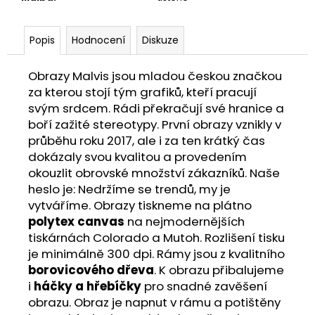
Popis
Hodnocení
Diskuze
Obrazy Malvis jsou mladou českou značkou
za kterou stojí tým grafiků, kteří pracují
svým srdcem. Rádi překračují své hranice a
boří zažité stereotypy. První obrazy vznikly v
průběhu roku 2017, ale i za ten krátký čas
dokázaly svou kvalitou a provedením
okouzlit obrovské množství zákazníků. Naše
heslo je: Nedržíme se trendů, my je
vytváříme. Obrazy tiskneme na plátno
polytex canvas
na nejmodernějších
tiskárnách Colorado a Mutoh. Rozlišení tisku
je minimálně 300 dpi. Rámy jsou z kvalitního
borovicového dřeva
. K obrazu přibalujeme
i
háčky a hřebíčky
pro snadné zavěšení
obrazu. Obraz je napnut v rámu a potištěny