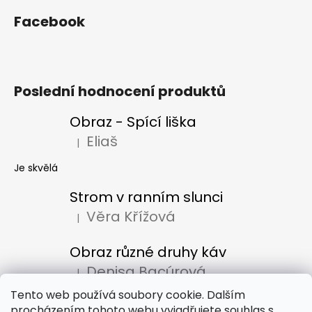
Facebook
Poslední hodnocení produktů
Obraz - Spící liška
Eliaš
|
Hodnocení produktu je 5 z 5 hvězdiček.
Je skvělá
Strom v ranním slunci
Věra Křížová
|
Hodnocení produktu je 5 z 5 hvězdiček.
Obraz různé druhy káv
Denisa Bacúrová
|
Hodnocení produktu je 5 z 5 hvězdiček.
Tento web používá soubory cookie. Dalším
procházením tohoto webu vyjadřujete souhlas s