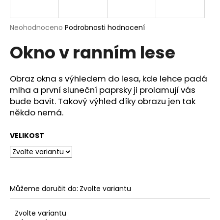
a
j
Průměrné
Neohodnoceno
Podrobnosti hodnocení
í
hodnocení
Okno v ranním lese
produktu
t
je
?
0,0
z
Obraz okna s výhledem do lesa, kde lehce padá
5
mlha a první sluneční paprsky ji prolamují vás
hvězdiček.
bude bavit. Takový výhled díky obrazu jen tak
někdo nemá.
HLEDAT
VELIKOST
D
o
p
o
Můžeme doručit do:
Zvolte variantu
r
u
Zvolte variantu