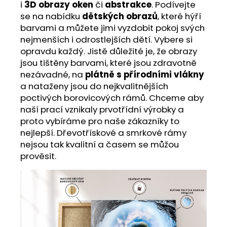
i
3D obrazy oken
či
abstrakce
. Podívejte
se na nabídku
dětských obrazů
, které hýří
barvami a můžete jimi vyzdobit pokoj svých
nejmenších i odrostlejších dětí. Vybere si
opravdu každý. Jistě důležité je, že obrazy
jsou tištěny barvami, které jsou zdravotně
nezávadné, na
plátně s přírodními vlákny
a nataženy jsou do nejkvalitnějších
poctivých borovicových rámů. Chceme aby
naší prací vznikaly prvotřídní výrobky a
proto vybíráme pro naše zákazníky to
nejlepší. Dřevotřískové a smrkové rámy
nejsou tak kvalitní a časem se můžou
prověsit.