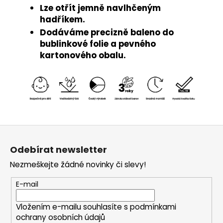
Lze otřít jemně navlhčeným
hadříkem.
Dodáváme precizně baleno do
bublinkové folie a pevného
kartonového obalu.
Z
á
Odebírat newsletter
p
Nezmeškejte žádné novinky či slevy!
a
t
E-mail
í
Vložením e-mailu souhlasíte s
podmínkami
ochrany osobních údajů