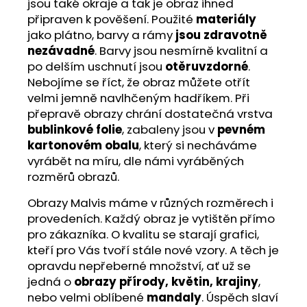
jsou také okraje a tak je obraz ihned
připraven k pověšení. Použité
materiály
jako plátno, barvy a rámy
jsou zdravotně
nezávadné
. Barvy jsou nesmírně kvalitní a
po delším uschnutí jsou
otěruvzdorné
.
Nebojíme se říct, že obraz můžete otřít
velmi jemně navlhčeným hadříkem. Při
přepravě obrazy chrání dostatečná vrstva
bublinkové folie
, zabaleny jsou v
pevném
kartonovém obalu
, který si necháváme
vyrábět na míru, dle námi vyráběných
rozměrů obrazů.
Obrazy Malvis máme v různých rozměrech i
provedeních. Každý obraz je vytištěn přímo
pro zákazníka. O kvalitu se starají grafici,
kteří pro Vás tvoří stále nové vzory. A těch je
opravdu nepřeberné množství, ať už se
jedná o
obrazy přírody, květin, krajiny
,
nebo velmi oblíbené
mandaly
. Úspěch slaví