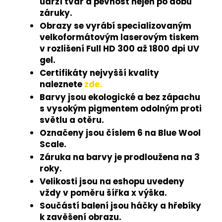
udrží tvar a pevnost nejen po dobu
záruky.
Obrazy se vyrábí specializovaným
velkoformátovým laserovým tiskem
v rozlišení Full HD 300 až 1800 dpi UV
gel.
Certifikáty nejvyšší kvality
naleznete
zde.
Barvy jsou ekologické a bez zápachu
s vysokým pigmentem odolným proti
světlu a otěru.
Označeny jsou číslem 6 na Blue Wool
Scale.
Záruka na barvy je prodloužena na 3
roky.
Velikosti jsou na eshopu uvedeny
vždy v poměru šířka x výška.
Součástí balení jsou háčky a hřebíky
k zavěšení obrazu.