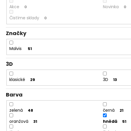
Akce
Novinka
0
0
Čistíme sklady
0
Značky
Malvis
51
3D
klasické
3D
29
13
Barva
zelená
černá
48
21
oranžová
hnědá
31
51