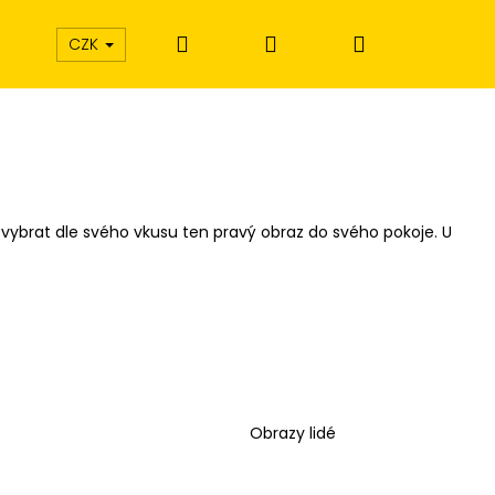
Hledat
Přihlášení
Nákupní
CZK
košík
 vybrat dle svého vkusu ten pravý obraz do svého pokoje. U
Obrazy lidé
Í EXTÁZE