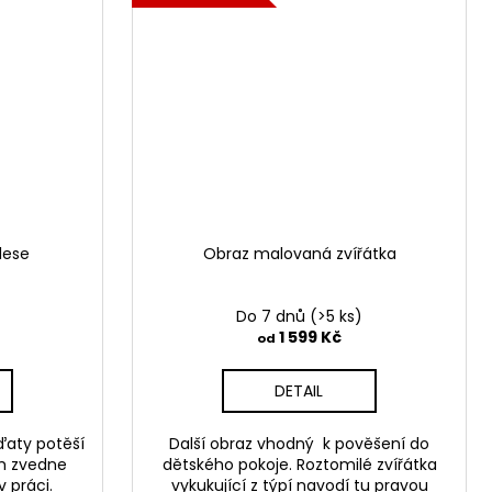
lese
Obraz malovaná zvířátka
Do 7 dnů
(>5 ks)
1 599 Kč
od
DETAIL
ďaty potěší
Další obraz vhodný k pověšení do
ám zvedne
dětského pokoje. Roztomilé zvířátka
 práci.
vykukující z týpí navodí tu pravou