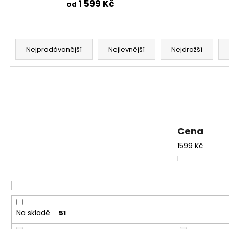
1 599 Kč
od
Ř
a
Nejprodávanější
Nejlevnější
Nejdražší
z
e
n
í
p
r
Cena
o
1599
Kč
d
u
k
t
ů
Na skladě
51