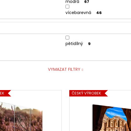
modrá
67
vícebarevná
46
pětidílný
9
VYMAZAT FILTRY
EK
ČESKÝ VÝROBEK