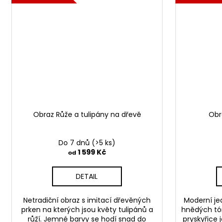
Obraz Růže a tulipány na dřevě
Obr
Do 7 dnů
(>5 ks)
1 599 Kč
od
DETAIL
Netradiční obraz s imitací dřevěných
Moderní je
prken na kterých jsou květy tulipánů a
hnědých tón
růží. Jemné barvy se hodí snad do
pryskyřice 