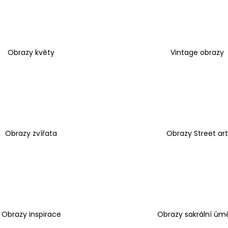
1 599 Kč
1 599 Kč
Obrazy květy
Vintage obrazy
Obrazy zvířata
Obrazy Street art
Obrazy inspirace
Obrazy sakrální úm