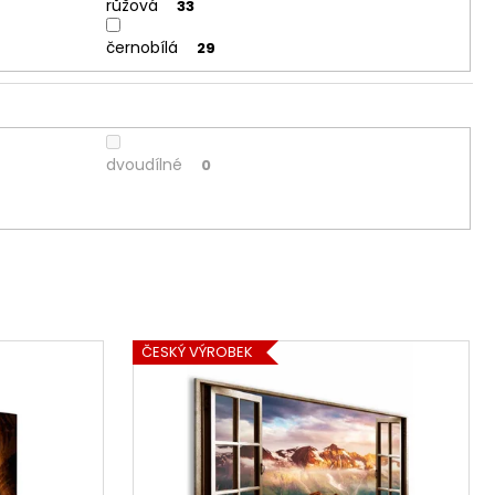
růžová
33
černobílá
29
dvoudílné
0
ČESKÝ VÝROBEK