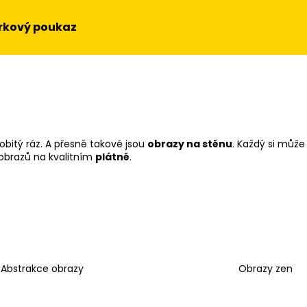
rkový poukaz
Co potřebujete najít?
HLEDAT
obitý ráz. A přesně takové jsou
obrazy na stěnu
. Každý si může
obrazů na kvalitním
plátně
.
Doporučujeme
Abstrakce obrazy
Obrazy zen
OBRAZ NA STĚNU - SLUNEČNICE
OBRAZ - HUDEBN