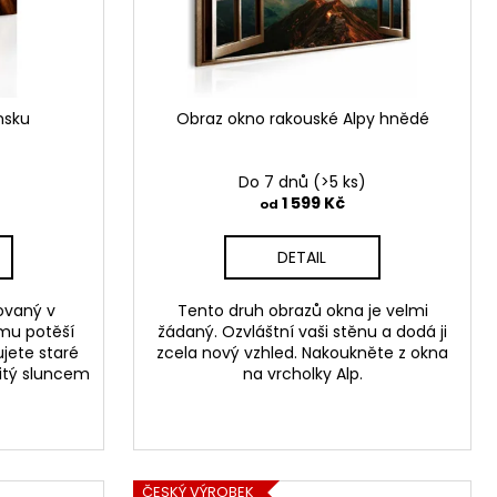
nsku
Obraz okno rakouské Alpy hnědé
Do 7 dnů
(>5 ks)
1 599 Kč
od
DETAIL
ovaný v
Tento druh obrazů okna je velmi
mu potěší
žádaný. Ozvláštní vaši stěnu a dodá ji
ujete staré
zcela nový vzhled. Nakoukněte z okna
litý sluncem
na vrcholky Alp.
ČESKÝ VÝROBEK