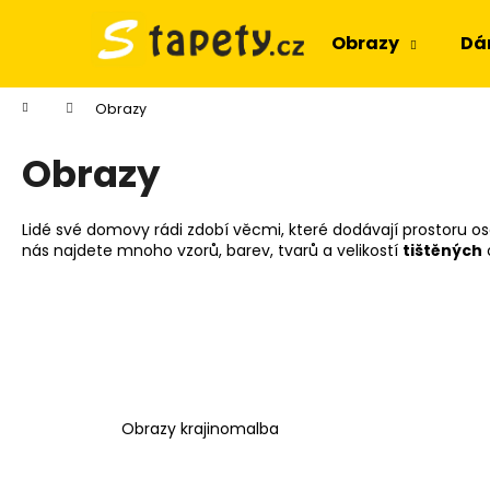
K
Přejít
na
o
Obrazy
Dá
obsah
Zpět
Zpět
š
do
do
í
Domů
Obrazy
k
obchodu
obchodu
Obrazy
Lidé své domovy rádi zdobí věcmi, které dodávají prostoru os
nás najdete mnoho vzorů, barev, tvarů a velikostí
tištěných
Obrazy krajinomalba
OBRAZ OKNO OBROVSKÝ STROM