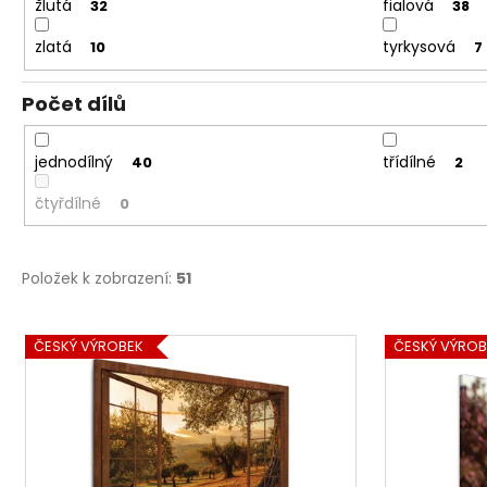
žlutá
fialová
32
38
zlatá
tyrkysová
10
7
Počet dílů
jednodílný
třídílné
40
2
čtyřdílné
0
Položek k zobrazení:
51
V
ČESKÝ VÝROBEK
ČESKÝ VÝROB
ý
p
i
s
p