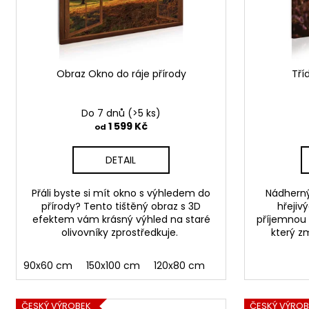
r
o
d
u
Obraz Okno do ráje přírody
Tří
k
t
Do 7 dnů
(>5 ks)
ů
1 599 Kč
od
DETAIL
Přáli byste si mít okno s výhledem do
Nádherný
přírody? Tento tištěný obraz s 3D
hřejiv
efektem vám krásný výhled na staré
příjemnou 
olivovníky zprostředkuje.
který z
90x60 cm
150x100 cm
120x80 cm
ČESKÝ VÝROBEK
ČESKÝ VÝROB