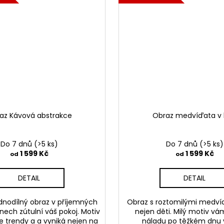
az Kávová abstrakce
Obraz medvíďata v 
Do 7 dnů
(>5 ks)
Do 7 dnů
(>5 ks)
1 599 Kč
1 599 Kč
od
od
DETAIL
DETAIL
dnodílný obraz v příjemných
Obraz s roztomilými medví
ech zútulní váš pokoj. Motiv
nejen děti. Milý motiv v
je trendy a a vyniká nejen na
náladu po těžkém dnu v