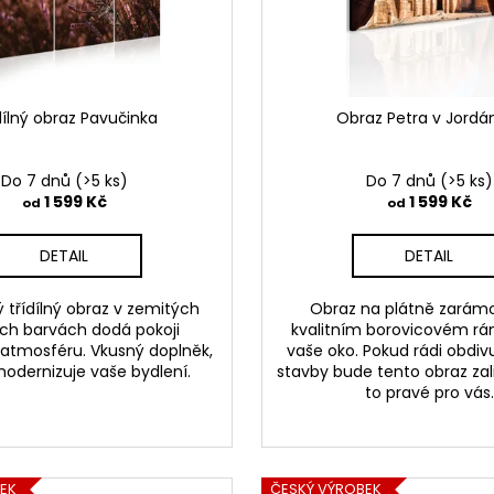
dílný obraz Pavučinka
Obraz Petra v Jordá
Do 7 dnů
(>5 ks)
Do 7 dnů
(>5 ks)
1 599 Kč
1 599 Kč
od
od
DETAIL
DETAIL
 třídílný obraz v zemitých
Obraz na plátně zarám
ých barvách dodá pokoji
kvalitním borovicovém rá
atmosféru. Vkusný doplněk,
vaše oko. Pokud rádi obdiv
modernizuje vaše bydlení.
stavby bude tento obraz za
to pravé pro vás.
EK
ČESKÝ VÝROBEK