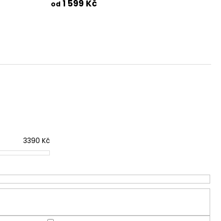
1 599 Kč
od
3390
Kč