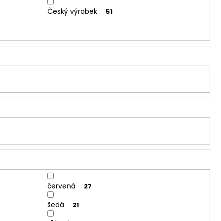
Český výrobek
51
červená
27
šedá
21