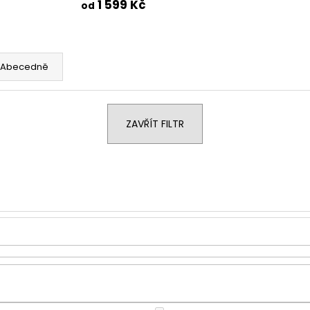
1 599 Kč
od
Abecedně
ZAVŘÍT FILTR