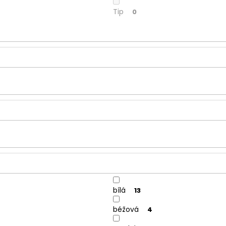
Tip
0
bílá
13
béžová
4