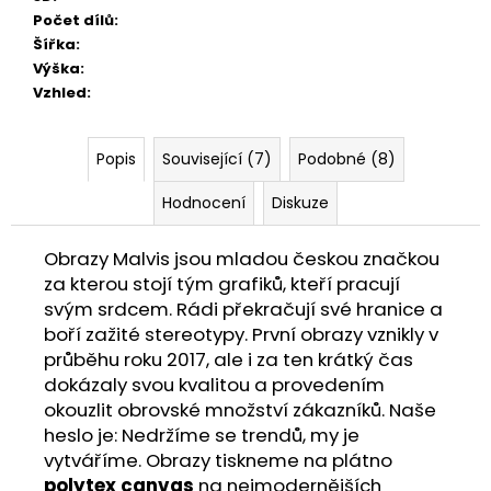
Počet dílů
:
Šířka
:
Výška
:
Vzhled
:
Popis
Související (7)
Podobné (8)
Hodnocení
Diskuze
Obrazy Malvis jsou mladou českou značkou
za kterou stojí tým grafiků, kteří pracují
svým srdcem. Rádi překračují své hranice a
boří zažité stereotypy. První obrazy vznikly v
průběhu roku 2017, ale i za ten krátký čas
dokázaly svou kvalitou a provedením
okouzlit obrovské množství zákazníků. Naše
heslo je: Nedržíme se trendů, my je
vytváříme. Obrazy tiskneme na plátno
polytex canvas
na nejmodernějších