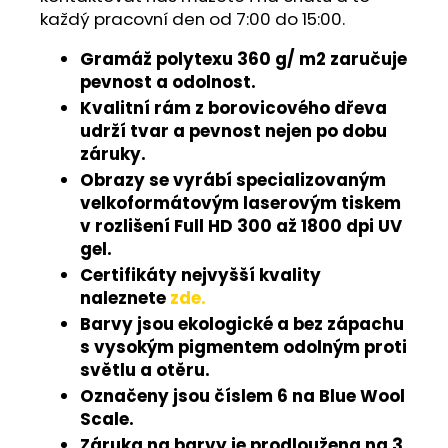
každý pracovní den od 7:00 do 15:00.
Gramáž polytexu 360 g/ m2 zaručuje
pevnost a odolnost.
Kvalitní rám z borovicového dřeva
udrží tvar a pevnost nejen po dobu
záruky.
Obrazy se vyrábí specializovaným
velkoformátovým laserovým tiskem
v rozlišení Full HD 300 až 1800 dpi UV
gel.
Certifikáty nejvyšší kvality
naleznete
zde.
Barvy jsou ekologické a bez zápachu
s vysokým pigmentem odolným proti
světlu a otěru.
Označeny jsou číslem 6 na Blue Wool
Scale.
Záruka na barvy je prodloužena na 3