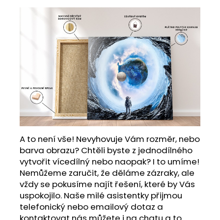
A to není vše! Nevyhovuje Vám rozměr, nebo
barva obrazu? Chtěli byste z jednodílného
vytvořit vícedílný nebo naopak? I to umíme!
Nemůžeme zaručit, že děláme zázraky, ale
vždy se pokusíme najít řešení, které by Vás
uspokojilo. Naše milé asistentky přijmou
telefonický nebo emailový dotaz a
kontaktovat nás můžete i na chatu a to