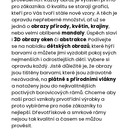
pro zákazníka. O kvalitu se starají grafici,
kteří pro Vás tvoří stále nové vzory. A těch je
opravdu nepřeberné množství, ať už se
jedná o
obrazy přírody, květin, krajiny
,
nebo velmi oblíbené
mandaly
. Úspěch slaví
i
3D obrazy oken
či
abstrakce
. Podívejte
se na nabídku
dětských obrazů
, které hýří
barvami a můžete jimi vyzdobit pokoj svých
nejmenších i odrostlejších dětí. Vybere si
opravdu každý. Jistě důležité je, že obrazy
jsou tištěny barvami, které jsou zdravotně
nezávadné, na
plátně s přírodními vlákny
a nataženy jsou do nejkvalitnějších
poctivých borovicových rámů. Chceme aby
naší prací vznikaly prvotřídní výrobky a
proto vybíráme pro naše zákazníky to
nejlepší. Dřevotřískové a smrkové rámy
nejsou tak kvalitní a časem se můžou
prověsit.