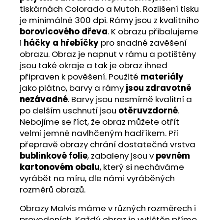
tiskárnách Colorado a Mutoh. Rozlišení tisku
je minimálně 300 dpi. Rámy jsou z kvalitního
borovicového dřeva
. K obrazu přibalujeme
i
háčky a hřebíčky
pro snadné zavěšení
obrazu. Obraz je napnut v rámu a potištěny
jsou také okraje a tak je obraz ihned
připraven k pověšení. Použité
materiály
jako plátno, barvy a rámy
jsou zdravotně
nezávadné
. Barvy jsou nesmírně kvalitní a
po delším uschnutí jsou
otěruvzdorné
.
Nebojíme se říct, že obraz můžete otřít
velmi jemně navlhčeným hadříkem. Při
přepravě obrazy chrání dostatečná vrstva
bublinkové folie
, zabaleny jsou v
pevném
kartonovém obalu
, který si necháváme
vyrábět na míru, dle námi vyráběných
rozměrů obrazů.
Obrazy Malvis máme v různých rozměrech i
provedeních. Každý obraz je vytištěn přímo