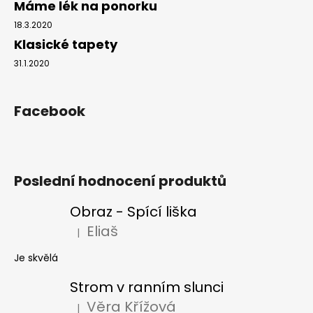
Máme lék na ponorku
18.3.2020
Klasické tapety
31.1.2020
Facebook
Poslední hodnocení produktů
Obraz - Spící liška
Eliaš
|
Hodnocení produktu je 5 z 5 hvězdiček.
Je skvělá
Strom v ranním slunci
Věra Křížová
|
Hodnocení produktu je 5 z 5 hvězdiček.