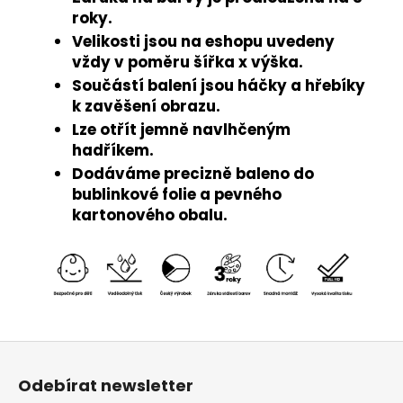
roky.
Velikosti jsou na eshopu uvedeny
vždy v poměru šířka x výška.
Součástí balení jsou háčky a hřebíky
k zavěšení obrazu.
Lze otřít jemně navlhčeným
hadříkem.
Dodáváme precizně baleno do
bublinkové folie a pevného
kartonového obalu.
Z
á
Odebírat newsletter
p