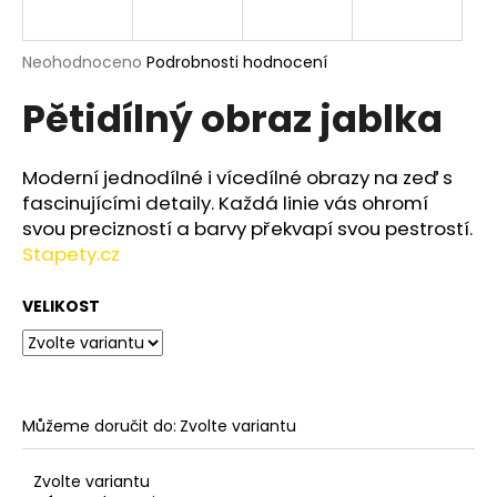
a
j
Průměrné
Neohodnoceno
Podrobnosti hodnocení
í
hodnocení
Pětidílný obraz jablka
produktu
t
je
?
0,0
z
Moderní jednodílné i vícedílné obrazy na zeď s
5
fascinujícími detaily. Každá linie vás ohromí
hvězdiček.
svou precizností a barvy překvapí svou pestrostí.
Stapety.cz
HLEDAT
VELIKOST
D
o
p
o
Můžeme doručit do:
Zvolte variantu
r
u
Zvolte variantu