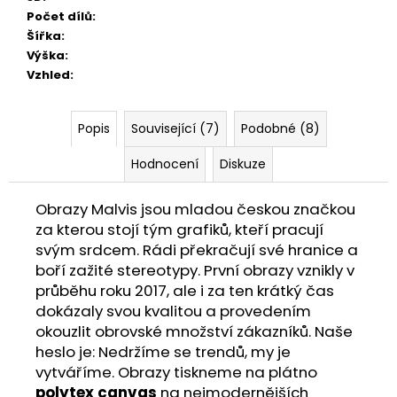
Počet dílů
:
Šířka
:
Výška
:
Vzhled
:
Popis
Související (7)
Podobné (8)
Hodnocení
Diskuze
Obrazy Malvis jsou mladou českou značkou
za kterou stojí tým grafiků, kteří pracují
svým srdcem. Rádi překračují své hranice a
boří zažité stereotypy. První obrazy vznikly v
průběhu roku 2017, ale i za ten krátký čas
dokázaly svou kvalitou a provedením
okouzlit obrovské množství zákazníků. Naše
heslo je: Nedržíme se trendů, my je
vytváříme. Obrazy tiskneme na plátno
polytex canvas
na nejmodernějších