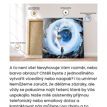
A to není vše! Nevyhovuje Vám rozměr, nebo
barva obrazu? Chtěli byste z jednodílného
vytvořit vícedílný nebo naopak? I to umíme!
Nemůžeme zaručit, že děláme zázraky, ale
vždy se pokusíme najít řešení, které by Vás
uspokojilo. Naše milé asistentky přijmou
telefonický nebo emailový dotaz a
kontaktovat nás můžete i na chatu a to