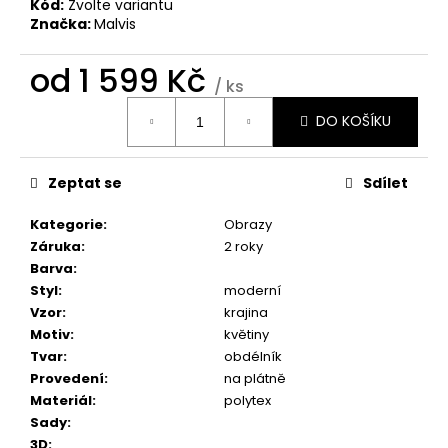
č
Kód:
Zvolte variantu
u
Značka:
Malvis
j
e
od
1 599 Kč
/ ks
m
Měrná
e
DO KOŠÍKU
cena:
BROOKLYN
Zeptat se
Sdílet
BRIDGE
MANHATTAN
Kategorie
:
Obrazy
1
Záruka
:
2 roky
598
Kč
Barva
:
Styl
:
moderní
Vzor
:
krajina
Motiv
:
květiny
Tvar
:
obdélník
Provedení
:
na plátně
Materiál
:
polytex
Sady
:
3D
: