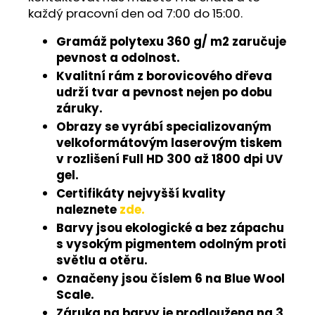
každý pracovní den od 7:00 do 15:00.
Gramáž polytexu 360 g/ m2 zaručuje
pevnost a odolnost.
Kvalitní rám z borovicového dřeva
udrží tvar a pevnost nejen po dobu
záruky.
Obrazy se vyrábí specializovaným
velkoformátovým laserovým tiskem
v rozlišení Full HD 300 až 1800 dpi UV
gel.
Certifikáty nejvyšší kvality
naleznete
zde.
Barvy jsou ekologické a bez zápachu
s vysokým pigmentem odolným proti
světlu a otěru.
Označeny jsou číslem 6 na Blue Wool
Scale.
Záruka na barvy je prodloužena na 3