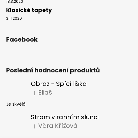
18.3.2020
Klasické tapety
31.1.2020
Facebook
Poslední hodnocení produktů
Obraz - Spící liška
Eliaš
|
Hodnocení produktu je 5 z 5 hvězdiček.
Je skvělá
Strom v ranním slunci
Věra Křížová
|
Hodnocení produktu je 5 z 5 hvězdiček.