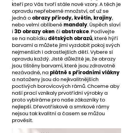
kteří pro Vás tvoří stále nové vzory. A těch je
opravdu nepřeberné množství, ať už se
jedná o
obrazy přírody, květin, krajiny
,
nebo velmi oblíbené
mandaly
. Úspěch slaví
i
3D obrazy oken
či
abstrakce
. Podívejte
se na nabídku
dětských obrazů
, které hýří
barvami a můžete jimi vyzdobit pokoj svých
nejmenších i odrostlejších dětí. Vybere si
opravdu každý. Jistě důležité je, že obrazy
jsou tištěny barvami, které jsou zdravotně
nezávadné, na
plátně s přírodními vlákny
a nataženy jsou do nejkvalitnějších
poctivých borovicových rámů. Chceme aby
naší prací vznikaly prvotřídní výrobky a
proto vybíráme pro naše zákazníky to
nejlepší. Dřevotřískové a smrkové rámy
nejsou tak kvalitní a časem se můžou
prověsit.