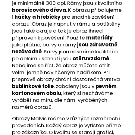
je minimálně 300 dpi. Rámy jsou z kvalitního
borovicového dřeva
. K obrazu přibalujeme
i
háčky a hřebíčky
pro snadné zavěšení
obrazu. Obraz je napnut v rámu a potištěny
jsou také okraje a tak je obraz ihned
připraven k pověšení. Použité
materiály
jako plátno, barvy a rámy
jsou zdravotně
nezávadné
. Barvy jsou nesmírně kvalitní a
po delším uschnutí jsou
otěruvzdorné
.
Nebojíme se říct, že obraz můžete otřít
velmi jemně navlhčeným hadříkem. Při
přepravě obrazy chrání dostatečná vrstva
bublinkové folie
, zabaleny jsou v
pevném
kartonovém obalu
, který si necháváme
vyrábět na míru, dle námi vyráběných
rozměrů obrazů.
Obrazy Malvis máme v různých rozměrech i
provedeních. Každý obraz je vytištěn přímo
pro zákazníka. O kvalitu se starají grafici,