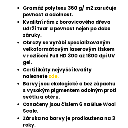
Gramáž polytexu 360 g/ m2 zaručuje
pevnost a odolnost.
Kvalitní rám z borovicového dřeva
udrží tvar a pevnost nejen po dobu
záruky.
Obrazy se vyrábí specializovaným
velkoformátovým laserovým tiskem
v rozlišení Full HD 300 až 1800 dpi UV
gel.
Certifikáty nejvyšší kvality
naleznete
zde.
Barvy jsou ekologické a bez zápachu
s vysokým pigmentem odolným proti
světlu a otěru.
Označeny jsou číslem 6 na Blue Wool
Scale.
Záruka na barvy je prodloužena na 3
roky.