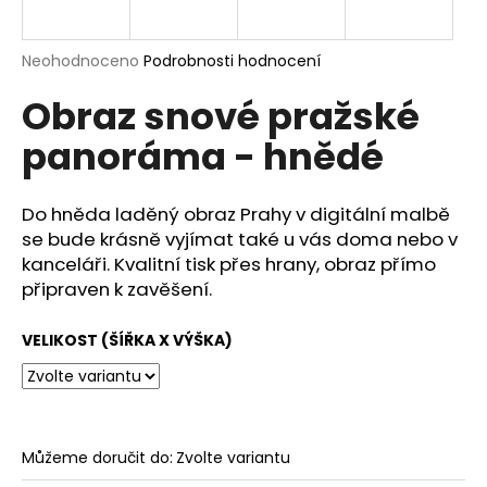
a
j
Průměrné
Neohodnoceno
Podrobnosti hodnocení
í
hodnocení
Obraz snové pražské
produktu
t
je
?
panoráma - hnědé
0,0
z
5
hvězdiček.
Do hněda laděný obraz Prahy v digitální malbě
se bude krásně vyjímat také u vás doma nebo v
HLEDAT
kanceláři. Kvalitní tisk přes hrany, obraz přímo
připraven k zavěšení.
VELIKOST (ŠÍŘKA X VÝŠKA)
D
o
p
o
r
Můžeme doručit do:
Zvolte variantu
u