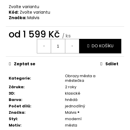
č
u
Zvolte variantu
Kód:
Zvolte variantu
j
Značka:
Malvis
e
m
od
1 599 Kč
e
/ ks
Měrná
DO KOŠÍKU
cena:
OBRAZ
OKNO
DO
Zeptat se
Sdílet
RÁJE
PŘÍRODY
Obrazy města a
1
Kategorie
:
městečka
599
Kč
Záruka
:
2 roky
3D
:
klasické
Barva
:
hnědá
Počet dílů
:
jednodílný
Značka
:
Malvis ®
Styl
:
moderní
Motiv
:
města