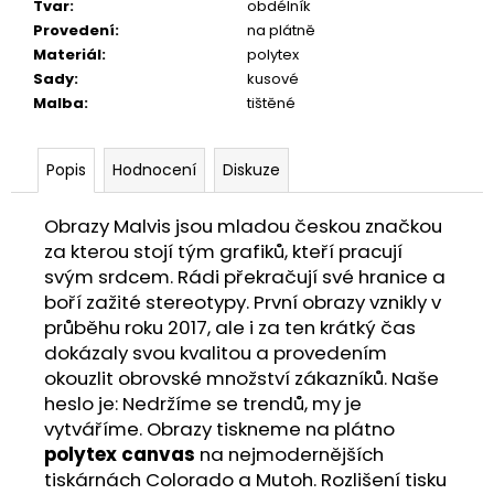
Tvar
:
obdélník
Provedení
:
na plátně
Materiál
:
polytex
Sady
:
kusové
Malba
:
tištěné
Popis
Hodnocení
Diskuze
Obrazy Malvis jsou mladou českou značkou
za kterou stojí tým grafiků, kteří pracují
svým srdcem. Rádi překračují své hranice a
boří zažité stereotypy. První obrazy vznikly v
průběhu roku 2017, ale i za ten krátký čas
dokázaly svou kvalitou a provedením
okouzlit obrovské množství zákazníků. Naše
heslo je: Nedržíme se trendů, my je
vytváříme. Obrazy tiskneme na plátno
polytex canvas
na nejmodernějších
tiskárnách Colorado a Mutoh. Rozlišení tisku