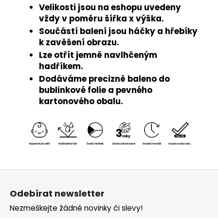
Velikosti jsou na eshopu uvedeny
vždy v poměru šířka x výška.
Součástí balení jsou háčky a hřebíky
k zavěšení obrazu.
Lze otřít jemně navlhčeným
hadříkem.
Dodáváme precizně baleno do
bublinkové folie a pevného
kartonového obalu.
Z
á
Odebírat newsletter
p
Nezmeškejte žádné novinky či slevy!
a