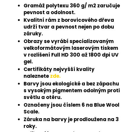
Gramáž polytexu 360 g/ m2 zaručuje
pevnost a odolnost.
Kvalitní rám z borovicového dřeva
udrží tvar a pevnost nejen po dobu
záruky.
Obrazy se vyrábí specializovaným
velkoformátovým laserovým tiskem
v rozlišení Full HD 300 až 1800 dpi UV
gel.
Certifikáty nejvyšší kvality
naleznete
zde.
Barvy jsou ekologické a bez zápachu
s vysokým pigmentem odolným proti
světlu a otěru.
Označeny jsou číslem 6 na Blue Wool
Scale.
Záruka na barvy je prodloužena na 3
roky.