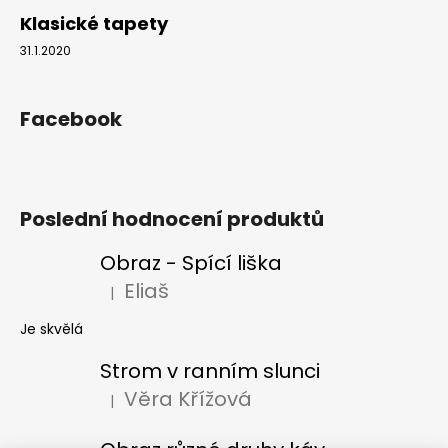
Klasické tapety
31.1.2020
Facebook
Poslední hodnocení produktů
Obraz - Spící liška
Eliaš
|
Hodnocení produktu je 5 z 5 hvězdiček.
Je skvělá
Strom v ranním slunci
Věra Křížová
|
Hodnocení produktu je 5 z 5 hvězdiček.