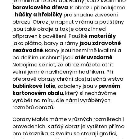
je minimálně 300 dpi. Rámy jsou z kvalitního
borovicového dřeva
. K obrazu přibalujeme
i
háčky a hřebíčky
pro snadné zavěšení
obrazu. Obraz je napnut v rámu a potištěny
jsou také okraje a tak je obraz ihned
připraven k pověšení. Použité
materiály
jako plátno, barvy a rámy
jsou zdravotně
nezávadné
. Barvy jsou nesmírně kvalitní a
po delším uschnutí jsou
otěruvzdorné
.
Nebojíme se říct, že obraz můžete otřít
velmi jemně navlhčeným hadříkem. Při
přepravě obrazy chrání dostatečná vrstva
bublinkové folie
, zabaleny jsou v
pevném
kartonovém obalu
, který si necháváme
vyrábět na míru, dle námi vyráběných
rozměrů obrazů.
Obrazy Malvis máme v různých rozměrech i
provedeních. Každý obraz je vytištěn přímo
pro zákazníka. O kvalitu se starají grafici,