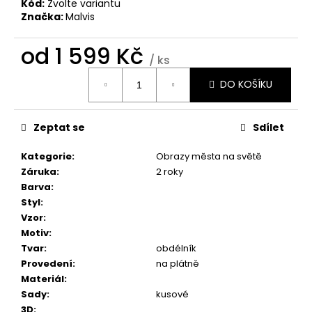
č
Kód:
Zvolte variantu
u
Značka:
Malvis
j
e
od
1 599 Kč
/ ks
m
Měrná
e
DO KOŠÍKU
cena:
OBRAZ
Zeptat se
Sdílet
-
HUDEBNÍ
EXTÁZE
Kategorie
:
Obrazy města na světě
Záruka
:
2 roky
1
599
Barva
:
Kč
Styl
:
Vzor
:
Motiv
:
Tvar
:
obdélník
Provedení
:
na plátně
Materiál
:
Sady
:
kusové
3D
: