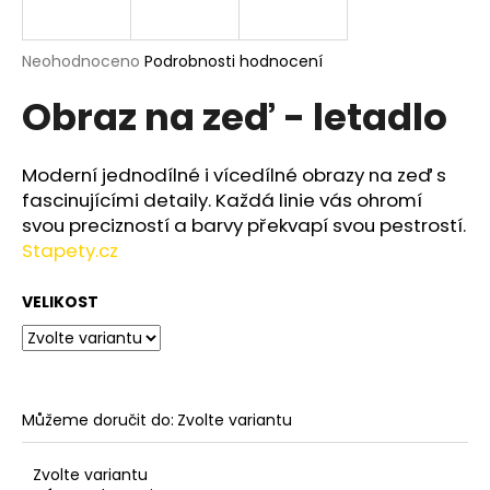
a
j
Průměrné
Neohodnoceno
Podrobnosti hodnocení
í
hodnocení
Obraz na zeď - letadlo
produktu
t
je
?
0,0
z
Moderní jednodílné i vícedílné obrazy na zeď s
5
fascinujícími detaily. Každá linie vás ohromí
hvězdiček.
svou precizností a barvy překvapí svou pestrostí.
Stapety.cz
HLEDAT
VELIKOST
D
o
p
o
Můžeme doručit do:
Zvolte variantu
r
u
Zvolte variantu