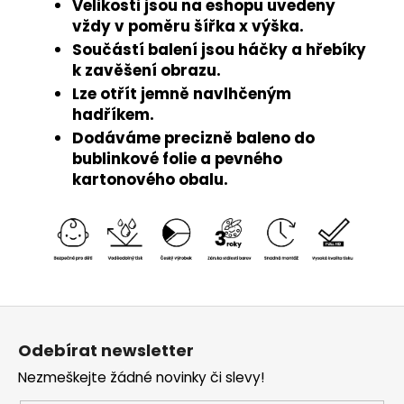
Velikosti jsou na eshopu uvedeny
vždy v poměru šířka x výška.
Součástí balení jsou háčky a hřebíky
k zavěšení obrazu.
Lze otřít jemně navlhčeným
hadříkem.
Dodáváme precizně baleno do
bublinkové folie a pevného
kartonového obalu.
Z
á
Odebírat newsletter
p
Nezmeškejte žádné novinky či slevy!
a