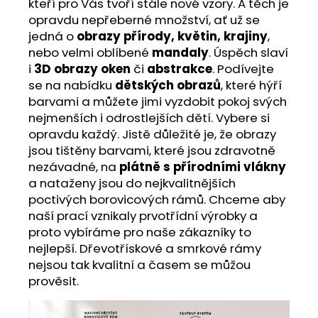
kteří pro Vás tvoří stále nové vzory. A těch je
opravdu nepřeberné množství, ať už se
jedná o
obrazy přírody, květin, krajiny
,
nebo velmi oblíbené
mandaly
. Úspěch slaví
i
3D obrazy oken
či
abstrakce
. Podívejte
se na nabídku
dětských obrazů
, které hýří
barvami a můžete jimi vyzdobit pokoj svých
nejmenších i odrostlejších dětí. Vybere si
opravdu každý. Jistě důležité je, že obrazy
jsou tištěny barvami, které jsou zdravotně
nezávadné, na
plátně s přírodními vlákny
a nataženy jsou do nejkvalitnějších
poctivých borovicových rámů. Chceme aby
naší prací vznikaly prvotřídní výrobky a
proto vybíráme pro naše zákazníky to
nejlepší. Dřevotřískové a smrkové rámy
nejsou tak kvalitní a časem se můžou
prověsit.