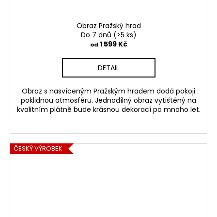
Obraz Pražský hrad
Do 7 dnů
(>5 ks)
1 599 Kč
od
DETAIL
Obraz s nasvíceným Pražským hradem dodá pokoji
poklidnou atmosféru. Jednodílný obraz vytištěný na
kvalitním plátně bude krásnou dekorací po mnoho let.
ČESKÝ VÝROBEK