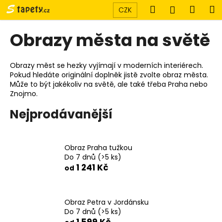
K
Přejít
Hledat
Náku
M
Přihlášen
CZK
na
o
obsah
Zpět
Zpět
košík
š
Obrazy města na světě
í
C
k
o
Obrazy měst se hezky vyjímají v moderních interiérech.
Pokud hledáte originální doplněk jistě zvolte obraz města.
p
Může to být jakékoliv na světě, ale také třeba Praha nebo
o
Znojmo.
t
Nejprodávanější
ř
e
b
Obraz Praha tužkou
u
Do 7 dnů
(>5 ks)
1 241 Kč
j
od
e
t
Obraz Petra v Jordánsku
e
Do 7 dnů
(>5 ks)
n
1 599 Kč