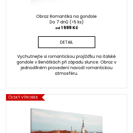
Obraz Romantika na gondole
Do 7 dnů
(>5 ks)
1 599 Kč
od
DETAIL
Vychutnejte si romantickou projížďku na italské
gondole v Benátkách při západu slunce. Obraz v
jednodílném provedení navodí romantickou
atmosféru.
ČESKÝ VÝROBEK