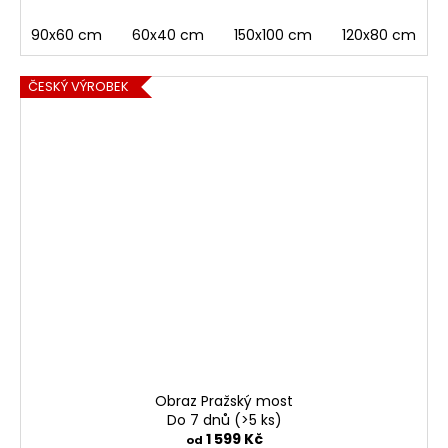
90x60 cm
60x40 cm
150x100 cm
120x80 cm
ČESKÝ VÝROBEK
Obraz Pražský most
Do 7 dnů
(>5 ks)
1 599 Kč
od