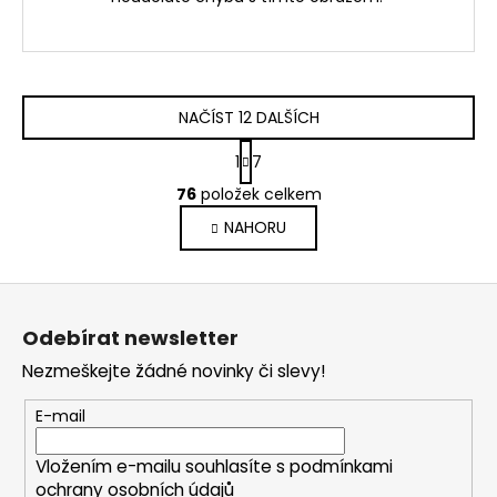
NAČÍST 12 DALŠÍCH
S
1
7
t
O
r
76
položek celkem
v
á
NAHORU
l
n
k
á
o
d
Z
v
a
á
á
c
Odebírat newsletter
n
p
í
í
Nezmeškejte žádné novinky či slevy!
p
a
r
t
E-mail
v
í
k
Vložením e-mailu souhlasíte s
podmínkami
y
ochrany osobních údajů