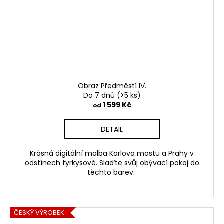
Obraz Předměstí IV.
Do 7 dnů
(>5 ks)
1 599 Kč
od
DETAIL
Krásná digitální malba Karlova mostu a Prahy v
odstínech tyrkysové. Slaďte svůj obývací pokoj do
těchto barev.
ČESKÝ VÝROBEK