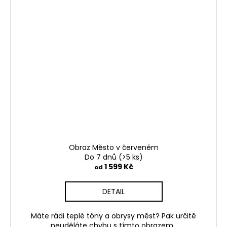
Obraz Město v červeném
Do 7 dnů
(>5 ks)
1 599 Kč
od
DETAIL
Máte rádi teplé tóny a obrysy měst? Pak určitě
neuděláte chybu s tímto obrazem.