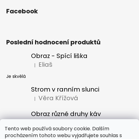
Facebook
Poslední hodnocení produktů
Obraz - Spící liška
Eliaš
|
Hodnocení produktu je 5 z 5 hvězdiček.
Je skvělá
Strom v ranním slunci
Věra Křížová
|
Hodnocení produktu je 5 z 5 hvězdiček.
Obraz různé druhy káv
Denisa Bacúrová
|
Hodnocení produktu je 5 z 5 hvězdiček.
Tento web používá soubory cookie. Dalším
procházením tohoto webu vyjadřujete souhlas s