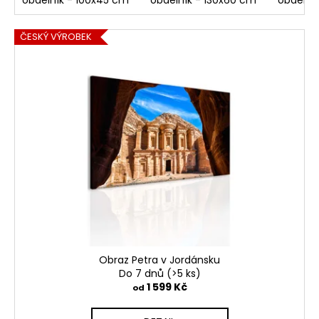
ČESKÝ VÝROBEK
Obraz Petra v Jordánsku
Do 7 dnů
(>5 ks)
1 599 Kč
od