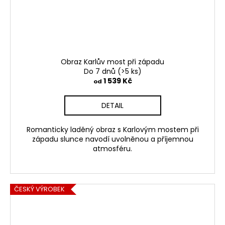
Obraz Karlův most při západu
Do 7 dnů
(>5 ks)
1 539 Kč
od
DETAIL
Romanticky laděný obraz s Karlovým mostem při
západu slunce navodí uvolněnou a příjemnou
atmosféru.
ČESKÝ VÝROBEK