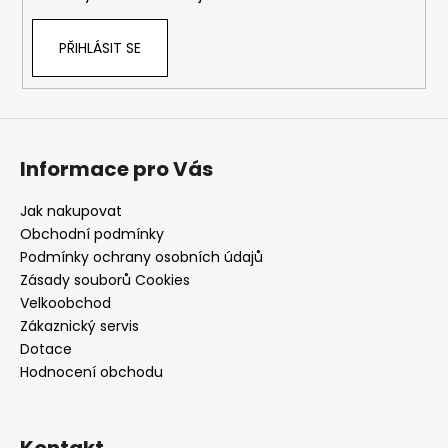
v
ý
p
PŘIHLÁSIT SE
i
s
u
Informace pro Vás
Jak nakupovat
Obchodní podmínky
Podmínky ochrany osobních údajů
Zásady souborů Cookies
Velkoobchod
Zákaznický servis
Dotace
Hodnocení obchodu
Kontakt