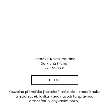
Obraz kouzelné Positano
Do 7 dnů
(>5 ks)
1 599 Kč
od
DETAIL
Kouzelné přímořské jihoitalské městečko, modré nebe
a letící racek. Idylka, která navodí tu správnou
atmosféru v obývacím pokoji.