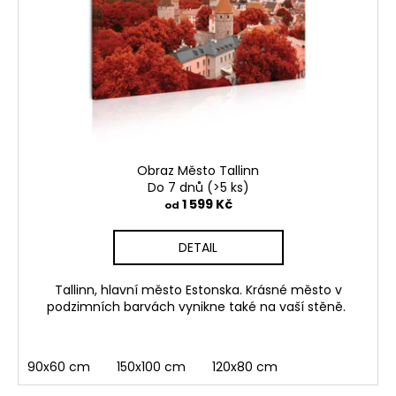
Obraz Město Tallinn
Do 7 dnů
(>5 ks)
1 599 Kč
od
DETAIL
Tallinn, hlavní město Estonska. Krásné město v
podzimních barvách vynikne také na vaší stěně.
90x60 cm
150x100 cm
120x80 cm