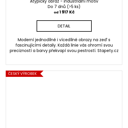
Atypický obraz - industriální motiv
Do 7 dnů
(>5 ks)
1 917 Kč
od
DETAIL
Moderní jednodílné i vícedílné obrazy na zeď s
fascinujícími detaily. Každá linie vás ohromí svou
precizností a barvy překvapí svou pestrostí. Stapety.cz
ČESKÝ VÝROBEK