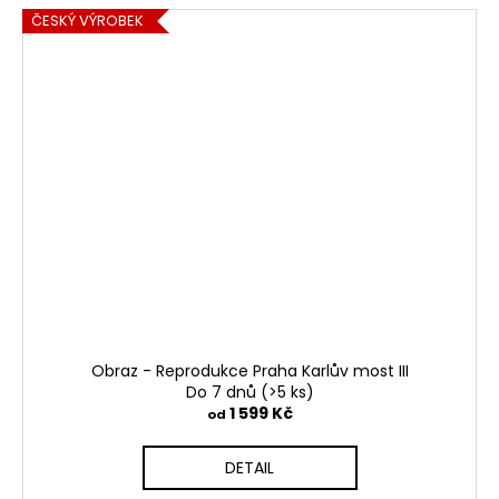
ČESKÝ VÝROBEK
Obraz - Reprodukce Praha Karlův most III
Do 7 dnů
(>5 ks)
1 599 Kč
od
DETAIL