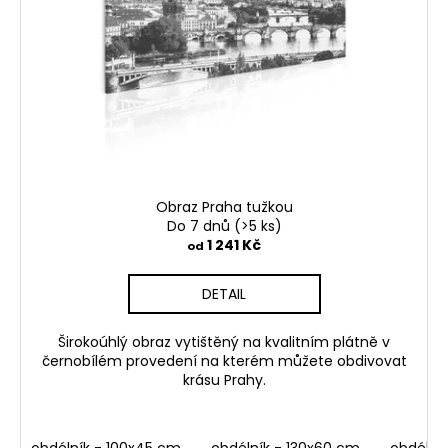
č
k
p
u
t
j
r
ů
e
o
m
d
e
u
k
OBRAZ
t
NA
ů
STĚNU
Obraz Praha tužkou
-
Do 7 dnů
(>5 ks)
SLUNEČNICE
1 241 Kč
od
1
599
DETAIL
Kč
Širokoúhlý obraz vytištěný na kvalitním plátně v
černobílém provedení na kterém můžete obdivovat
krásu Prahy.
obdélník - 100x45 cm
obdélník - 130x60 cm
obdélní