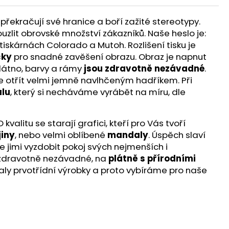
překračují své hranice a boří zažité stereotypy.
ouzlit obrovské množství zákazníků. Naše heslo je:
iskárnách Colorado a Mutoh. Rozlišení tisku je
čky
pro snadné zavěšení obrazu. Obraz je napnut
látno, barvy a rámy
jsou zdravotně nezávadné
.
te otřít velmi jemně navlhčeným hadříkem. Při
lu
, který si necháváme vyrábět na míru, dle
alitu se starají grafici, kteří pro Vás tvoří
jiny
, nebo velmi oblíbené
mandaly
. Úspěch slaví
e jimi vyzdobit pokoj svých nejmenších i
ou zdravotně nezávadné, na
plátně s přírodními
aly prvotřídní výrobky a proto vybíráme pro naše