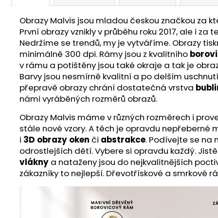
Obrazy Malvis jsou mladou českou značkou za ktero
První obrazy vznikly v průběhu roku 2017, ale i z
Nedržíme se trendů, my je vytváříme. Obrazy ti
minimálně 300 dpi. Rámy jsou z kvalitního
borov
v rámu a potištěny jsou také okraje a tak je obra
Barvy jsou nesmírně kvalitní a po delším uschnut
přepravě obrazy chrání dostatečná vrstva
bubli
námi vyráběných rozměrů obrazů.
Obrazy Malvis máme v různých rozměrech i proveden
stále nové vzory. A těch je opravdu nepřeberné m
i
3D obrazy oken
či
abstrakce
. Podívejte se na
odrostlejších dětí. Vybere si opravdu každý. Jist
vlákny
a nataženy jsou do nejkvalitnějších poct
zákazníky to nejlepší. Dřevotřískové a smrkové r