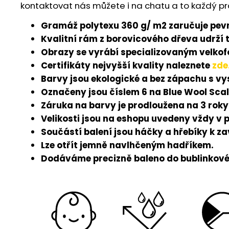
kontaktovat nás můžete i na chatu a to každý pr
Gramáž polytexu 360 g/ m2 zaručuje pevn
Kvalitní rám z borovicového dřeva udrží 
Obrazy se vyrábí specializovaným velkofo
Certifikáty nejvyšší kvality naleznete
zde
Barvy jsou ekologické a bez zápachu s v
Označeny jsou číslem 6 na Blue Wool Scal
Záruka na barvy je prodloužena na 3 roky
Velikosti jsou na eshopu uvedeny vždy v 
Součástí balení jsou háčky a hřebíky k z
Lze otřít jemně navlhčeným hadříkem.
Dodáváme precizně baleno do bublinkové 