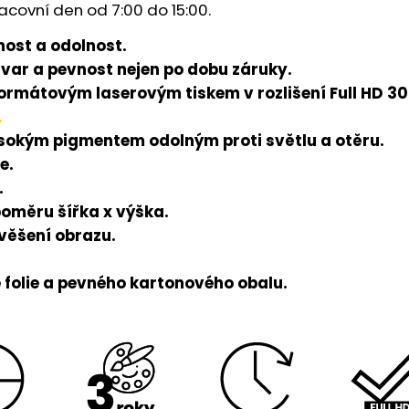
acovní den od 7:00 do 15:00.
ost a odolnost.
tvar a pevnost nejen po dobu záruky.
rmátovým laserovým tiskem v rozlišení Full HD 300
.
ysokým pigmentem odolným proti světlu a otěru.
e.
.
poměru šířka x výška.
avěšení obrazu.
folie a pevného kartonového obalu.