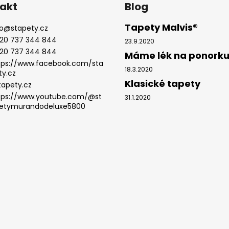
akt
Blog
Tapety Malvis®
o
@
stapety.cz
20 737 344 844
23.9.2020
20 737 344 844
Máme lék na ponork
tps://www.facebook.com/sta
18.3.2020
ty.cz
Klasické tapety
tapety.cz
tps://www.youtube.com/@st
31.1.2020
etymurandodeluxe5800
.