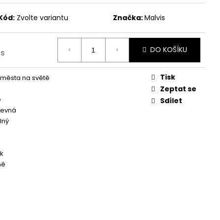
Kód:
Zvolte variantu
Značka:
Malvis
DO KOŠÍKU
ks
Tisk
města na světě
Zeptat se
é
Sdílet
revná
lný
k
ně