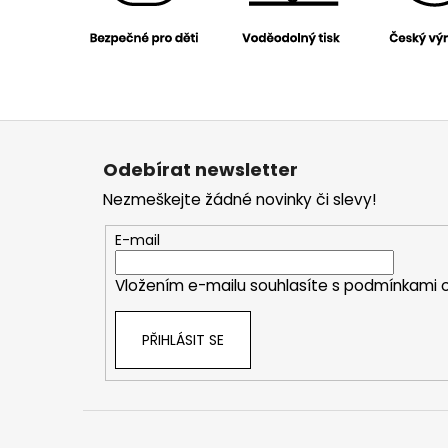
Z
á
Odebírat newsletter
p
Nezmeškejte žádné novinky či slevy!
a
t
E-mail
í
Vložením e-mailu souhlasíte s
podmínkami o
PŘIHLÁSIT SE