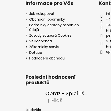
Informace pro Vás
Kont
Jak nakupovat
inf
Obchodní podmínky
+4
Podmínky ochrany osobních
+4
údajů
ht
Zásady souborů Cookies
pe
Velkoobchod
s_
Zákaznický servis
ht
ap
Dotace
Hodnocení obchodu
Poslední hodnocení
produktů
Obraz - Spící liška
Eliaš
|
Hodnocení produktu je 5 z 5 hvězdiček
Je skvělá