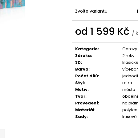
1 599 Kč
1 599 Kč
Zvolte variantu
od
1 599 Kč
/ 
Měrná
cena:
Kategorie
:
Obrazy 
Záruka
:
2 roky
3D
:
klasick
Barva
:
víceba
Počet dílů
:
jednodí
Styl
:
retro
Motiv
:
města
Tvar
:
obdélní
Provedení
:
na plát
Materiál
:
polytex
Sady
:
kusové