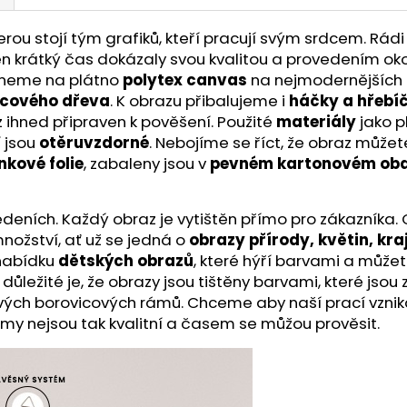
u stojí tým grafiků, kteří pracují svým srdcem. Rádi 
a ten krátký čas dokázaly svou kvalitou a provedením ok
skneme na plátno
polytex canvas
na nejmodernějších t
icového dřeva
. K obrazu přibalujeme i
háčky a hřebí
z ihned připraven k pověšení. Použité
materiály
jako p
í jsou
otěruvzdorné
. Nebojíme se říct, že obraz může
nkové folie
, zabaleny jsou v
pevném kartonovém oba
ích. Každý obraz je vytištěn přímo pro zákazníka. O kv
nožství, ať už se jedná o
obrazy přírody, květin, kra
 nabídku
dětských obrazů
, které hýří barvami a můžet
ě důležité je, že obrazy jsou tištěny barvami, které js
ivých borovicových rámů. Chceme aby naší prací vznik
ámy nejsou tak kvalitní a časem se můžou prověsit.