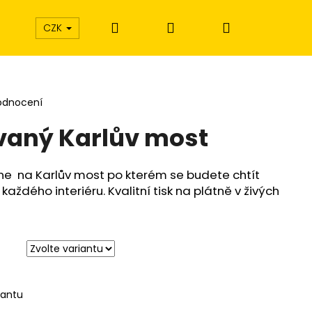
Hledat
Přihlášení
Nákupní
CZK
košík
odnocení
vaný Karlův most
e na Karlův most po kterém se budete chtít
každého interiéru. Kvalitní tisk na plátně v živých
iantu
Í EXTÁZE