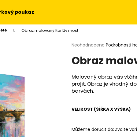
rkový poukaz
větě
Obraz malovaný Karlův most
Co potřebujete najít?
Průměrné
Neohodnoceno
Podrobnosti h
hodnocení
Obraz malo
produktu
HLEDAT
je
0,0
z
Malovaný obraz vás vtáhn
5
Doporučujeme
projít. Obraz je vhodný do 
hvězdiček.
barvách.
VELIKOST (ŠÍŘKA X VÝŠKA)
Můžeme doručit do:
Zvolte var
OBRAZ NA STĚNU - SLUNEČNICE
OBRAZ - HUDEBN