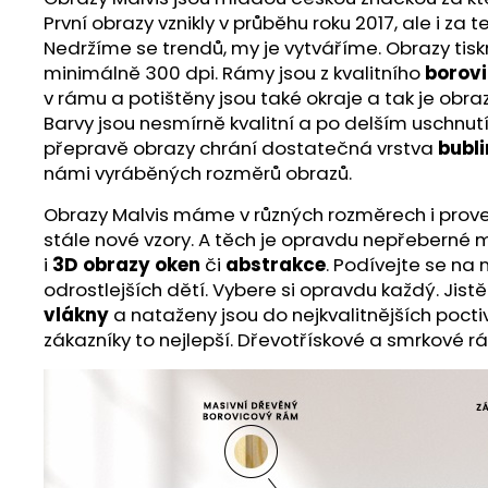
První obrazy vznikly v průběhu roku 2017, ale i z
Nedržíme se trendů, my je vytváříme. Obrazy ti
minimálně 300 dpi. Rámy jsou z kvalitního
borov
v rámu a potištěny jsou také okraje a tak je obra
Barvy jsou nesmírně kvalitní a po delším uschnut
přepravě obrazy chrání dostatečná vrstva
bubli
námi vyráběných rozměrů obrazů.
Obrazy Malvis máme v různých rozměrech i proveden
stále nové vzory. A těch je opravdu nepřeberné m
i
3D obrazy oken
či
abstrakce
. Podívejte se na
odrostlejších dětí. Vybere si opravdu každý. Jist
vlákny
a nataženy jsou do nejkvalitnějších poct
zákazníky to nejlepší. Dřevotřískové a smrkové r