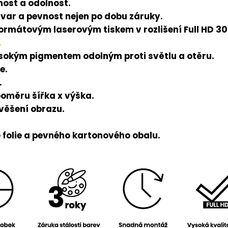
ost a odolnost.
tvar a pevnost nejen po dobu záruky.
rmátovým laserovým tiskem v rozlišení Full HD 300
.
ysokým pigmentem odolným proti světlu a otěru.
e.
.
poměru šířka x výška.
avěšení obrazu.
folie a pevného kartonového obalu.