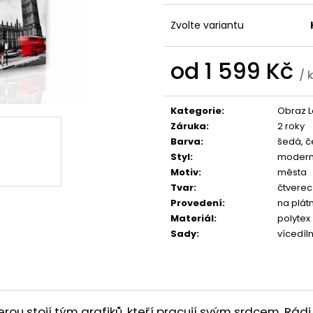
1 599 Kč
1 599 Kč
Zvolte variantu
od
1 599 Kč
/ 
Měrná
cena:
Kategorie
:
Obraz 
Záruka
:
2 roky
Barva
:
šedá, 
Styl
:
modern
Motiv
:
města
Tvar
:
čtverec
Provedení
:
na plát
Materiál
:
polytex
Sady
:
vícedíl
u stojí tým grafiků, kteří pracují svým srdcem. Rádi 