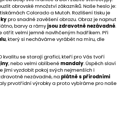
ouzlit obrovské množství zákazníků. Naše heslo je:
iskárnách Colorado a Mutoh. Rozlišení tisku je
čky
pro snadné zavěšení obrazu. Obraz je napnut
látno, barvy a rámy
jsou zdravotně nezávadné
.
te otřít velmi jemně navlhčeným hadříkem. Při
lu
, který si necháváme vyrábět na míru, dle
alitu se starají grafici, kteří pro Vás tvoří
jiny
, nebo velmi oblíbené
mandaly
. Úspěch slaví
e jimi vyzdobit pokoj svých nejmenších i
ou zdravotně nezávadné, na
plátně s přírodními
aly prvotřídní výrobky a proto vybíráme pro naše