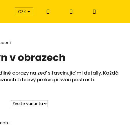
Hledat
Přihlášení
Nákupní
CZK
košík
ocení
n v obrazech
dílné obrazy na zeď s fascinujícími detaily. Každá
izností a barvy překvapí svou pestrostí.
iantu
Í EXTÁZE