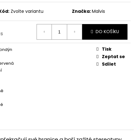
Kód:
Zvolte variantu
Značka:
Malvis
DO KOŠÍKU
ks
Tisk
Londýn
Zeptat se
červená
Sdílet
í
ně
né
překračují své hranice a boří zažité stereotypy.