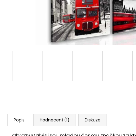
1 599 Kč
Popis
Hodnocení (1)
Diskuze
Obrazy Malvis jsou mladou českou značkou za ktero