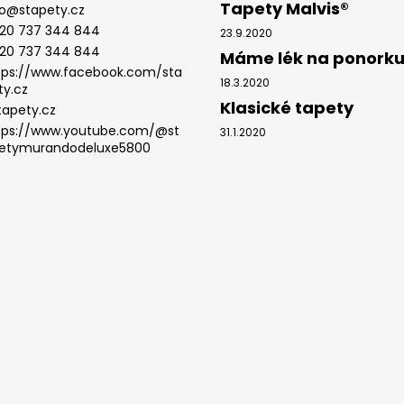
Tapety Malvis®
o
@
stapety.cz
20 737 344 844
23.9.2020
20 737 344 844
Máme lék na ponork
tps://www.facebook.com/sta
18.3.2020
ty.cz
Klasické tapety
tapety.cz
tps://www.youtube.com/@st
31.1.2020
etymurandodeluxe5800
.