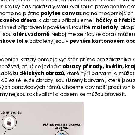
a ten krátký čas dokázaly svou kvalitou a provedením ok
skneme na plátno
polytex canvas
na nejmodernějších t
icového dřeva
. K obrazu přibalujeme i
háčky a hřebí
z ihned připraven k pověšení. Použité
materiály
jako p
í jsou
otěruvzdorné
. Nebojíme se říct, že obraz může
nkové folie
, zabaleny jsou v
pevném kartonovém oba
ích. Každý obraz je vytištěn přímo pro zákazníka. O kv
nožství, ať už se jedná o
obrazy přírody, květin, kra
 nabídku
dětských obrazů
, které hýří barvami a můžet
ě důležité je, že obrazy jsou tištěny barvami, které js
ivých borovicových rámů. Chceme aby naší prací vznik
ámy nejsou tak kvalitní a časem se můžou prověsit.