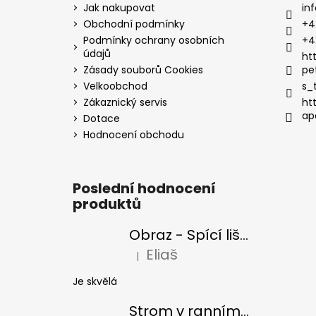
Jak nakupovat
inf
Obchodní podmínky
+4
Podmínky ochrany osobních
+4
údajů
ht
Zásady souborů Cookies
pe
Velkoobchod
s_
Zákaznický servis
ht
ap
Dotace
Hodnocení obchodu
Poslední hodnocení
produktů
Obraz - Spící liška
Eliaš
|
Hodnocení produktu je 5 z 5 hvězdiček
Je skvělá
Strom v ranním slunci