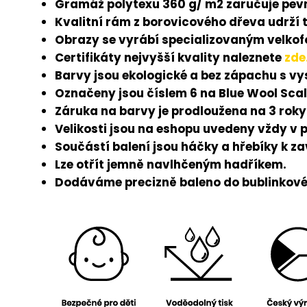
Gramáž polytexu 360 g/ m2 zaručuje pevn
Kvalitní rám z borovicového dřeva udrží 
Obrazy se vyrábí specializovaným velkofo
Certifikáty nejvyšší kvality naleznete
zde
Barvy jsou ekologické a bez zápachu s v
Označeny jsou číslem 6 na Blue Wool Scal
Záruka na barvy je prodloužena na 3 roky
Velikosti jsou na eshopu uvedeny vždy v 
Součástí balení jsou háčky a hřebíky k z
Lze otřít jemně navlhčeným hadříkem.
Dodáváme precizně baleno do bublinkové 