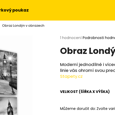
rkový poukaz
Obraz Londýn v obrazech
Co potřebujete najít?
Průměrné
1 hodnocení
Podrobnosti hodn
hodnocení
Obraz Londý
produktu
HLEDAT
je
5,0
z
Moderní jednodílné i více
5
Doporučujeme
linie vás ohromí svou prec
hvězdiček.
Stapety.cz
VELIKOST (ŠÍŘKA X VÝŠKA)
Můžeme doručit do:
Zvolte var
OBRAZ NA STĚNU - SLUNEČNICE
OBRAZ - HUDEBN