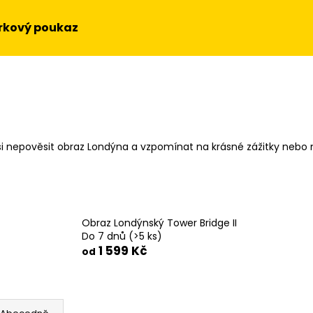
rkový poukaz
Co potřebujete najít?
HLEDAT
si nepověsit obraz Londýna a vzpomínat na krásné zážitky nebo
Doporučujeme
Obraz Londýnský Tower Bridge II
Do 7 dnů
(>5 ks)
1 599 Kč
od
OBRAZ NA STĚNU - SLUNEČNICE
OBRAZ - HUDEBN