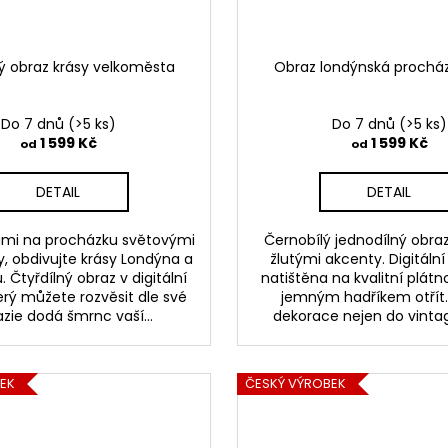
ný obraz krásy velkoměsta
Obraz londýnská procház
Do 7 dnů
(>5 ks)
Do 7 dnů
(>5 ks)
1 599 Kč
1 599 Kč
od
od
DETAIL
DETAIL
ámi na procházku světovými
Černobílý jednodílný obraz
, obdivujte krásy Londýna a
žlutými akcenty. Digitální
 Čtyřdílný obraz v digitální
natištěna na kvalitní plátno
erý můžete rozvěsit dle své
jemným hadříkem otřít.
zie dodá šmrnc vaší...
dekorace nejen do vintage
EK
ČESKÝ VÝROBEK