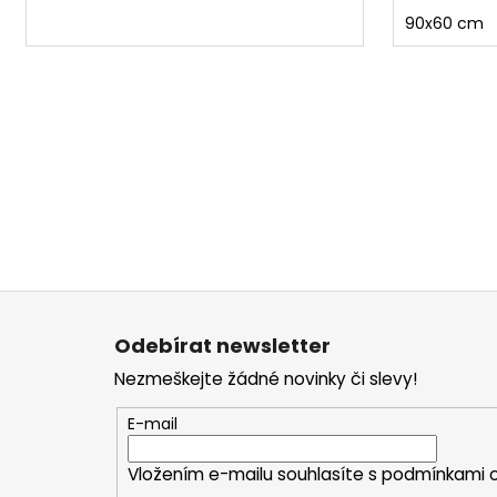
90x60 cm
Z
á
Odebírat newsletter
p
Nezmeškejte žádné novinky či slevy!
a
t
E-mail
í
Vložením e-mailu souhlasíte s
podmínkami o