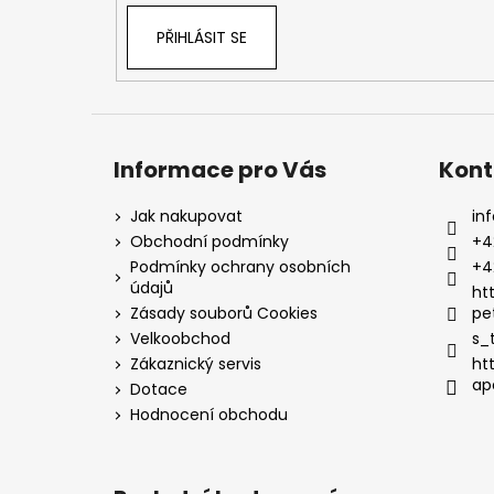
PŘIHLÁSIT SE
Informace pro Vás
Kont
Jak nakupovat
inf
Obchodní podmínky
+4
Podmínky ochrany osobních
+4
údajů
ht
Zásady souborů Cookies
pe
Velkoobchod
s_
Zákaznický servis
ht
ap
Dotace
Hodnocení obchodu