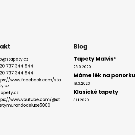
ý
p
i
s
u
akt
Blog
Tapety Malvis®
o
@
stapety.cz
20 737 344 844
23.9.2020
20 737 344 844
Máme lék na ponork
tps://www.facebook.com/sta
18.3.2020
ty.cz
Klasické tapety
tapety.cz
tps://www.youtube.com/@st
31.1.2020
etymurandodeluxe5800