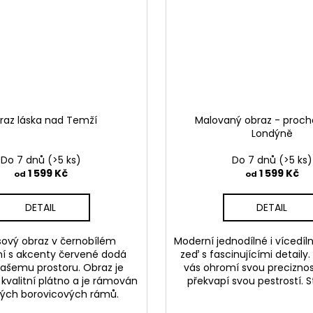
raz láska nad Temží
Malovaný obraz - proch
Londýně
Do 7 dnů
(>5 ks)
Do 7 dnů
(>5 ks)
1 599 Kč
1 599 Kč
od
od
DETAIL
DETAIL
ový obraz v černobílém
Moderní jednodílné i vícedíl
í s akcenty červené dodá
zeď s fascinujícími detaily.
vašemu prostoru. Obraz je
vás ohromí svou preciznos
 kvalitní plátno a je rámován
překvapí svou pestrostí. 
ých borovicových rámů.