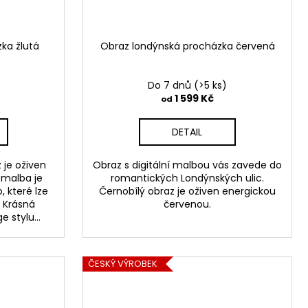
ka žlutá
Obraz londýnská procházka červená
Do 7 dnů
(>5 ks)
1 599 Kč
od
DETAIL
 je oživen
Obraz s digitální malbou vás zavede do
 malba je
romantických Londýnských ulic.
, které lze
Černobílý obraz je oživen energickou
 Krásná
červenou.
 stylu...
ČESKÝ VÝROBEK