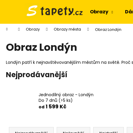
K
Přejít
na
o
Obrazy
Dá
obsah
Zpět
Zpět
š
do
do
í
Domů
Obrazy
Obrazy města
Obraz Londýn
k
obchodu
obchodu
Obraz Londýn
Londýn patří k nejnavštěvovanějším městům na světě. Proč 
Nejprodávanější
Jednodílný obraz - Londýn
Do 7 dnů
(>5 ks)
1 599 Kč
od
Ř
OBRAZ OKNO OBROVSKÝ STROM