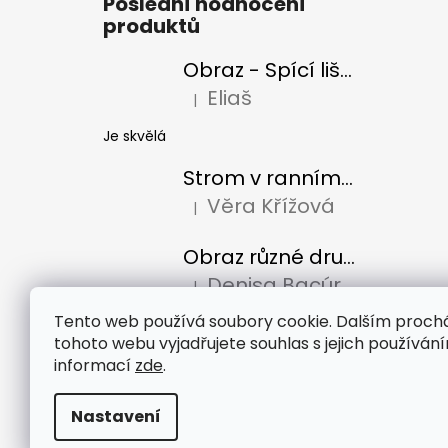
Poslední hodnocení
produktů
Obraz - Spící liška
Eliaš
|
Hodnocení produktu je 5 z 5 hvězdiček
Je skvělá
Strom v ranním slunci
Věra Křížová
|
Hodnocení produktu je 5 z 5 hvězdiček
Obraz různé druhy káv
Denisa Bacúrová
|
Hodnocení produktu je 5 z 5 hvězdiček
Tento web používá soubory cookie. Dalším proc
tohoto webu vyjadřujete souhlas s jejich používání
informací
zde
.
Nastavení
Copyright 2026
Stapety.cz
. Všechna práva vyhr