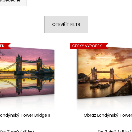
Abecedně
1 599 Kč
1 599 Kč
OTEVŘÍT FILTR
EK
ČESKÝ VÝROBEK
ondýnský Tower Bridge II
Obraz Londýnský Tower