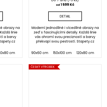
Do 7 dnů
(>5 ks)
1 599 Kč
od
DETAIL
né obrazy na
Moderní jednodílné i vícedílné obrazy na
 Každá linie
zeď s fascinujícími detaily. Každá linie
tí a barvy
vás ohromí svou precizností a barvy
Stapety.cz
překvapí svou pestrostí. Stapety.cz
20x80 cm
90x60 cm
150x100 cm
120x80 cm
ČESKÝ VÝROBEK