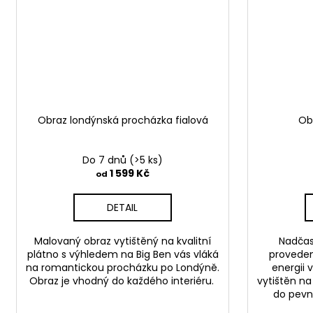
Obraz londýnská procházka fialová
Ob
Do 7 dnů
(>5 ks)
1 599 Kč
od
DETAIL
Malovaný obraz vytištěný na kvalitní
Nadčas
plátno s výhledem na Big Ben vás vláká
proveden
na romantickou procházku po Londýně.
energii 
Obraz je vhodný do každého interiéru.
vytištěn na
do pevn