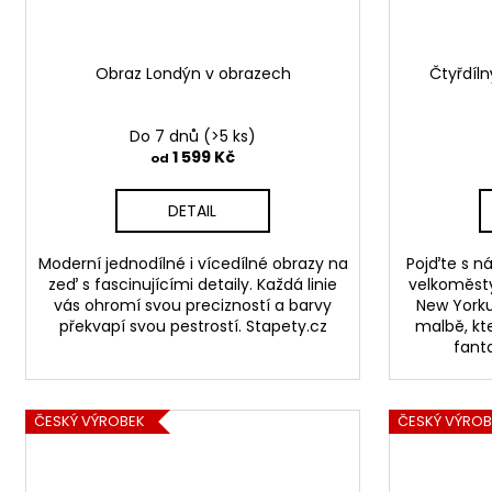
Obraz Londýn v obrazech
Čtyřdíl
Do 7 dnů
(>5 ks)
1 599 Kč
od
DETAIL
Moderní jednodílné i vícedílné obrazy na
Pojďte s n
zeď s fascinujícími detaily. Každá linie
velkoměsty
vás ohromí svou precizností a barvy
New Yorku.
překvapí svou pestrostí. Stapety.cz
malbě, kt
fanta
ČESKÝ VÝROBEK
ČESKÝ VÝROB