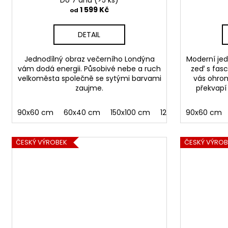
Do 7 dnů
(>5 ks)
ů
1 599 Kč
od
DETAIL
Jednodílný obraz večerního Londýna
Moderní jed
vám dodá energii. Působivé nebe a ruch
zeď s fasci
velkoměsta společně se sytými barvami
vás ohrom
zaujme.
překvapí 
90x60 cm
60x40 cm
150x100 cm
120x80 cm
90x60 cm
ČESKÝ VÝROBEK
ČESKÝ VÝROB