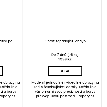
ázka po
Obraz zapadající Londýn
Do 7 dnů
(>5 ks)
1 599 Kč
DETAIL
né obrazy na
Moderní jednodílné i vícedílné obrazy na
 Každá linie
zeď s fascinujícími detaily. Každá linie
tí a barvy
vás ohromí svou precizností a barvy
Stapety.cz
překvapí svou pestrostí. Stapety.cz