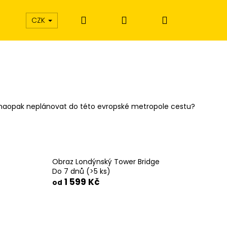
Hledat
Přihlášení
Nákupní
CZK
košík
 naopak neplánovat do této evropské metropole cestu?
Obraz Londýnský Tower Bridge
Do 7 dnů
(>5 ks)
1 599 Kč
od
Í EXTÁZE