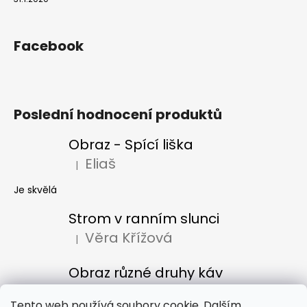
Facebook
Poslední hodnocení produktů
Obraz - Spící liška
Eliaš
|
Hodnocení produktu je 5 z 5 hvězdiček.
Je skvělá
Strom v ranním slunci
Věra Křížová
|
Hodnocení produktu je 5 z 5 hvězdiček.
Obraz různé druhy káv
Denisa Bacúrová
|
Hodnocení produktu je 5 z 5 hvězdiček.
Tento web používá soubory cookie. Dalším