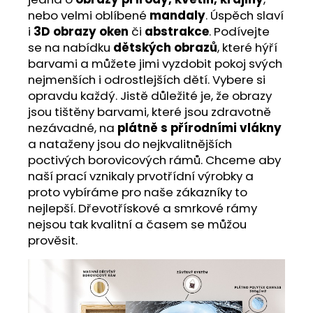
nebo velmi oblíbené
mandaly
. Úspěch slaví
i
3D obrazy oken
či
abstrakce
. Podívejte
se na nabídku
dětských obrazů
, které hýří
barvami a můžete jimi vyzdobit pokoj svých
nejmenších i odrostlejších dětí. Vybere si
opravdu každý. Jistě důležité je, že obrazy
jsou tištěny barvami, které jsou zdravotně
nezávadné, na
plátně s přírodními vlákny
a nataženy jsou do nejkvalitnějších
poctivých borovicových rámů. Chceme aby
naší prací vznikaly prvotřídní výrobky a
proto vybíráme pro naše zákazníky to
nejlepší. Dřevotřískové a smrkové rámy
nejsou tak kvalitní a časem se můžou
prověsit.