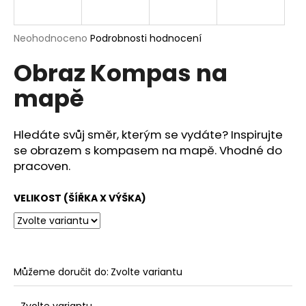
a
j
Průměrné
Neohodnoceno
Podrobnosti hodnocení
í
hodnocení
Obraz Kompas na
produktu
t
je
?
mapě
0,0
z
5
hvězdiček.
Hledáte svůj směr, kterým se vydáte? Inspirujte
se obrazem s kompasem na mapě. Vhodné do
HLEDAT
pracoven.
VELIKOST (ŠÍŘKA X VÝŠKA)
D
o
p
o
Můžeme doručit do:
Zvolte variantu
r
u
Zvolte variantu