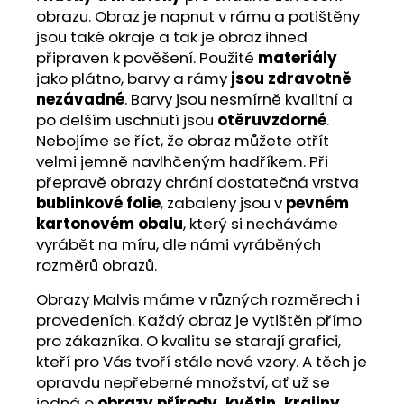
obrazu. Obraz je napnut v rámu a potištěny
jsou také okraje a tak je obraz ihned
připraven k pověšení. Použité
materiály
jako plátno, barvy a rámy
jsou zdravotně
nezávadné
. Barvy jsou nesmírně kvalitní a
po delším uschnutí jsou
otěruvzdorné
.
Nebojíme se říct, že obraz můžete otřít
velmi jemně navlhčeným hadříkem. Při
přepravě obrazy chrání dostatečná vrstva
bublinkové folie
, zabaleny jsou v
pevném
kartonovém obalu
, který si necháváme
vyrábět na míru, dle námi vyráběných
rozměrů obrazů.
Obrazy Malvis máme v různých rozměrech i
provedeních. Každý obraz je vytištěn přímo
pro zákazníka. O kvalitu se starají grafici,
kteří pro Vás tvoří stále nové vzory. A těch je
opravdu nepřeberné množství, ať už se
jedná o
obrazy přírody, květin, krajiny
,