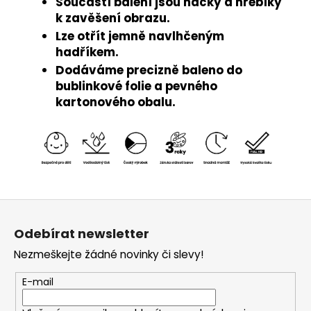
Součástí balení jsou háčky a hřebíky
k zavěšení obrazu.
Lze otřít jemně navlhčeným
hadříkem.
Dodáváme precizně baleno do
bublinkové folie a pevného
kartonového obalu.
Z
á
Odebírat newsletter
p
Nezmeškejte žádné novinky či slevy!
a
t
E-mail
í