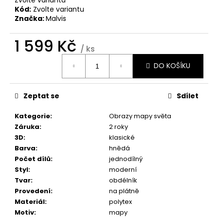
č
Kód:
Zvolte variantu
u
Značka:
Malvis
j
e
1 599 Kč
m
/ ks
e
Měrná
DO KOŠÍKU
cena:
OBRAZ
INDUSTRIÁLNÍ
Zeptat se
Sdílet
MOTIV
II
Kategorie
:
Obrazy mapy světa
1
Záruka
:
2 roky
599
Kč
3D
:
klasické
Barva
:
hnědá
Počet dílů
:
jednodílný
Styl
:
moderní
Tvar
:
obdélník
Provedení
:
na plátně
Materiál
:
polytex
Motiv
:
mapy