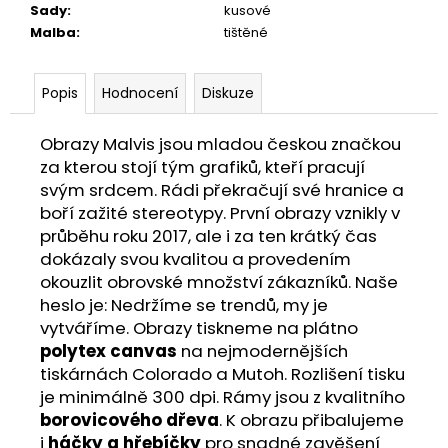
Sady
:
kusové
Malba
:
tištěné
Popis
Hodnocení
Diskuze
Obrazy Malvis jsou mladou českou značkou
za kterou stojí tým grafiků, kteří pracují
svým srdcem. Rádi překračují své hranice a
boří zažité stereotypy. První obrazy vznikly v
průběhu roku 2017, ale i za ten krátký čas
dokázaly svou kvalitou a provedením
okouzlit obrovské množství zákazníků. Naše
heslo je: Nedržíme se trendů, my je
vytváříme. Obrazy tiskneme na plátno
polytex canvas
na nejmodernějších
tiskárnách Colorado a Mutoh. Rozlišení tisku
je minimálně 300 dpi. Rámy jsou z kvalitního
borovicového dřeva
. K obrazu přibalujeme
i
háčky a hřebíčky
pro snadné zavěšení