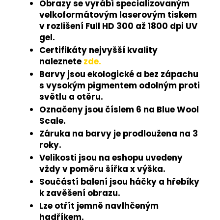
Obrazy se vyrábí specializovaným
velkoformátovým laserovým tiskem
v rozlišení Full HD 300 až 1800 dpi UV
gel.
Certifikáty nejvyšší kvality
naleznete
zde.
Barvy jsou ekologické a bez zápachu
s vysokým pigmentem odolným proti
světlu a otěru.
Označeny jsou číslem 6 na Blue Wool
Scale.
Záruka na barvy je prodloužena na 3
roky.
Velikosti jsou na eshopu uvedeny
vždy v poměru šířka x výška.
Součástí balení jsou háčky a hřebíky
k zavěšení obrazu.
Lze otřít jemně navlhčeným
hadříkem.