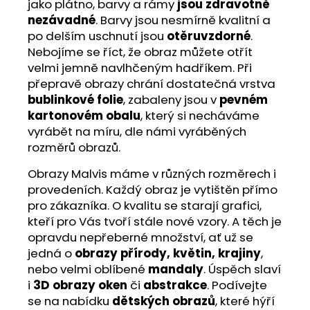
jako plátno, barvy a rámy
jsou zdravotně
nezávadné
. Barvy jsou nesmírně kvalitní a
po delším uschnutí jsou
otěruvzdorné
.
Nebojíme se říct, že obraz můžete otřít
velmi jemně navlhčeným hadříkem. Při
přepravě obrazy chrání dostatečná vrstva
bublinkové folie
, zabaleny jsou v
pevném
kartonovém obalu
, který si necháváme
vyrábět na míru, dle námi vyráběných
rozměrů obrazů.
Obrazy Malvis máme v různých rozměrech i
provedeních. Každý obraz je vytištěn přímo
pro zákazníka. O kvalitu se starají grafici,
kteří pro Vás tvoří stále nové vzory. A těch je
opravdu nepřeberné množství, ať už se
jedná o
obrazy přírody, květin, krajiny
,
nebo velmi oblíbené
mandaly
. Úspěch slaví
i
3D obrazy oken
či
abstrakce
. Podívejte
se na nabídku
dětských obrazů
, které hýří