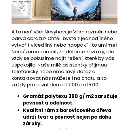
A to není vše! Nevyhovuje Vám rozměr, nebo
barva obrazu? Chtěli byste z jednodílného
vytvořit vícedílný nebo naopak? I to umíme!
Nemůžeme zaručit, že děláme zázraky, ale
vždy se pokusíme najít řešení, které by Vás
uspokojilo. Naše milé asistentky přijmou
telefonický nebo emailový dotaz a
kontaktovat nás můžete i na chatu a to
každý pracovní den od 7:00 do 15:00.
Gramáž polytexu 360 g/ m2 zaručuje
pevnost a odolnost.
Kvalitní rám z borovicového dřeva
udrží tvar a pevnost nejen po dobu
záruky.