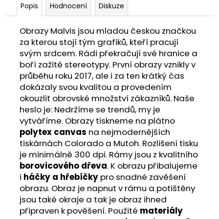
Popis
Hodnocení
Diskuze
Obrazy Malvis jsou mladou českou značkou
za kterou stojí tým grafiků, kteří pracují
svým srdcem. Rádi překračují své hranice a
boří zažité stereotypy. První obrazy vznikly v
průběhu roku 2017, ale i za ten krátký čas
dokázaly svou kvalitou a provedením
okouzlit obrovské množství zákazníků. Naše
heslo je: Nedržíme se trendů, my je
vytváříme. Obrazy tiskneme na plátno
polytex canvas
na nejmodernějších
tiskárnách Colorado a Mutoh. Rozlišení tisku
je minimálně 300 dpi. Rámy jsou z kvalitního
borovicového dřeva
. K obrazu přibalujeme
i
háčky a hřebíčky
pro snadné zavěšení
obrazu. Obraz je napnut v rámu a potištěny
jsou také okraje a tak je obraz ihned
připraven k pověšení. Použité
materiály