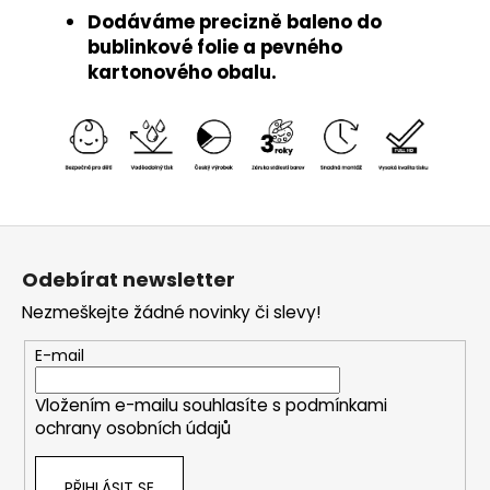
Dodáváme precizně baleno do
bublinkové folie a pevného
kartonového obalu.
Z
á
Odebírat newsletter
p
Nezmeškejte žádné novinky či slevy!
a
t
E-mail
í
Vložením e-mailu souhlasíte s
podmínkami
ochrany osobních údajů
PŘIHLÁSIT SE