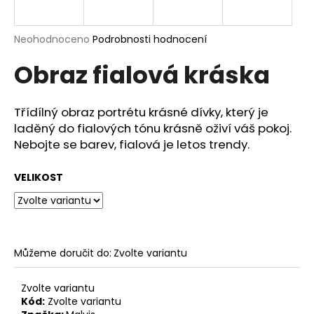
a
j
Průměrné
Neohodnoceno
Podrobnosti hodnocení
í
hodnocení
Obraz fialová kráska
produktu
t
je
?
0,0
z
Třídílný obraz portrétu krásné dívky, který je
5
laděný do fialových tónu krásně oživí váš pokoj.
hvězdiček.
Nebojte se barev, fialová je letos trendy.
HLEDAT
VELIKOST
D
o
p
Můžeme doručit do:
Zvolte variantu
o
r
Zvolte variantu
u
Kód:
Zvolte variantu