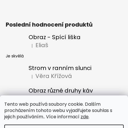
Poslední hodnocení produktů
Obraz - Spící liška
Eliaš
|
Hodnocení produktu je 5 z 5 hvězdiček.
Je skvělá
Strom v ranním slunci
Věra Křížová
|
Hodnocení produktu je 5 z 5 hvězdiček.
Obraz různé druhy káv
Denisa Bacúrová
|
Hodnocení produktu je 5 z 5 hvězdiček.
Tento web používá soubory cookie. Dalším
procházením tohoto webu vyjadřujete souhlas s
jejich používáním.. Více informací
zde
.
Obchodní podmínky