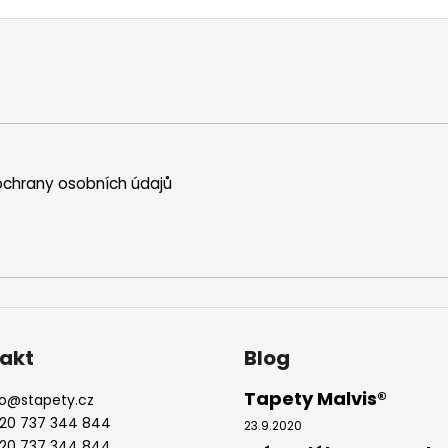
l
á
d
a
c
í
p
r
chrany osobních údajů
v
k
y
v
ý
p
i
s
akt
Blog
u
Tapety Malvis®
o
@
stapety.cz
20 737 344 844
23.9.2020
20 737 344 844