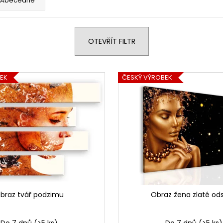
Abecedně
1 599 Kč
1 599 Kč
OTEVŘÍT FILTR
EK
ČESKÝ VÝROBEK
braz tvář podzimu
Obraz žena zlaté ods