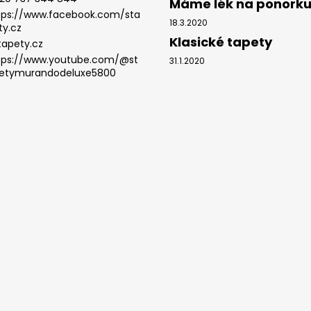
Máme lék na ponork
tps://www.facebook.com/sta
18.3.2020
ty.cz
Klasické tapety
tapety.cz
tps://www.youtube.com/@st
31.1.2020
etymurandodeluxe5800
.
.