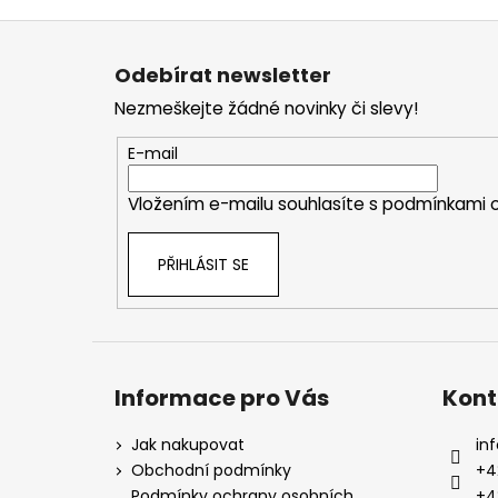
Z
á
Odebírat newsletter
p
Nezmeškejte žádné novinky či slevy!
a
t
E-mail
í
Vložením e-mailu souhlasíte s
podmínkami o
PŘIHLÁSIT SE
Informace pro Vás
Kont
Jak nakupovat
inf
Obchodní podmínky
+4
Podmínky ochrany osobních
+4