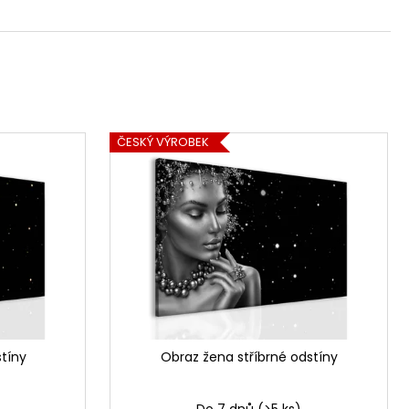
ČESKÝ VÝROBEK
tíny
Obraz žena stříbrné odstíny