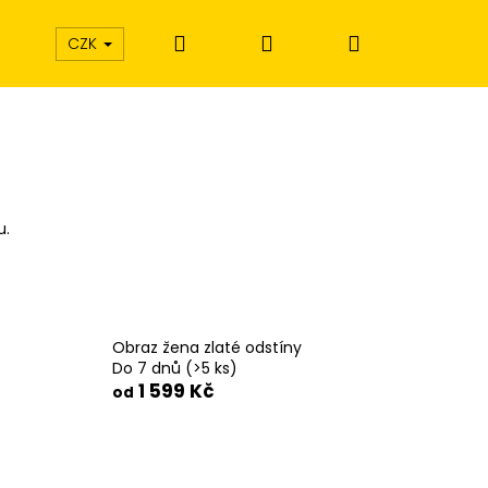
Hledat
Přihlášení
Nákupní
CZK
košík
u.
Obraz žena zlaté odstíny
Do 7 dnů
(>5 ks)
1 599 Kč
od
Í EXTÁZE