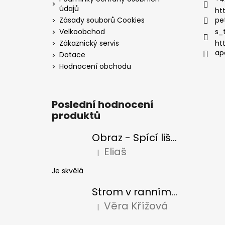
údajů
ht
Zásady souborů Cookies
pe
Velkoobchod
s_
Zákaznický servis
ht
ap
Dotace
Hodnocení obchodu
Poslední hodnocení
produktů
Obraz - Spící liška
Eliaš
|
Hodnocení produktu je 5 z 5 hvězdiček
Je skvělá
Strom v ranním slunci
Věra Křížová
|
Hodnocení produktu je 5 z 5 hvězdiček