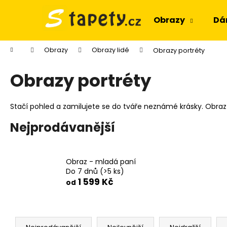
K
Přejít
na
o
Obrazy
Dá
obsah
Zpět
Zpět
š
do
do
í
Domů
Obrazy
Obrazy lidé
Obrazy portréty
k
obchodu
obchodu
Obrazy portréty
Stačí pohled a zamilujete se do tváře neznámé krásky. Obra
Nejprodávanější
Obraz - mladá paní
Do 7 dnů
(>5 ks)
1 599 Kč
od
Ř
OBRAZ OKNO OBROVSKÝ STROM