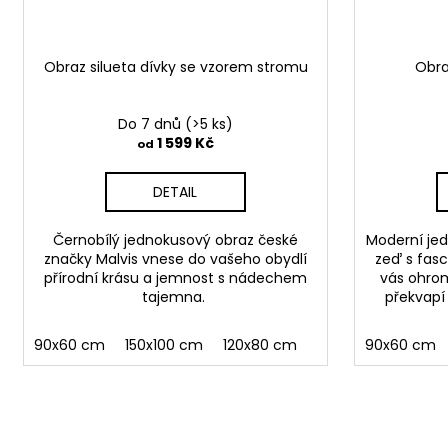
Obraz silueta dívky se vzorem stromu
Obra
Do 7 dnů
(>5 ks)
1 599 Kč
od
DETAIL
Černobílý jednokusový obraz české
Moderní jed
značky Malvis vnese do vašeho obydlí
zeď s fasci
přírodní krásu a jemnost s nádechem
vás ohrom
tajemna.
překvapí 
90x60 cm
150x100 cm
120x80 cm
90x60 cm