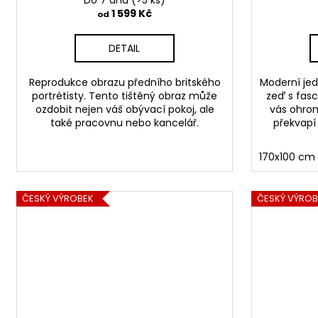
Do 7 dnů
(>5 ks)
ů
1 599 Kč
od
DETAIL
Reprodukce obrazu předního britského
Moderní jed
portrétisty. Tento tištěný obraz může
zeď s fasci
ozdobit nejen váš obývací pokoj, ale
vás ohrom
také pracovnu nebo kancelář.
překvapí 
170x100 cm
ČESKÝ VÝROBEK
ČESKÝ VÝROB