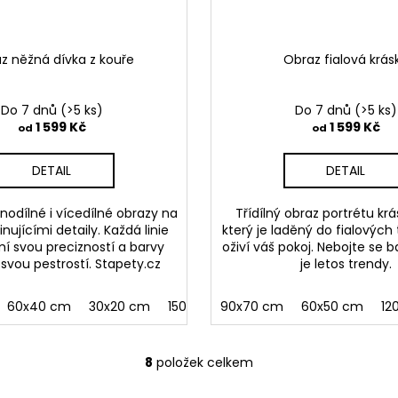
z něžná dívka z kouře
Obraz fialová krás
Do 7 dnů
(>5 ks)
Do 7 dnů
(>5 ks)
1 599 Kč
1 599 Kč
od
od
DETAIL
DETAIL
nodílné i vícedílné obrazy na
Třídílný obraz portrétu krá
nujícími detaily. Každá linie
který je laděný do fialových
í svou precizností a barvy
oživí váš pokoj. Nebojte se b
svou pestrostí. Stapety.cz
je letos trendy.
60x40 cm
30x20 cm
150x100 cm
90x70 cm
120x80 cm
60x50 cm
12
8
položek celkem
O
v