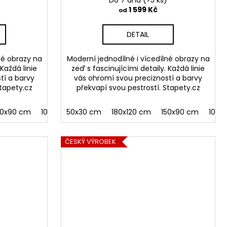
Do 7 dnů
(>5 ks)
1 599 Kč
od
DETAIL
né obrazy na
Moderní jednodílné i vícedílné obrazy na
 Každá linie
zeď s fascinujícími detaily. Každá linie
tí a barvy
vás ohromí svou precizností a barvy
Stapety.cz
překvapí svou pestrostí. Stapety.cz
50x90 cm
100x60 cm
50x30 cm
180x120 cm
150x90 cm
100x
ČESKÝ VÝROBEK