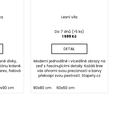
ka
Lesní víla
Do 7 dnů
(>5 ks)
1 599 Kč
DETAIL
sné dívky,
Moderní jednodílné i vícedílné obrazy na
 tónu krásně
zeď s fascinujícími detaily. Každá linie
arev, fialová
vás ohromí svou precizností a barvy
překvapí svou pestrostí. Stapety.cz
0x90 cm
80x80 cm
60x60 cm