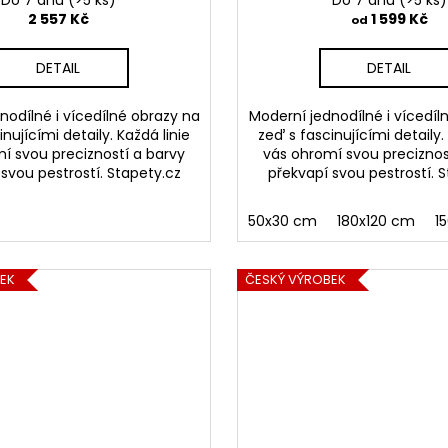
Do 7 dnů
(>5 ks)
Do 7 dnů
(>5 ks)
2 557 Kč
1 599 Kč
od
DETAIL
DETAIL
nodílné i vícedílné obrazy na
Moderní jednodílné i vícedíl
nujícími detaily. Každá linie
zeď s fascinujícími detaily.
í svou precizností a barvy
vás ohromí svou preciznos
svou pestrostí. Stapety.cz
překvapí svou pestrostí. 
50x30 cm
180x120 cm
1
EK
ČESKÝ VÝROBEK