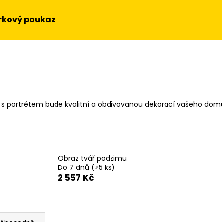
rkový poukaz
Co potřebujete najít?
HLEDAT
z s portrétem bude kvalitní a obdivovanou dekorací vašeho dom
Doporučujeme
Obraz tvář podzimu
Do 7 dnů
(>5 ks)
2 557 Kč
OBRAZ NA STĚNU - SLUNEČNICE
OBRAZ - HUDEBN