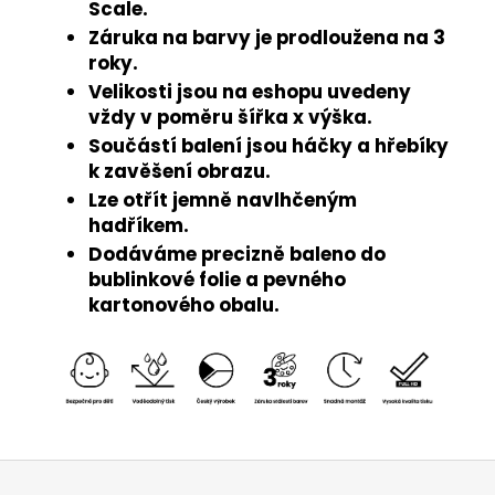
Scale.
Záruka na barvy je prodloužena na 3
roky.
Velikosti jsou na eshopu uvedeny
vždy v poměru šířka x výška.
Součástí balení jsou háčky a hřebíky
k zavěšení obrazu.
Lze otřít jemně navlhčeným
hadříkem.
Dodáváme precizně baleno do
bublinkové folie a pevného
kartonového obalu.
Z