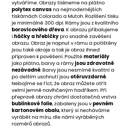
vytváříme. Obrazy tiskneme na plátno
polytex canvas
na nejmodernějších
tiskárnách Colorado a Mutoh. Rozlišení tisku
je minimálně 300 dpi. Rámy jsou z kvalitního
borovicového dřeva
. K obrazu přibalujeme
i
háčky a hřebíčky
pro snadné zavěšení
obrazu. Obraz je napnut v rámu a potištěny
jsou také okraje a tak je obraz ihned
připraven k pověšení. Použité
materiály
jako plátno, barvy a rámy
jsou zdravotně
nezávadné
. Barvy jsou nesmírně kvalitní a
po delším uschnutí jsou
otěruvzdorné
.
Nebojíme se říct, že obraz můžete otřít
velmi jemně navlhčeným hadříkem. Při
přepravě obrazy chrání dostatečná vrstva
bublinkové folie
, zabaleny jsou v
pevném
kartonovém obalu
, který si necháváme
vyrábět na míru, dle námi vyráběných
rozměrů obrazů.