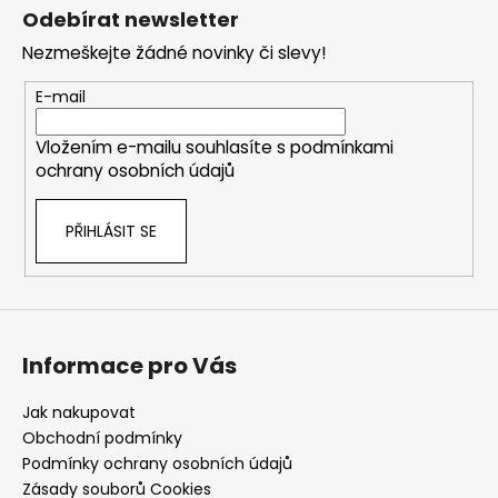
á
Odebírat newsletter
p
Nezmeškejte žádné novinky či slevy!
a
t
E-mail
í
Vložením e-mailu souhlasíte s
podmínkami
ochrany osobních údajů
PŘIHLÁSIT SE
Informace pro Vás
Jak nakupovat
Obchodní podmínky
Podmínky ochrany osobních údajů
Zásady souborů Cookies