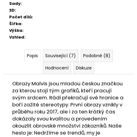
Sady
:
3D
:
Počet dílů
:
Šířka
:
Výška
:
Vzhled
:
Popis
Související (7)
Podobné (8)
Hodnocení
Diskuze
Obrazy Malvis jsou mladou českou značkou
za kterou stojí tým grafiků, kteří pracují
svým srdcem. Rádi překračují své hranice a
boří zažité stereotypy. První obrazy vznikly v
průběhu roku 2017, ale i za ten krátký čas
dokázaly svou kvalitou a provedením
okouzlit obrovské množství zákazníků. Naše
heslo je: Nedržíme se trendů, my je