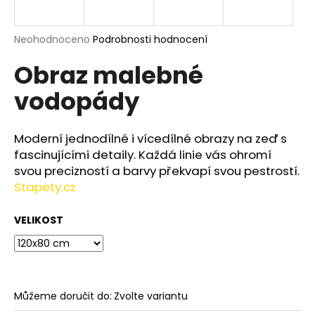
a
j
Průměrné
Neohodnoceno
Podrobnosti hodnocení
í
hodnocení
Obraz malebné
produktu
t
je
?
vodopády
0,0
z
5
hvězdiček.
Moderní jednodílné i vícedílné obrazy na zeď s
fascinujícími detaily. Každá linie vás ohromí
HLEDAT
svou precizností a barvy překvapí svou pestrostí.
Stapety.cz
VELIKOST
D
o
p
o
r
Můžeme doručit do:
Zvolte variantu
u