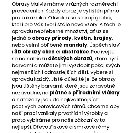
Obrazy Malvis máme v různých rozměrech i
provedeních. Každý obraz je vytištěn přímo
pro zákazníka. O kvalitu se starají grafici,
kteří pro Vás tvoří stále nové vzory. A těch je
opravdu nepřeberné množství, ať už se
jedná o
obrazy přírody, květin, krajiny
,
nebo velmi oblíbené
mandaly
. Úspěch slaví
i
3D obrazy oken
či
abstrakce
. Podívejte
se na nabídku
dětských obrazů
, které hýří
barvami a můžete jimi vyzdobit pokoj svých
nejmenších i odrostlejších dětí. Vybere si
opravdu každý. Jistě důležité je, že obrazy
jsou tištěny barvami, které jsou zdravotně
nezávadné, na
plátně s přírodními vlákny
a nataženy jsou do nejkvalitnějších
poctivých borovicových rámů. Chceme aby
naší prací vznikaly prvotřídní výrobky a
proto vybíráme pro naše zákazníky to
nejlepší. Dřevotřískové a smrkové rámy