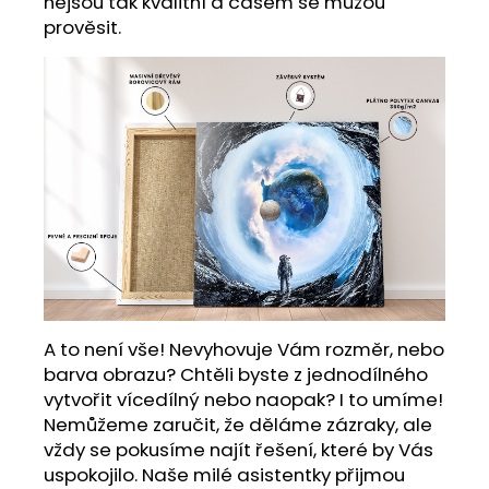
nejsou tak kvalitní a časem se můžou
prověsit.
A to není vše! Nevyhovuje Vám rozměr, nebo
barva obrazu? Chtěli byste z jednodílného
vytvořit vícedílný nebo naopak? I to umíme!
Nemůžeme zaručit, že děláme zázraky, ale
vždy se pokusíme najít řešení, které by Vás
uspokojilo. Naše milé asistentky přijmou