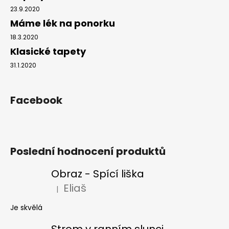
23.9.2020
Máme lék na ponorku
18.3.2020
Klasické tapety
31.1.2020
Facebook
Poslední hodnocení produktů
Obraz - Spící liška
Eliaš
|
Hodnocení produktu je 5 z 5 hvězdiček.
Je skvělá
Strom v ranním slunci