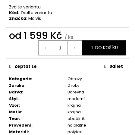
č
u
Zvolte variantu
Kód:
Zvolte variantu
j
Značka:
Malvis
e
m
od
1 599 Kč
e
/ ks
Měrná
DO KOŠÍKU
cena:
OBRAZ
OKNO
DO
Zeptat se
Sdílet
RÁJE
PŘÍRODY
Kategorie
:
Obrazy
1
599
Záruka
:
2 roky
Kč
Barva
:
Barevná
Styl
:
moderní
Vzor
:
krajina
Motiv
:
krajina
Tvar
:
obdélník
Provedení
:
na plátně
Materiál
:
polytex