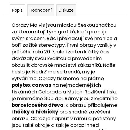
Popis
Hodnocení
Diskuze
Obrazy Malvis jsou mladou českou značkou
za kterou stojí tým grafiků, kteří pracují
svým srdcem. Rádi překračují své hranice a
boří zažité stereotypy. První obrazy vznikly v
průběhu roku 2017, ale i za ten krátký čas
dokázaly svou kvalitou a provedením
okouzlit obrovské množství zákazníků. Naše
heslo je: Nedržíme se trendů, my je
vytváříme. Obrazy tiskneme na plátno
polytex canvas
na nejmodernějších
tiskárnách Colorado a Mutoh. Rozlišení tisku
je minimálně 300 dpi. Rámy jsou z kvalitního
borovicového dřeva
. K obrazu přibalujeme
i
háčky a hřebíčky
pro snadné zavěšení
obrazu. Obraz je napnut v rámu a potištěny
jsou také okraje a tak je obraz ihned