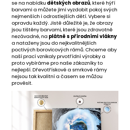
se na nabídku
dětských obrazů
, které hýří
barvami a můžete jimi vyzdobit pokoj svých
nejmenších i odrostlejších dětí. Vybere si
opravdu každý. Jistě důležité je, že obrazy
jsou tištěny barvami, které jsou zdravotně
nezávadné, na
plátně s přírodními vlákny
a nataženy jsou do nejkvalitnějších
poctivých borovicových rámů. Chceme aby
naší prací vznikaly prvotřídní výrobky a
proto vybíráme pro naše zákazníky to
nejlepší. Dřevotřískové a smrkové rámy
nejsou tak kvalitní a časem se můžou
prověsit.