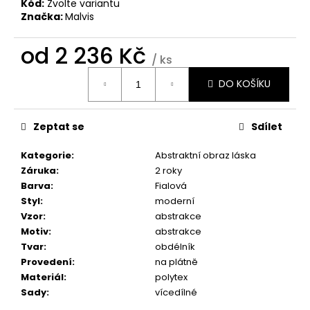
č
Kód:
Zvolte variantu
u
Značka:
Malvis
j
e
od
2 236 Kč
/ ks
m
Měrná
e
DO KOŠÍKU
cena:
BROOKLYN
Zeptat se
Sdílet
BRIDGE
MANHATTAN
Kategorie
:
Abstraktní obraz láska
1
Záruka
:
2 roky
598
Kč
Barva
:
Fialová
Styl
:
moderní
Vzor
:
abstrakce
Motiv
:
abstrakce
Tvar
:
obdélník
Provedení
:
na plátně
Materiál
:
polytex
Sady
:
vícedílné