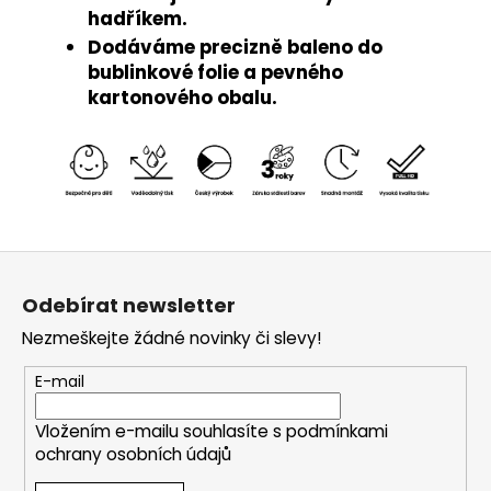
hadříkem.
Dodáváme precizně baleno do
bublinkové folie a pevného
kartonového obalu.
Z
á
Odebírat newsletter
p
Nezmeškejte žádné novinky či slevy!
a
t
E-mail
í
Vložením e-mailu souhlasíte s
podmínkami
ochrany osobních údajů