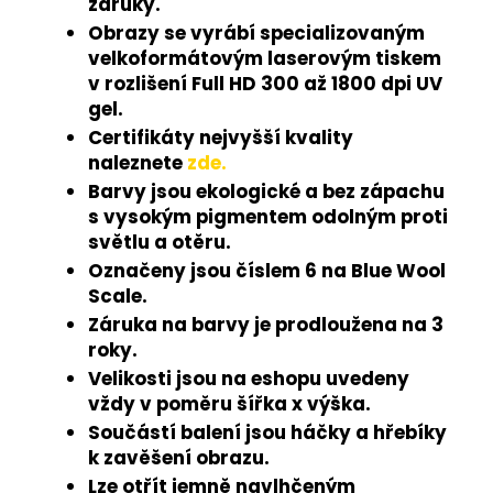
záruky.
Obrazy se vyrábí specializovaným
velkoformátovým laserovým tiskem
v rozlišení Full HD 300 až 1800 dpi UV
gel.
Certifikáty nejvyšší kvality
naleznete
zde.
Barvy jsou ekologické a bez zápachu
s vysokým pigmentem odolným proti
světlu a otěru.
Označeny jsou číslem 6 na Blue Wool
Scale.
Záruka na barvy je prodloužena na 3
roky.
Velikosti jsou na eshopu uvedeny
vždy v poměru šířka x výška.
Součástí balení jsou háčky a hřebíky
k zavěšení obrazu.
Lze otřít jemně navlhčeným