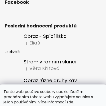
Facebook
Poslední hodnocení produktů
Obraz - Spící liška
Eliaš
|
Hodnocení produktu je 5 z 5 hvězdiček.
Je skvělá
Strom v ranním slunci
Věra Křížová
|
Hodnocení produktu je 5 z 5 hvězdiček.
Obraz různé druhy káv
Denisa Bacúrová
|
Hodnocení produktu je 5 z 5 hvězdiček.
Tento web používá soubory cookie. Dalším
procházením tohoto webu vyjadřujete souhlas s
jejich používáním.. Více informací
zde
.