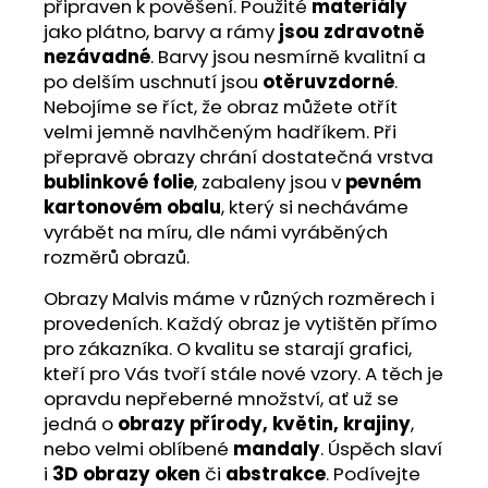
připraven k pověšení. Použité
materiály
jako plátno, barvy a rámy
jsou zdravotně
nezávadné
. Barvy jsou nesmírně kvalitní a
po delším uschnutí jsou
otěruvzdorné
.
Nebojíme se říct, že obraz můžete otřít
velmi jemně navlhčeným hadříkem. Při
přepravě obrazy chrání dostatečná vrstva
bublinkové folie
, zabaleny jsou v
pevném
kartonovém obalu
, který si necháváme
vyrábět na míru, dle námi vyráběných
rozměrů obrazů.
Obrazy Malvis máme v různých rozměrech i
provedeních. Každý obraz je vytištěn přímo
pro zákazníka. O kvalitu se starají grafici,
kteří pro Vás tvoří stále nové vzory. A těch je
opravdu nepřeberné množství, ať už se
jedná o
obrazy přírody, květin, krajiny
,
nebo velmi oblíbené
mandaly
. Úspěch slaví
i
3D obrazy oken
či
abstrakce
. Podívejte