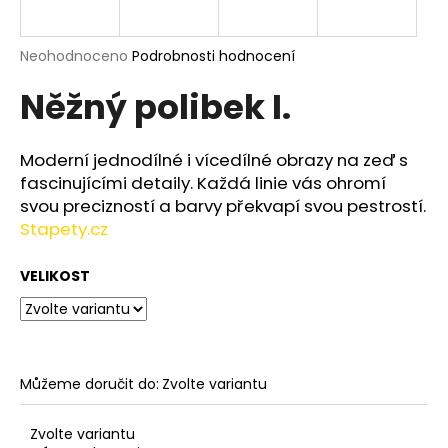
a
j
Průměrné
Neohodnoceno
Podrobnosti hodnocení
í
hodnocení
Něžný polibek I.
produktu
t
je
?
0,0
z
Moderní jednodílné i vícedílné obrazy na zeď s
5
fascinujícími detaily. Každá linie vás ohromí
hvězdiček.
svou precizností a barvy překvapí svou pestrostí.
Stapety.cz
HLEDAT
VELIKOST
D
o
p
o
Můžeme doručit do:
Zvolte variantu
r
u
Zvolte variantu