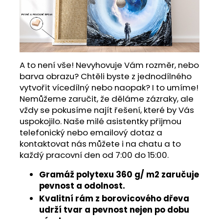
A to není vše! Nevyhovuje Vám rozměr, nebo
barva obrazu? Chtěli byste z jednodílného
vytvořit vícedílný nebo naopak? I to umíme!
Nemůžeme zaručit, že děláme zázraky, ale
vždy se pokusíme najít řešení, které by Vás
uspokojilo. Naše milé asistentky přijmou
telefonický nebo emailový dotaz a
kontaktovat nás můžete i na chatu a to
každý pracovní den od 7:00 do 15:00.
Gramáž polytexu 360 g/ m2 zaručuje
pevnost a odolnost.
Kvalitní rám z borovicového dřeva
udrží tvar a pevnost nejen po dobu