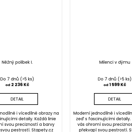
Něžný polibek I.
Milenci v dýmu
Do 7 dnů
(>5 ks)
Do 7 dnů
(>5 ks)
2 236 Kč
1 599 Kč
od
od
DETAIL
DETAIL
nodílné i vícedílné obrazy na
Moderní jednodílné i vícedíl
nujícími detaily. Každá linie
zeď s fascinujícími detaily.
í svou precizností a barvy
vás ohromí svou preciznos
svou pestrostí. Stapety.cz
překvapí svou pestrostí. 