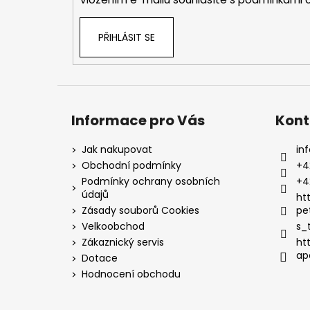
PŘIHLÁSIT SE
Informace pro Vás
Kont
Jak nakupovat
inf
Obchodní podmínky
+4
Podmínky ochrany osobních
+4
údajů
ht
Zásady souborů Cookies
pe
Velkoobchod
s_
Zákaznický servis
ht
ap
Dotace
Hodnocení obchodu