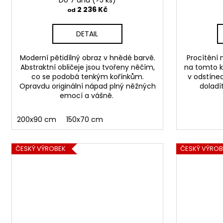
Do 7 dnů
(>5 ks)
ů
2 236 Kč
od
DETAIL
Moderní pětidílný obraz v hnědé barvě.
Procítění
Abstraktní obličeje jsou tvořeny něčím,
na tomto k
co se podobá tenkým kořínkům.
v odstíne
Opravdu originální nápad plný něžných
doladít
emocí a vášně.
200x90 cm
150x70 cm
ČESKÝ VÝROBEK
ČESKÝ VÝROB