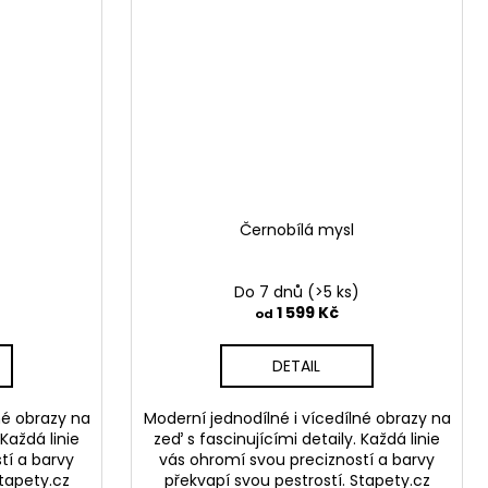
Černobílá mysl
Do 7 dnů
(>5 ks)
1 599 Kč
od
DETAIL
né obrazy na
Moderní jednodílné i vícedílné obrazy na
 Každá linie
zeď s fascinujícími detaily. Každá linie
tí a barvy
vás ohromí svou precizností a barvy
Stapety.cz
překvapí svou pestrostí. Stapety.cz