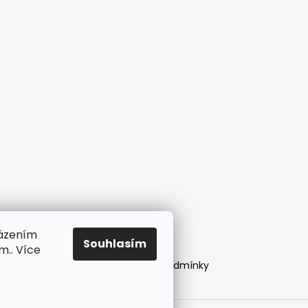
.
.
.
házením
Souhlasím
m.. Více
Obchodní podmínky