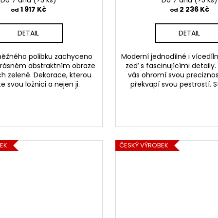
Do 7 dnů
(>5 ks)
Do 7 dnů
(>5 ks)
1 917 Kč
2 236 Kč
od
od
DETAIL
DETAIL
 něžného polibku zachyceno
Moderní jednodílné i vícedíl
rásném abstraktním obraze
zeď s fascinujícími detaily.
ch zelené. Dekorace, kterou
vás ohromí svou preciznos
e svou ložnici a nejen ji.
překvapí svou pestrostí. 
EK
ČESKÝ VÝROBEK