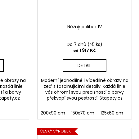
Něžný polibek IV
Do 7 dnů
(>5 ks)
1 917 Kč
od
DETAIL
né obrazy na
Moderní jednodílné i vícedílné obrazy na
 Každá linie
zeď s fascinujícími detaily. Každá linie
tí a barvy
vás ohromí svou precizností a barvy
Stapety.cz
překvapí svou pestrostí. Stapety.cz
200x90 cm
150x70 cm
125x60 cm
ČESKÝ VÝROBEK