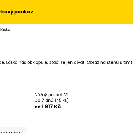
rkový poukaz
 láska
Co potřebujete najít?
HLEDAT
ce. Láska nás obklopuje, stačí se jen dívat. Obraz na stěnu s tí
Doporučujeme
Něžný polibek VI
Do 7 dnů
(>5 ks)
1 917 Kč
od
OBRAZ NA STĚNU - SLUNEČNICE
OBRAZ - HUDEBN