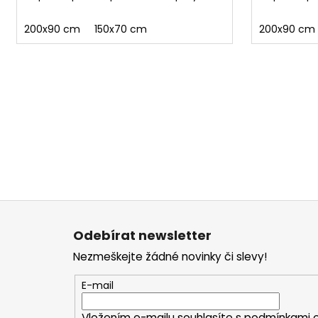
200x90 cm
150x70 cm
200x90 cm
Z
á
Odebírat newsletter
p
Nezmeškejte žádné novinky či slevy!
a
t
E-mail
í
Vložením e-mailu souhlasíte s
podmínkami o