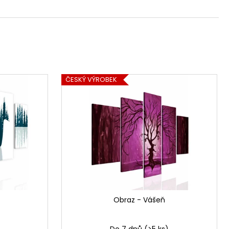
ČESKÝ VÝROBEK
Obraz - Vášeň