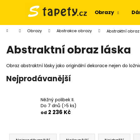
K
Přejít
na
o
Obrazy
Dá
obsah
Zpět
Zpět
š
do
do
í
Domů
Obrazy
Abstrakce obrazy
Abstraktní obraz
k
obchodu
obchodu
Abstraktní obraz láska
Obraz abstraktní lásky jako originální dekorace nejen do ložni
Nejprodávanější
Něžný polibek II.
Do 7 dnů
(>5 ks)
2 236 Kč
od
Ř
OBRAZ OKNO OBROVSKÝ STROM