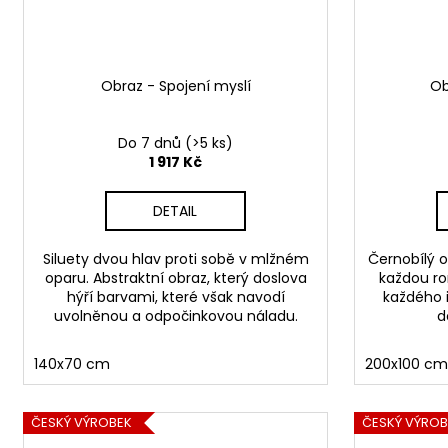
Obraz - Spojení myslí
Ob
Do 7 dnů
(>5 ks)
1 917 Kč
DETAIL
Siluety dvou hlav proti sobě v mlžném
Černobílý o
oparu. Abstraktní obraz, který doslova
každou ro
hýří barvami, které však navodí
každého i
uvolněnou a odpočinkovou náladu.
d
140x70 cm
200x100 c
ČESKÝ VÝROBEK
ČESKÝ VÝROB