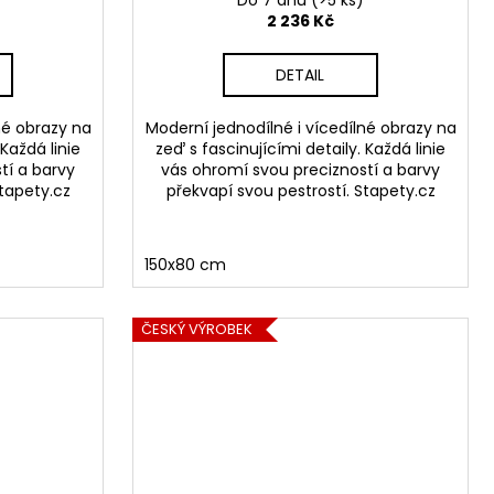
Do 7 dnů
(>5 ks)
2 236 Kč
DETAIL
né obrazy na
Moderní jednodílné i vícedílné obrazy na
 Každá linie
zeď s fascinujícími detaily. Každá linie
tí a barvy
vás ohromí svou precizností a barvy
Stapety.cz
překvapí svou pestrostí. Stapety.cz
150x80 cm
ČESKÝ VÝROBEK