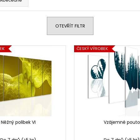
Abecedně
1 599 Kč
1 599 Kč
OTEVŘÍT FILTR
EK
ČESKÝ VÝROBEK
Něžný polibek VI
Vzájemné pouto