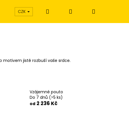
Hledat
Přihlášení
Nákupní
CZK
košík
mto motivem jistě rozbuší vaše srdce.
Vzájemné pouto
Do 7 dnů
(>5 ks)
2 236 Kč
od
Í EXTÁZE