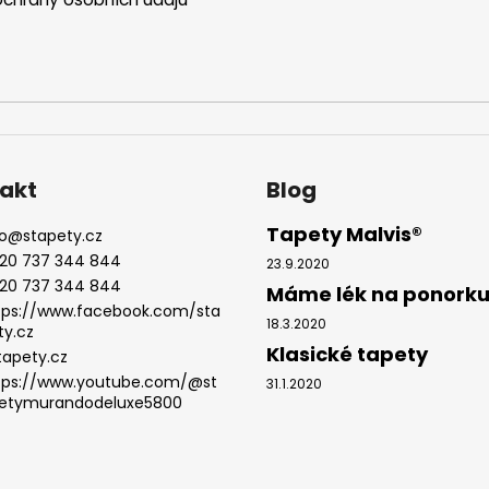
v
ý
p
i
s
u
akt
Blog
Tapety Malvis®
o
@
stapety.cz
20 737 344 844
23.9.2020
20 737 344 844
Máme lék na ponork
tps://www.facebook.com/sta
18.3.2020
ty.cz
Klasické tapety
tapety.cz
tps://www.youtube.com/@st
31.1.2020
etymurandodeluxe5800