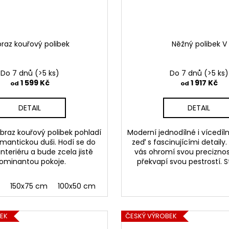
raz kouřový polibek
Něžný polibek V
Do 7 dnů
(>5 ks)
Do 7 dnů
(>5 ks)
1 599 Kč
1 917 Kč
od
od
DETAIL
DETAIL
braz kouřový polibek pohladí
Moderní jednodílné i vícedíl
mantickou duši. Hodí se do
zeď s fascinujícími detaily.
nteriéru a bude zcela jistě
vás ohromí svou preciznos
ominantou pokoje.
překvapí svou pestrostí. 
m
150x75 cm
100x50 cm
EK
ČESKÝ VÝROBEK