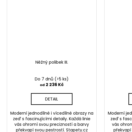
Něžný polibek III.
Do 7 dnů
(>5 ks)
2 236 Kč
od
DETAIL
Moderní jednodílné i vícedílné obrazy na
Moderní jed
zeď s fascinujícími detaily. Každá linie
zeď s fasci
vás ohromí svou precizností a barvy
vás ohrom
překvapí svou pestrostí. Stapety.cz
překvapí 