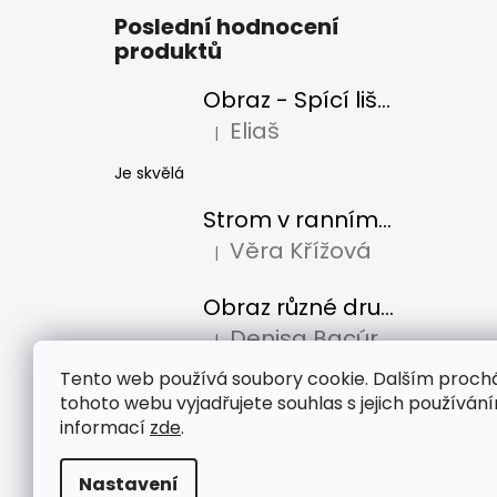
Poslední hodnocení
produktů
Obraz - Spící liška
Eliaš
|
Hodnocení produktu je 5 z 5 hvězdiček
Je skvělá
Strom v ranním slunci
Věra Křížová
|
Hodnocení produktu je 5 z 5 hvězdiček
Obraz různé druhy káv
Denisa Bacúrová
|
Hodnocení produktu je 5 z 5 hvězdiček
Tento web používá soubory cookie. Dalším proc
tohoto webu vyjadřujete souhlas s jejich používání
informací
zde
.
Nastavení