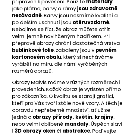
připraven k pověšení. Použité
materiály
jako plátno, barvy a rámy
jsou zdravotně
nezávadné
. Barvy jsou nesmírně kvalitní a
po delším uschnutí jsou
otěruvzdorné
.
Nebojíme se říct, že obraz můžete otřít
velmi jemně navlhčeným hadříkem. Při
přepravě obrazy chrání dostatečná vrstva
bublinkové folie
, zabaleny jsou v
pevném
kartonovém obalu
, který si necháváme
vyrábět na míru, dle námi vyráběných
rozměrů obrazů.
Obrazy Malvis máme v různých rozměrech i
provedeních. Každý obraz je vytištěn přímo
pro zákazníka. O kvalitu se starají grafici,
kteří pro Vás tvoří stále nové vzory. A těch je
opravdu nepřeberné množství, ať už se
jedná o
obrazy přírody, květin, krajiny
,
nebo velmi oblíbené
mandaly
. Úspěch slaví
i
3D obrazy oken
či
abstrakce
. Podívejte