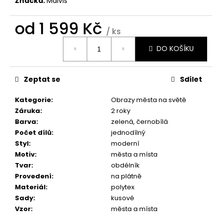
č
Značka:
Malvis
u
j
od
1 599 Kč
/ ks
e
Měrná
m
DO KOŠÍKU
cena:
e
Zeptat se
Sdílet
OBRAZ
OKNO
Kategorie
:
Obrazy města na světě
DO
RÁJE
Záruka
:
2 roky
PŘÍRODY
Barva
:
zelená
,
černobílá
1
Počet dílů
:
jednodílný
599
Styl
:
moderní
Kč
Motiv
:
města a místa
Tvar
:
obdélník
Provedení
:
na plátně
Materiál
:
polytex
Sady
:
kusové
Vzor
:
města a místa