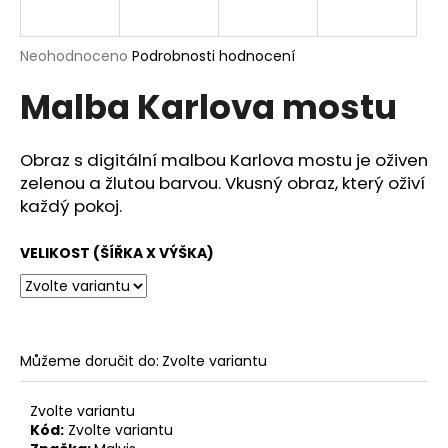
a
j
Průměrné
Neohodnoceno
Podrobnosti hodnocení
í
hodnocení
Malba Karlova mostu
produktu
t
je
?
0,0
z
Obraz s digitální malbou Karlova mostu je oživen
5
zelenou a žlutou barvou. Vkusný obraz, který oživí
hvězdiček.
každý pokoj.
HLEDAT
VELIKOST (ŠÍŘKA X VÝŠKA)
D
o
p
Můžeme doručit do:
Zvolte variantu
o
r
Zvolte variantu
u
Kód:
Zvolte variantu