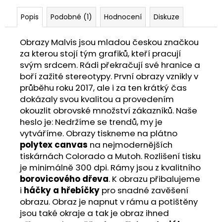
Popis
Podobné (1)
Hodnocení
Diskuze
Obrazy Malvis jsou mladou českou značkou
za kterou stojí tým grafiků, kteří pracují
svým srdcem. Rádi překračují své hranice a
boří zažité stereotypy. První obrazy vznikly v
průběhu roku 2017, ale i za ten krátký čas
dokázaly svou kvalitou a provedením
okouzlit obrovské množství zákazníků. Naše
heslo je: Nedržíme se trendů, my je
vytváříme. Obrazy tiskneme na plátno
polytex canvas
na nejmodernějších
tiskárnách Colorado a Mutoh. Rozlišení tisku
je minimálně 300 dpi. Rámy jsou z kvalitního
borovicového dřeva
. K obrazu přibalujeme
i
háčky a hřebíčky
pro snadné zavěšení
obrazu. Obraz je napnut v rámu a potištěny
jsou také okraje a tak je obraz ihned