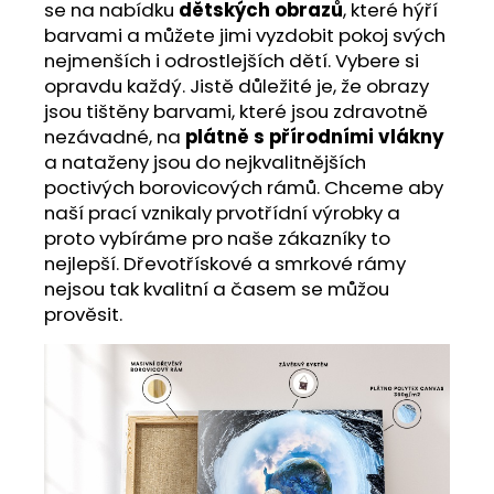
se na nabídku
dětských obrazů
, které hýří
barvami a můžete jimi vyzdobit pokoj svých
nejmenších i odrostlejších dětí. Vybere si
opravdu každý. Jistě důležité je, že obrazy
jsou tištěny barvami, které jsou zdravotně
nezávadné, na
plátně s přírodními vlákny
a nataženy jsou do nejkvalitnějších
poctivých borovicových rámů. Chceme aby
naší prací vznikaly prvotřídní výrobky a
proto vybíráme pro naše zákazníky to
nejlepší. Dřevotřískové a smrkové rámy
nejsou tak kvalitní a časem se můžou
prověsit.