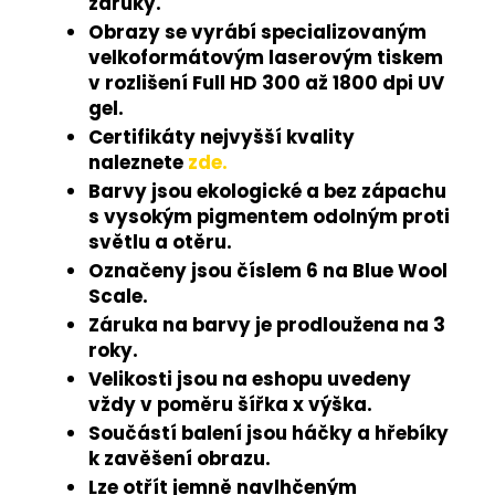
záruky.
Obrazy se vyrábí specializovaným
velkoformátovým laserovým tiskem
v rozlišení Full HD 300 až 1800 dpi UV
gel.
Certifikáty nejvyšší kvality
naleznete
zde.
Barvy jsou ekologické a bez zápachu
s vysokým pigmentem odolným proti
světlu a otěru.
Označeny jsou číslem 6 na Blue Wool
Scale.
Záruka na barvy je prodloužena na 3
roky.
Velikosti jsou na eshopu uvedeny
vždy v poměru šířka x výška.
Součástí balení jsou háčky a hřebíky
k zavěšení obrazu.
Lze otřít jemně navlhčeným