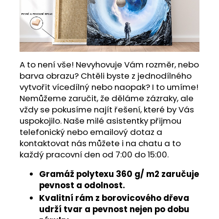
A to není vše! Nevyhovuje Vám rozměr, nebo
barva obrazu? Chtěli byste z jednodílného
vytvořit vícedílný nebo naopak? I to umíme!
Nemůžeme zaručit, že děláme zázraky, ale
vždy se pokusíme najít řešení, které by Vás
uspokojilo. Naše milé asistentky přijmou
telefonický nebo emailový dotaz a
kontaktovat nás můžete i na chatu a to
každý pracovní den od 7:00 do 15:00.
Gramáž polytexu 360 g/ m2 zaručuje
pevnost a odolnost.
Kvalitní rám z borovicového dřeva
udrží tvar a pevnost nejen po dobu