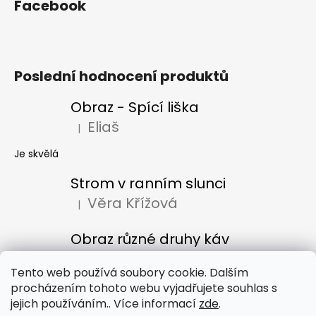
Facebook
Poslední hodnocení produktů
Obraz - Spící liška
Eliaš
|
Hodnocení produktu je 5 z 5 hvězdiček.
Je skvělá
Strom v ranním slunci
Věra Křížová
|
Hodnocení produktu je 5 z 5 hvězdiček.
Obraz různé druhy káv
Denisa Bacúrová
|
Hodnocení produktu je 5 z 5 hvězdiček.
Tento web používá soubory cookie. Dalším
procházením tohoto webu vyjadřujete souhlas s
jejich používáním.. Více informací
zde
.
Obchodní podmínky