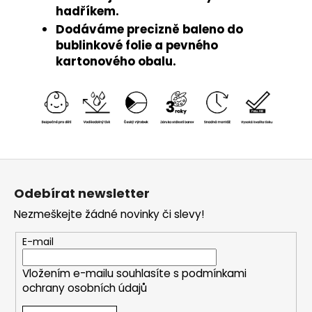
hadříkem.
Dodáváme precizně baleno do
bublinkové folie a pevného
kartonového obalu.
Z
á
Odebírat newsletter
p
Nezmeškejte žádné novinky či slevy!
a
t
E-mail
í
Vložením e-mailu souhlasíte s
podmínkami
ochrany osobních údajů