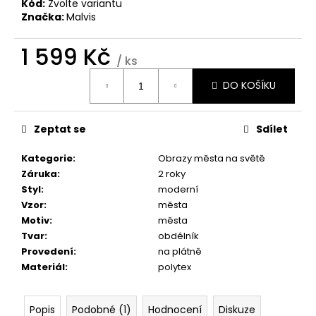
č
Kód:
Zvolte variantu
u
Značka:
Malvis
j
e
1 599 Kč
/ ks
m
Měrná
e
DO KOŠÍKU
cena:
OBRAZ
Zeptat se
Sdílet
INDUSTRIÁLNÍ
MOTIV
II
Kategorie
:
Obrazy města na světě
Záruka
:
2 roky
1
599
Styl
:
moderní
Kč
Vzor
:
města
Motiv
:
města
Tvar
:
obdélník
Provedení
:
na plátně
Materiál
:
polytex
Popis
Podobné (1)
Hodnocení
Diskuze