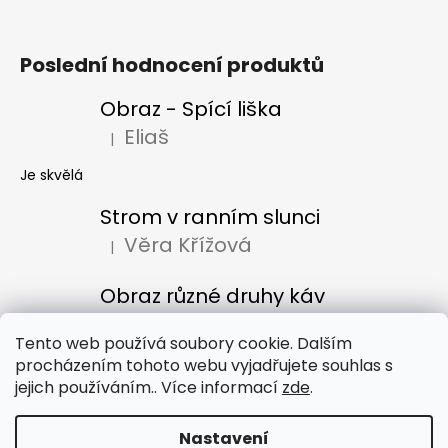
Poslední hodnocení produktů
Obraz - Spící liška
Eliaš
|
Hodnocení produktu je 5 z 5 hvězdiček.
Je skvělá
Strom v ranním slunci
Věra Křížová
|
Hodnocení produktu je 5 z 5 hvězdiček.
Obraz různé druhy káv
Denisa Bacúrová
|
Hodnocení produktu je 5 z 5 hvězdiček.
Tento web používá soubory cookie. Dalším
procházením tohoto webu vyjadřujete souhlas s
jejich používáním.. Více informací
zde
.
Obchodní podmínky
Nastavení