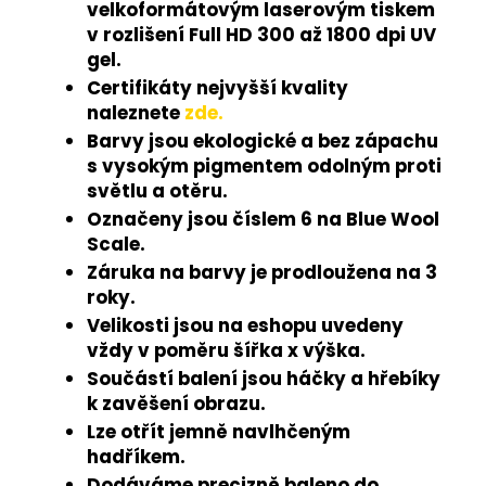
velkoformátovým laserovým tiskem
v rozlišení Full HD 300 až 1800 dpi UV
gel.
Certifikáty nejvyšší kvality
naleznete
zde.
Barvy jsou ekologické a bez zápachu
s vysokým pigmentem odolným proti
světlu a otěru.
Označeny jsou číslem 6 na Blue Wool
Scale.
Záruka na barvy je prodloužena na 3
roky.
Velikosti jsou na eshopu uvedeny
vždy v poměru šířka x výška.
Součástí balení jsou háčky a hřebíky
k zavěšení obrazu.
Lze otřít jemně navlhčeným
hadříkem.
Dodáváme precizně baleno do