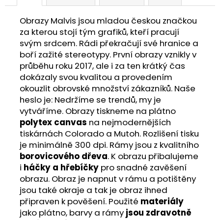
Obrazy Malvis jsou mladou českou značkou
za kterou stojí tým grafiků, kteří pracují
svým srdcem. Rádi překračují své hranice a
boří zažité stereotypy. První obrazy vznikly v
průběhu roku 2017, ale i za ten krátký čas
dokázaly svou kvalitou a provedením
okouzlit obrovské množství zákazníků. Naše
heslo je: Nedržíme se trendů, my je
vytváříme. Obrazy tiskneme na plátno
polytex canvas
na nejmodernějších
tiskárnách Colorado a Mutoh. Rozlišení tisku
je minimálně 300 dpi. Rámy jsou z kvalitního
borovicového dřeva
. K obrazu přibalujeme
i
háčky a hřebíčky
pro snadné zavěšení
obrazu. Obraz je napnut v rámu a potištěny
jsou také okraje a tak je obraz ihned
připraven k pověšení. Použité
materiály
jako plátno, barvy a rámy
jsou zdravotně