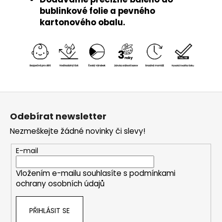
bublinkové folie a pevného
kartonového obalu.
Z
á
Odebírat newsletter
p
Nezmeškejte žádné novinky či slevy!
a
t
E-mail
í
Vložením e-mailu souhlasíte s
podmínkami
ochrany osobních údajů
PŘIHLÁSIT SE