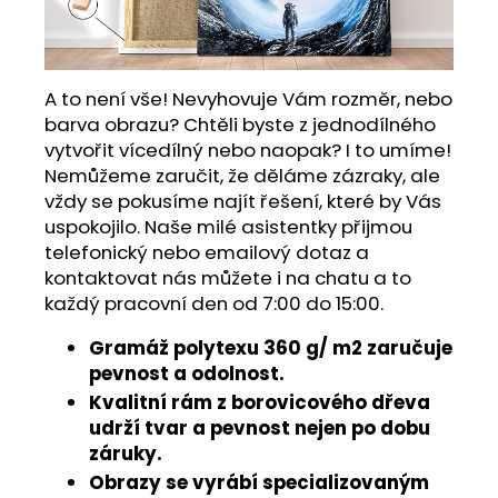
A to není vše! Nevyhovuje Vám rozměr, nebo
barva obrazu? Chtěli byste z jednodílného
vytvořit vícedílný nebo naopak? I to umíme!
Nemůžeme zaručit, že děláme zázraky, ale
vždy se pokusíme najít řešení, které by Vás
uspokojilo. Naše milé asistentky přijmou
telefonický nebo emailový dotaz a
kontaktovat nás můžete i na chatu a to
každý pracovní den od 7:00 do 15:00.
Gramáž polytexu 360 g/ m2 zaručuje
pevnost a odolnost.
Kvalitní rám z borovicového dřeva
udrží tvar a pevnost nejen po dobu
záruky.
Obrazy se vyrábí specializovaným