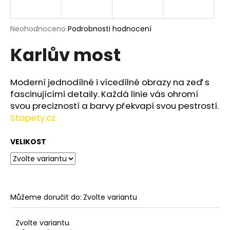
a
j
Průměrné
Neohodnoceno
Podrobnosti hodnocení
í
hodnocení
Karlův most
produktu
t
je
?
0,0
z
Moderní jednodílné i vícedílné obrazy na zeď s
5
fascinujícími detaily. Každá linie vás ohromí
hvězdiček.
svou precizností a barvy překvapí svou pestrostí.
Stapety.cz
HLEDAT
VELIKOST
D
o
p
o
Můžeme doručit do:
Zvolte variantu
r
u
Zvolte variantu