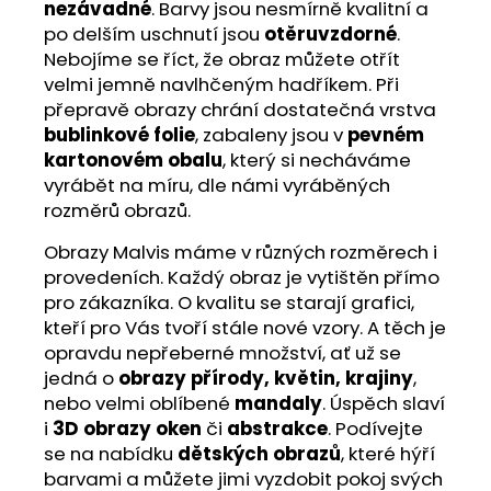
nezávadné
. Barvy jsou nesmírně kvalitní a
po delším uschnutí jsou
otěruvzdorné
.
Nebojíme se říct, že obraz můžete otřít
velmi jemně navlhčeným hadříkem. Při
přepravě obrazy chrání dostatečná vrstva
bublinkové folie
, zabaleny jsou v
pevném
kartonovém obalu
, který si necháváme
vyrábět na míru, dle námi vyráběných
rozměrů obrazů.
Obrazy Malvis máme v různých rozměrech i
provedeních. Každý obraz je vytištěn přímo
pro zákazníka. O kvalitu se starají grafici,
kteří pro Vás tvoří stále nové vzory. A těch je
opravdu nepřeberné množství, ať už se
jedná o
obrazy přírody, květin, krajiny
,
nebo velmi oblíbené
mandaly
. Úspěch slaví
i
3D obrazy oken
či
abstrakce
. Podívejte
se na nabídku
dětských obrazů
, které hýří
barvami a můžete jimi vyzdobit pokoj svých