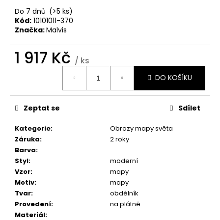
č
u
Do 7 dnů
(>5 ks)
Kód:
10101011-370
j
Značka:
Malvis
e
m
1 917 Kč
e
/ ks
Měrná
DO KOŠÍKU
cena:
OBRAZ
INDUSTRIÁLNÍ
MOTIV
Zeptat se
Sdílet
II
1
Kategorie
:
Obrazy mapy světa
599
Kč
Záruka
:
2 roky
Barva
:
Styl
:
moderní
Vzor
:
mapy
Motiv
:
mapy
Tvar
:
obdélník
Provedení
:
na plátně
Materiál
: