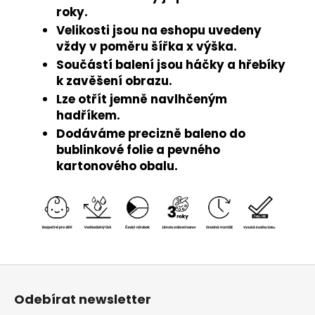
roky.
Velikosti jsou na eshopu uvedeny
vždy v poměru šířka x výška.
Součástí balení jsou háčky a hřebíky
k zavěšení obrazu.
Lze otřít jemně navlhčeným
hadříkem.
Dodáváme precizně baleno do
bublinkové folie a pevného
kartonového obalu.
Z
á
Odebírat newsletter
p