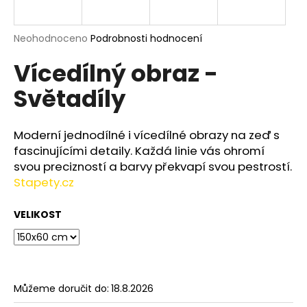
a
j
Průměrné
Neohodnoceno
Podrobnosti hodnocení
í
hodnocení
Vícedílný obraz -
produktu
t
je
?
Světadíly
0,0
z
5
hvězdiček.
Moderní jednodílné i vícedílné obrazy na zeď s
fascinujícími detaily. Každá linie vás ohromí
HLEDAT
svou precizností a barvy překvapí svou pestrostí.
Stapety.cz
VELIKOST
D
o
p
o
r
Můžeme doručit do:
18.8.2026
u