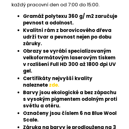
každý pracovní den od 7:00 do 15:00.
Gramáž polytexu 360 g/ m2 zaručuje
pevnost a odolnost.
Kvalitní rám z borovicového dřeva
udrží tvar a pevnost nejen po dobu
záruky.
Obrazy se vyrábí specializovaným
velkoformátovým laserovým tiskem
v rozlišení Full HD 300 až 1800 dpi UV
gel.
Certifikáty nejvyšší kvality
naleznete
zde.
Barvy jsou ekologické a bez zápachu
s vysokým pigmentem odolným proti
světlu a otěru.
Označeny jsou číslem 6 na Blue Wool
Scale.
Záruka na barvy je prodloužena na 3