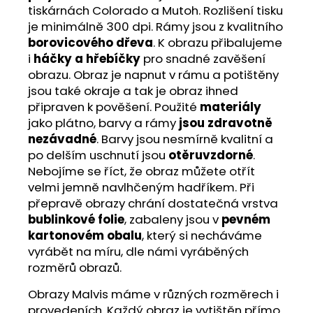
tiskárnách Colorado a Mutoh. Rozlišení tisku
je minimálně 300 dpi. Rámy jsou z kvalitního
borovicového dřeva
. K obrazu přibalujeme
i
háčky a hřebíčky
pro snadné zavěšení
obrazu. Obraz je napnut v rámu a potištěny
jsou také okraje a tak je obraz ihned
připraven k pověšení. Použité
materiály
jako plátno, barvy a rámy
jsou zdravotně
nezávadné
. Barvy jsou nesmírně kvalitní a
po delším uschnutí jsou
otěruvzdorné
.
Nebojíme se říct, že obraz můžete otřít
velmi jemně navlhčeným hadříkem. Při
přepravě obrazy chrání dostatečná vrstva
bublinkové folie
, zabaleny jsou v
pevném
kartonovém obalu
, který si necháváme
vyrábět na míru, dle námi vyráběných
rozměrů obrazů.
Obrazy Malvis máme v různých rozměrech i
provedeních. Každý obraz je vytištěn přímo