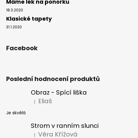
Máme lék na ponorku
18.3.2020
Klasické tapety
31.1.2020
Facebook
Poslední hodnocení produktů
Obraz - Spící liška
Eliaš
|
Hodnocení produktu je 5 z 5 hvězdiček.
Je skvělá
Strom v ranním slunci
Věra Křížová
|
Hodnocení produktu je 5 z 5 hvězdiček.