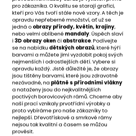
pro zákazníka. O kvalitu se starají grafici,
kteří pro Vás tvoří stále nové vzory. A těch je
opravdu nepřeberné množství, ať už se
jedná o
obrazy přírody, květin, krajiny
,
nebo velmi oblíbené
mandaly
. Úspěch slaví
i
3D obrazy oken
či
abstrakce
. Podívejte
se na nabídku
dětských obrazů
, které hýří
barvami a můžete jimi vyzdobit pokoj svých
nejmenších i odrostlejších dětí. Vybere si
opravdu každý. Jistě důležité je, že obrazy
jsou tištěny barvami, které jsou zdravotně
nezávadné, na
plátně s přírodními vlákny
a nataženy jsou do nejkvalitnějších
poctivých borovicových rámů. Chceme aby
naší prací vznikaly prvotřídní výrobky a
proto vybíráme pro naše zákazníky to
nejlepší. Dřevotřískové a smrkové rámy
nejsou tak kvalitní a časem se můžou
prověsit.