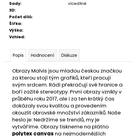
Sady
:
vícedílné
3D
:
Počet dílů
:
Šířka
:
Výška
:
Vzhled
:
Popis
Hodnocení
Diskuze
Obrazy Malvis jsou mladou českou značkou
za kterou stojí tým grafiků, kteří pracují
svým srdcem. Rádi překračují své hranice a
boří zažité stereotypy. První obrazy vznikly v
průběhu roku 2017, ale i za ten krátký čas
dokázaly svou kvalitou a provedením
okouzlit obrovské množství zákazníků. Naše
heslo je: Nedržíme se trendů, my je
vytváříme. Obrazy tiskneme na plátno
polytex canvas
na nejmodernějších