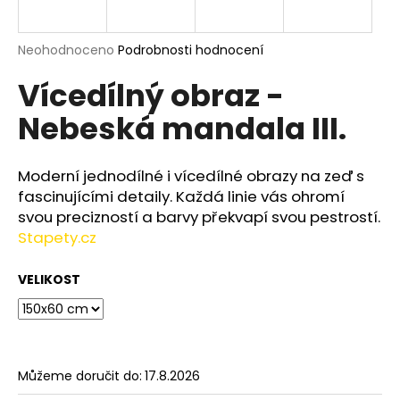
a
j
Průměrné
Neohodnoceno
Podrobnosti hodnocení
í
hodnocení
Vícedílný obraz -
produktu
t
je
?
Nebeská mandala III.
0,0
z
5
hvězdiček.
Moderní jednodílné i vícedílné obrazy na zeď s
fascinujícími detaily. Každá linie vás ohromí
HLEDAT
svou precizností a barvy překvapí svou pestrostí.
Stapety.cz
VELIKOST
D
o
p
o
r
Můžeme doručit do:
17.8.2026
u