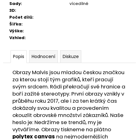
Sady
:
vícedílné
3D
:
Počet dílů
:
Šířka
:
Výška
:
Vzhled
:
Popis
Hodnocení
Diskuze
Obrazy Malvis jsou mladou českou značkou
za kterou stojí tým grafiků, kteří pracují
svým srdcem. Rádi překračují své hranice a
boří zažité stereotypy. První obrazy vznikly v
průběhu roku 2017, ale i za ten krátký čas
dokázaly svou kvalitou a provedením
okouzlit obrovské množství zákazníků. Naše
heslo je: Nedržíme se trendů, my je
vytváříme. Obrazy tiskneme na plátno
polytex canvas
na nejmodernějších