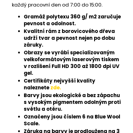
každý pracovní den od 7:00 do 15:00.
Gramáž polytexu 360 g/ m2 zaručuje
pevnost a odolnost.
Kvalitní rám z borovicového dřeva
udrží tvar a pevnost nejen po dobu
záruky.
Obrazy se vyrábí specializovaným
velkoformátovým laserovým tiskem
v rozlišení Full HD 300 až 1800 dpi UV
gel.
Certifikáty nejvyšší kvality
naleznete
zde.
Barvy jsou ekologické a bez zápachu
s vysokým pigmentem odolným proti
světlu a otěru.
Označeny jsou číslem 6 na Blue Wool
Scale.
Záruka na barvy je prodloužena na 3