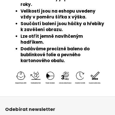
roky.
Velikosti jsou na eshopu uvedeny
vždy v poměru šířka x výška.
Součástí balení jsou háčky a hřebíky
k zavěšení obrazu.
Lze otřít jemně navlhčeným
hadříkem.
Dodáváme precizně baleno do
bublinkové folie a pevného
kartonového obalu.
Z
á
Odebírat newsletter
p