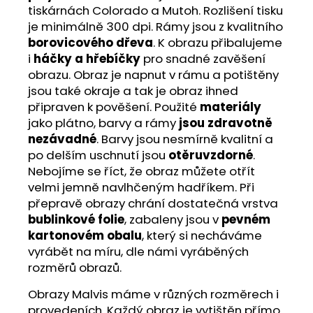
tiskárnách Colorado a Mutoh. Rozlišení tisku
je minimálně 300 dpi. Rámy jsou z kvalitního
borovicového dřeva
. K obrazu přibalujeme
i
háčky a hřebíčky
pro snadné zavěšení
obrazu. Obraz je napnut v rámu a potištěny
jsou také okraje a tak je obraz ihned
připraven k pověšení. Použité
materiály
jako plátno, barvy a rámy
jsou zdravotně
nezávadné
. Barvy jsou nesmírně kvalitní a
po delším uschnutí jsou
otěruvzdorné
.
Nebojíme se říct, že obraz můžete otřít
velmi jemně navlhčeným hadříkem. Při
přepravě obrazy chrání dostatečná vrstva
bublinkové folie
, zabaleny jsou v
pevném
kartonovém obalu
, který si necháváme
vyrábět na míru, dle námi vyráběných
rozměrů obrazů.
Obrazy Malvis máme v různých rozměrech i
provedeních. Každý obraz je vytištěn přímo