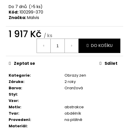
č
u
Do 7 dnů
(>5 ks)
Kód:
100299-370
j
Značka:
Malvis
e
m
1 917 Kč
e
/ ks
Měrná
DO KOŠÍKU
cena:
OBRAZ
OKNO
DO
Zeptat se
Sdílet
RÁJE
PŘÍRODY
Kategorie
:
Obrazy zen
1
599
Záruka
:
2 roky
Kč
Barva
:
Oranžová
Styl
:
Vzor
:
Motiv
:
abstrakce
Tvar
:
obdélník
Provedení
:
na plátně
Materiál
: