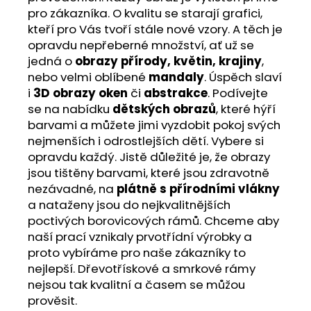
pro zákazníka. O kvalitu se starají grafici,
kteří pro Vás tvoří stále nové vzory. A těch je
opravdu nepřeberné množství, ať už se
jedná o
obrazy přírody, květin, krajiny
,
nebo velmi oblíbené
mandaly
. Úspěch slaví
i
3D obrazy oken
či
abstrakce
. Podívejte
se na nabídku
dětských obrazů
, které hýří
barvami a můžete jimi vyzdobit pokoj svých
nejmenších i odrostlejších dětí. Vybere si
opravdu každý. Jistě důležité je, že obrazy
jsou tištěny barvami, které jsou zdravotně
nezávadné, na
plátně s přírodními vlákny
a nataženy jsou do nejkvalitnějších
poctivých borovicových rámů. Chceme aby
naší prací vznikaly prvotřídní výrobky a
proto vybíráme pro naše zákazníky to
nejlepší. Dřevotřískové a smrkové rámy
nejsou tak kvalitní a časem se můžou
prověsit.