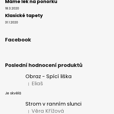
Máme lék na ponorku
18.3.2020
Klasické tapety
31.1.2020
Facebook
Poslední hodnocení produktů
Obraz - Spící liška
Eliaš
|
Hodnocení produktu je 5 z 5 hvězdiček.
Je skvělá
Strom v ranním slunci
Věra Křížová
|
Hodnocení produktu je 5 z 5 hvězdiček.