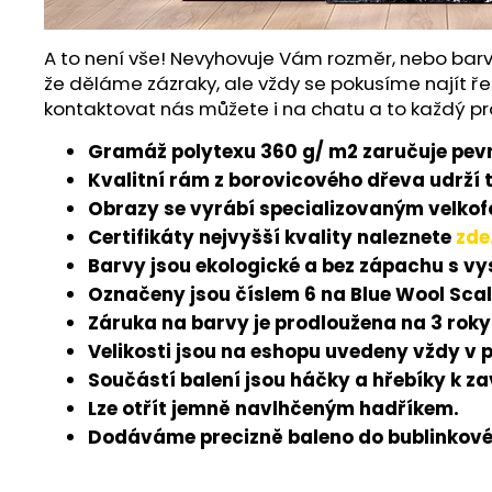
A to není vše! Nevyhovuje Vám rozměr, nebo barv
že děláme zázraky, ale vždy se pokusíme najít ře
kontaktovat nás můžete i na chatu a to každý pr
Gramáž polytexu 360 g/ m2 zaručuje pevn
Kvalitní rám z borovicového dřeva udrží 
Obrazy se vyrábí specializovaným velkofo
Certifikáty nejvyšší kvality naleznete
zde
Barvy jsou ekologické a bez zápachu s v
Označeny jsou číslem 6 na Blue Wool Scal
Záruka na barvy je prodloužena na 3 roky
Velikosti jsou na eshopu uvedeny vždy v 
Součástí balení jsou háčky a hřebíky k z
Lze otřít jemně navlhčeným hadříkem.
Dodáváme precizně baleno do bublinkové 