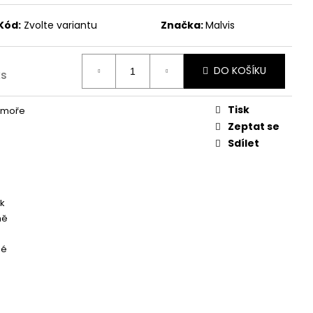
Kód:
Zvolte variantu
Značka:
Malvis
DO KOŠÍKU
ks
Tisk
 moře
Zeptat se
Sdílet
k
ně
né