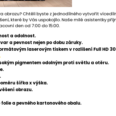
a obrazu? Chtěli byste z jednodílného vytvořit víced
šení, které by Vás uspokojilo. Naše milé asistentky př
acovní den od 7:00 do 15:00.
ost a odolnost.
tvar a pevnost nejen po dobu záruky.
rmátovým laserovým tiskem v rozlišení Full HD 300
.
ysokým pigmentem odolným proti světlu a otěru.
e.
.
poměru šířka x výška.
avěšení obrazu.
folie a pevného kartonového obalu.