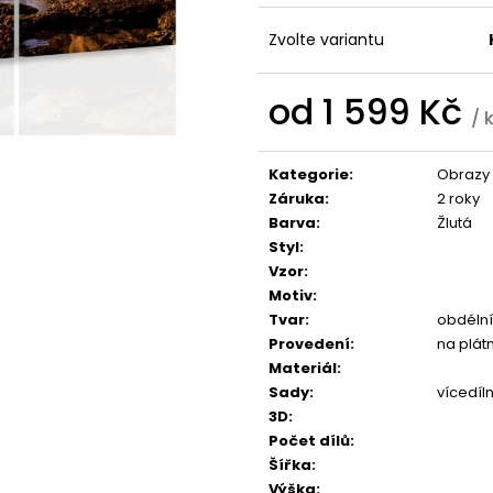
1 599 Kč
1 599 Kč
Zvolte variantu
od
1 599 Kč
/ 
Měrná
cena:
Kategorie
:
Obrazy
Záruka
:
2 roky
Barva
:
Žlutá
Styl
:
Vzor
:
Motiv
:
Tvar
:
obdélní
Provedení
:
na plát
Materiál
:
Sady
:
vícedíl
3D
:
Počet dílů
:
Šířka
:
Výška
: