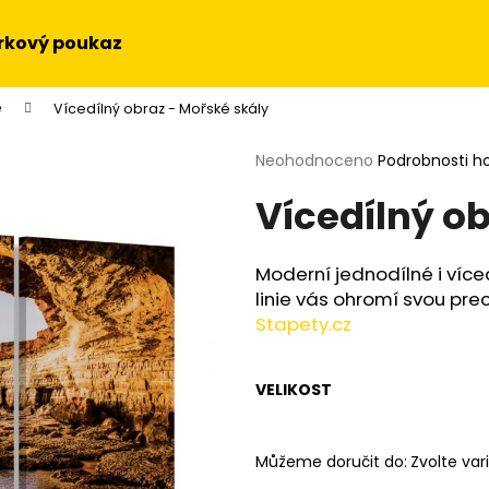
rkový poukaz
e
Vícedílný obraz - Mořské skály
Co potřebujete najít?
Průměrné
Neohodnoceno
Podrobnosti h
hodnocení
Vícedílný o
produktu
HLEDAT
je
0,0
z
Moderní jednodílné i více
5
Doporučujeme
linie vás ohromí svou prec
hvězdiček.
Stapety.cz
VELIKOST
Můžeme doručit do:
Zvolte var
OBRAZ NA STĚNU - SLUNEČNICE
OBRAZ - HUDEBN