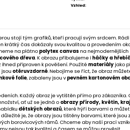
Vzhled
:
u stojí tým grafiků, kteří pracují svým srdcem. Rádi 
a ten krátký čas dokázaly svou kvalitou a provedením ok
skneme na plátno
polytex canvas
na nejmodernějších t
icového dřeva
. K obrazu přibalujeme i
háčky a hřebí
z ihned připraven k pověšení. Použité
materiály
jako p
í jsou
otěruvzdorné
. Nebojíme se říct, že obraz může
nkové folie
, zabaleny jsou v
pevném kartonovém oba
ích. Každý obraz je vytištěn přímo pro zákazníka. O kv
nožství, ať už se jedná o
obrazy přírody, květin, kra
 nabídku
dětských obrazů
, které hýří barvami a můžet
ě důležité je, že obrazy jsou tištěny barvami, které js
ivých borovicových rámů. Chceme aby naší prací vznik
ámy nejsou tak kvalitní a časem se můžou prověsit.