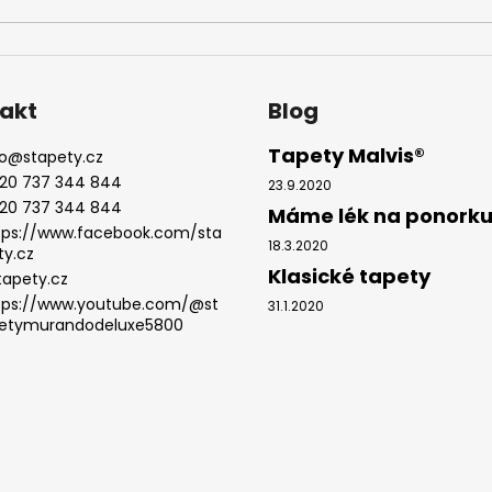
akt
Blog
Tapety Malvis®
o
@
stapety.cz
20 737 344 844
23.9.2020
20 737 344 844
Máme lék na ponork
tps://www.facebook.com/sta
18.3.2020
ty.cz
Klasické tapety
tapety.cz
tps://www.youtube.com/@st
31.1.2020
etymurandodeluxe5800