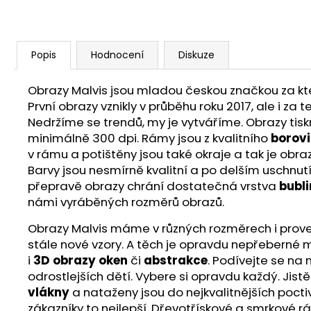
Popis
Hodnocení
Diskuze
Obrazy Malvis jsou mladou českou značkou za ktero
První obrazy vznikly v průběhu roku 2017, ale i z
Nedržíme se trendů, my je vytváříme. Obrazy ti
minimálně 300 dpi. Rámy jsou z kvalitního
borov
v rámu a potištěny jsou také okraje a tak je obra
Barvy jsou nesmírně kvalitní a po delším uschnut
přepravě obrazy chrání dostatečná vrstva
bubli
námi vyráběných rozměrů obrazů.
Obrazy Malvis máme v různých rozměrech i proveden
stále nové vzory. A těch je opravdu nepřeberné m
i
3D obrazy oken
či
abstrakce
. Podívejte se na
odrostlejších dětí. Vybere si opravdu každý. Jist
vlákny
a nataženy jsou do nejkvalitnějších poct
zákazníky to nejlepší. Dřevotřískové a smrkové r