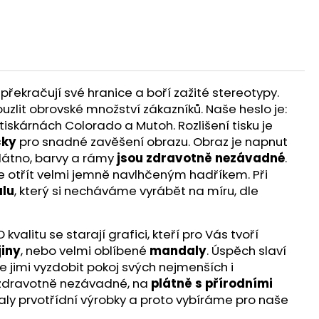
překračují své hranice a boří zažité stereotypy.
ouzlit obrovské množství zákazníků. Naše heslo je:
iskárnách Colorado a Mutoh. Rozlišení tisku je
čky
pro snadné zavěšení obrazu. Obraz je napnut
látno, barvy a rámy
jsou zdravotně nezávadné
.
te otřít velmi jemně navlhčeným hadříkem. Při
lu
, který si necháváme vyrábět na míru, dle
alitu se starají grafici, kteří pro Vás tvoří
jiny
, nebo velmi oblíbené
mandaly
. Úspěch slaví
e jimi vyzdobit pokoj svých nejmenších i
ou zdravotně nezávadné, na
plátně s přírodními
aly prvotřídní výrobky a proto vybíráme pro naše