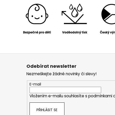
Z
á
Odebírat newsletter
p
Nezmeškejte žádné novinky či slevy!
a
t
E-mail
í
Vložením e-mailu souhlasíte s
podmínkami o
PŘIHLÁSIT SE