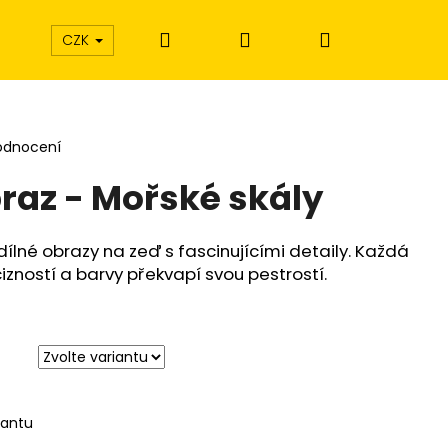
Hledat
Přihlášení
Nákupní
CZK
košík
odnocení
braz - Mořské skály
dílné obrazy na zeď s fascinujícími detaily. Každá
izností a barvy překvapí svou pestrostí.
iantu
Í EXTÁZE