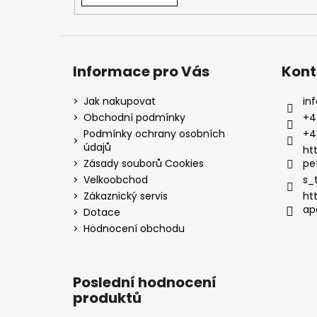
Informace pro Vás
Kont
Jak nakupovat
inf
Obchodní podmínky
+4
Podmínky ochrany osobních
+4
údajů
ht
Zásady souborů Cookies
pe
Velkoobchod
s_
Zákaznický servis
ht
ap
Dotace
Hodnocení obchodu
Poslední hodnocení
produktů