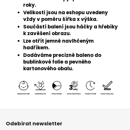
roky.
Velikosti jsou na eshopu uvedeny
vždy v poměru šířka x výška.
Součástí balení jsou háčky a hřebíky
k zavěšení obrazu.
Lze otřít jemně navlhčeným
hadříkem.
Dodáváme precizně baleno do
bublinkové folie a pevného
kartonového obalu.
Z
á
Odebírat newsletter
p