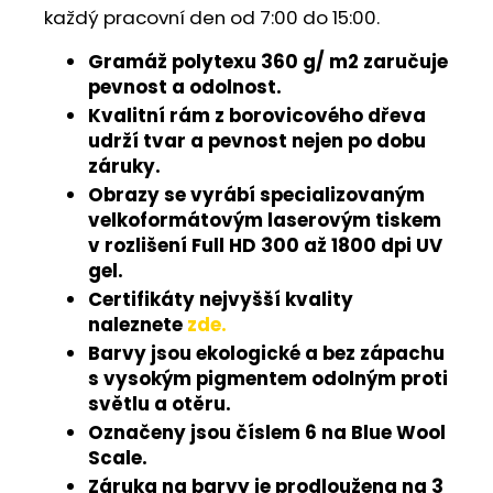
každý pracovní den od 7:00 do 15:00.
Gramáž polytexu 360 g/ m2 zaručuje
pevnost a odolnost.
Kvalitní rám z borovicového dřeva
udrží tvar a pevnost nejen po dobu
záruky.
Obrazy se vyrábí specializovaným
velkoformátovým laserovým tiskem
v rozlišení Full HD 300 až 1800 dpi UV
gel.
Certifikáty nejvyšší kvality
naleznete
zde.
Barvy jsou ekologické a bez zápachu
s vysokým pigmentem odolným proti
světlu a otěru.
Označeny jsou číslem 6 na Blue Wool
Scale.
Záruka na barvy je prodloužena na 3