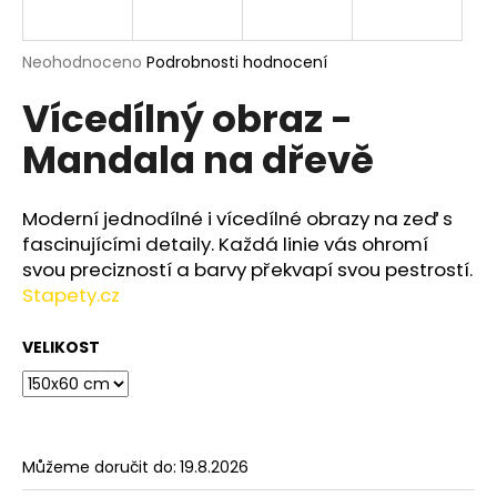
a
j
Průměrné
Neohodnoceno
Podrobnosti hodnocení
í
hodnocení
Vícedílný obraz -
produktu
t
je
?
Mandala na dřevě
0,0
z
5
hvězdiček.
Moderní jednodílné i vícedílné obrazy na zeď s
fascinujícími detaily. Každá linie vás ohromí
HLEDAT
svou precizností a barvy překvapí svou pestrostí.
Stapety.cz
VELIKOST
D
o
p
o
r
Můžeme doručit do:
19.8.2026
u