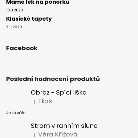
Máme lék na ponorku
18.3.2020
Klasické tapety
31.1.2020
Facebook
Poslední hodnocení produktů
Obraz - Spící liška
Eliaš
|
Hodnocení produktu je 5 z 5 hvězdiček.
Je skvělá
Strom v ranním slunci
Věra Křížová
|
Hodnocení produktu je 5 z 5 hvězdiček.