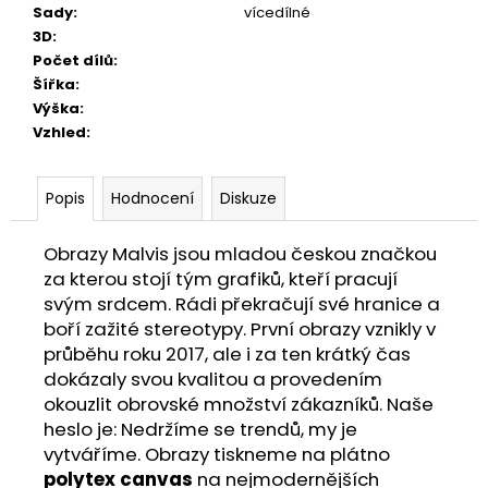
Sady
:
vícedílné
3D
:
Počet dílů
:
Šířka
:
Výška
:
Vzhled
:
Popis
Hodnocení
Diskuze
Obrazy Malvis jsou mladou českou značkou
za kterou stojí tým grafiků, kteří pracují
svým srdcem. Rádi překračují své hranice a
boří zažité stereotypy. První obrazy vznikly v
průběhu roku 2017, ale i za ten krátký čas
dokázaly svou kvalitou a provedením
okouzlit obrovské množství zákazníků. Naše
heslo je: Nedržíme se trendů, my je
vytváříme. Obrazy tiskneme na plátno
polytex canvas
na nejmodernějších