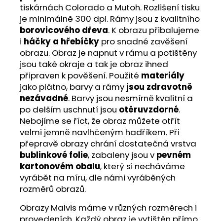
tiskárnách Colorado a Mutoh. Rozlišení tisku
je minimálně 300 dpi. Rámy jsou z kvalitního
borovicového dřeva
. K obrazu přibalujeme
i
háčky a hřebíčky
pro snadné zavěšení
obrazu. Obraz je napnut v rámu a potištěny
jsou také okraje a tak je obraz ihned
připraven k pověšení. Použité
materiály
jako plátno, barvy a rámy
jsou zdravotně
nezávadné
. Barvy jsou nesmírně kvalitní a
po delším uschnutí jsou
otěruvzdorné
.
Nebojíme se říct, že obraz můžete otřít
velmi jemně navlhčeným hadříkem. Při
přepravě obrazy chrání dostatečná vrstva
bublinkové folie
, zabaleny jsou v
pevném
kartonovém obalu
, který si necháváme
vyrábět na míru, dle námi vyráběných
rozměrů obrazů.
Obrazy Malvis máme v různých rozměrech i
provedeních. Každý obraz je vytištěn přímo