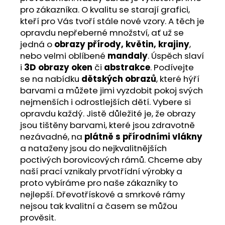
pro zákazníka. O kvalitu se starají grafici,
kteří pro Vás tvoří stále nové vzory. A těch je
opravdu nepřeberné množství, ať už se
jedná o
obrazy přírody, květin, krajiny
,
nebo velmi oblíbené
mandaly
. Úspěch slaví
i
3D obrazy oken
či
abstrakce
. Podívejte
se na nabídku
dětských obrazů
, které hýří
barvami a můžete jimi vyzdobit pokoj svých
nejmenších i odrostlejších dětí. Vybere si
opravdu každý. Jistě důležité je, že obrazy
jsou tištěny barvami, které jsou zdravotně
nezávadné, na
plátně s přírodními vlákny
a nataženy jsou do nejkvalitnějších
poctivých borovicových rámů. Chceme aby
naší prací vznikaly prvotřídní výrobky a
proto vybíráme pro naše zákazníky to
nejlepší. Dřevotřískové a smrkové rámy
nejsou tak kvalitní a časem se můžou
prověsit.