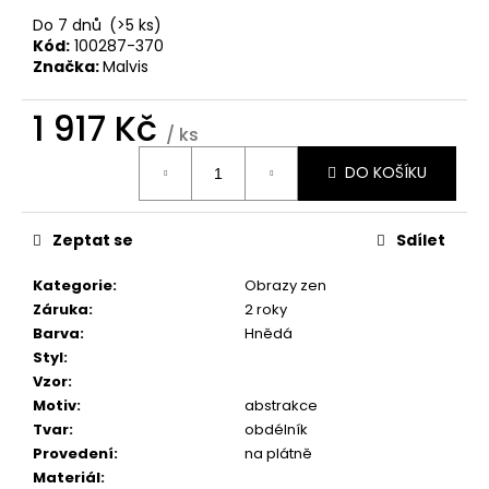
č
u
Do 7 dnů
(>5 ks)
Kód:
100287-370
j
Značka:
Malvis
e
m
1 917 Kč
e
/ ks
Měrná
DO KOŠÍKU
cena:
OBRAZ
-
HUDEBNÍ
Zeptat se
Sdílet
EXTÁZE
1
Kategorie
:
Obrazy zen
599
Kč
Záruka
:
2 roky
Barva
:
Hnědá
Styl
:
Vzor
:
Motiv
:
abstrakce
Tvar
:
obdélník
Provedení
:
na plátně
Materiál
: