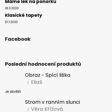
Máme lék na ponorku
18.3.2020
Klasické tapety
31.1.2020
Facebook
Poslední hodnocení produktů
Obraz - Spící liška
Eliaš
|
Hodnocení produktu je 5 z 5 hvězdiček.
Je skvělá
Strom v ranním slunci
Věra Křížová
|
Hodnocení produktu je 5 z 5 hvězdiček.