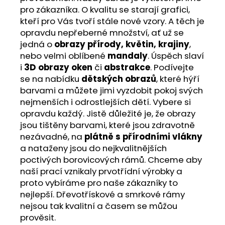
pro zákazníka. O kvalitu se starají grafici,
kteří pro Vás tvoří stále nové vzory. A těch je
opravdu nepřeberné množství, ať už se
jedná o
obrazy přírody, květin, krajiny
,
nebo velmi oblíbené
mandaly
. Úspěch slaví
i
3D obrazy oken
či
abstrakce
. Podívejte
se na nabídku
dětských obrazů
, které hýří
barvami a můžete jimi vyzdobit pokoj svých
nejmenších i odrostlejších dětí. Vybere si
opravdu každý. Jistě důležité je, že obrazy
jsou tištěny barvami, které jsou zdravotně
nezávadné, na
plátně s přírodními vlákny
a nataženy jsou do nejkvalitnějších
poctivých borovicových rámů. Chceme aby
naší prací vznikaly prvotřídní výrobky a
proto vybíráme pro naše zákazníky to
nejlepší. Dřevotřískové a smrkové rámy
nejsou tak kvalitní a časem se můžou
prověsit.