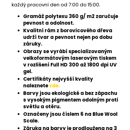
každý pracovní den od 7:00 do 15:00.
Gramáž polytexu 360 g/ m2 zaručuje
pevnost a odolnost.
Kvalitní rám z borovicového dřeva
udrží tvar a pevnost nejen po dobu
záruky.
Obrazy se vyrábí specializovaným
velkoformátovým laserovým tiskem
v rozlišení Full HD 300 až 1800 dpi UV
gel.
Certifikáty nejvyšší kvality
naleznete
zde.
Barvy jsou ekologické a bez zápachu
s vysokým pigmentem odolným proti
světlu a otěru.
Označeny jsou číslem 6 na Blue Wool
Scale.
Záruka na barvy je prodloužena na 3