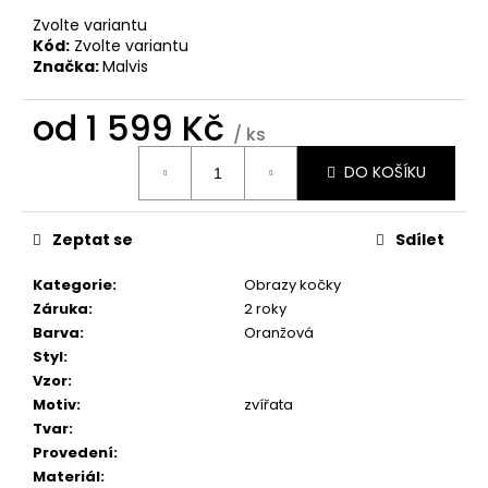
č
u
Zvolte variantu
Kód:
Zvolte variantu
j
Značka:
Malvis
e
m
od
1 599 Kč
e
/ ks
Měrná
DO KOŠÍKU
cena:
BROOKLYN
BRIDGE
MANHATTAN
Zeptat se
Sdílet
1
598
Kategorie
:
Obrazy kočky
Kč
Záruka
:
2 roky
Barva
:
Oranžová
Styl
:
Vzor
:
Motiv
:
zvířata
Tvar
:
Provedení
:
Materiál
: