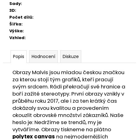
Sady
:
3D
:
Počet dílů
:
Šířka
:
Výška
:
Vzhled
:
Popis
Hodnocení
Diskuze
Obrazy Malvis jsou mladou českou značkou
za kterou stojí tým grafiků, kteří pracují
svým srdcem. Rádi překračují své hranice a
boří zažité stereotypy. První obrazy vznikly v
průběhu roku 2017, ale i za ten krátký čas
dokázaly svou kvalitou a provedením
okouzlit obrovské množství zákazníků. Naše
heslo je: Nedržíme se trendů, my je
vytváříme. Obrazy tiskneme na plátno
polytex canvas
na nejmodernějších