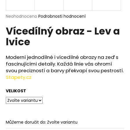
a
j
Průměrné
Neohodnoceno
Podrobnosti hodnocení
í
hodnocení
Vícedílný obraz - Lev a
produktu
t
je
?
lvice
0,0
z
5
hvězdiček.
Moderní jednodílné i vícedílné obrazy na zeď s
fascinujícími detaily. Každá linie vás ohromí
HLEDAT
svou precizností a barvy překvapí svou pestrostí.
Stapety.cz
VELIKOST
D
o
p
o
r
Můžeme doručit do:
Zvolte variantu
u