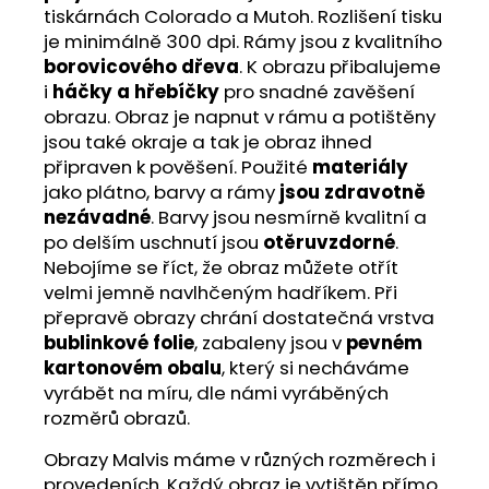
tiskárnách Colorado a Mutoh. Rozlišení tisku
je minimálně 300 dpi. Rámy jsou z kvalitního
borovicového dřeva
. K obrazu přibalujeme
i
háčky a hřebíčky
pro snadné zavěšení
obrazu. Obraz je napnut v rámu a potištěny
jsou také okraje a tak je obraz ihned
připraven k pověšení. Použité
materiály
jako plátno, barvy a rámy
jsou zdravotně
nezávadné
. Barvy jsou nesmírně kvalitní a
po delším uschnutí jsou
otěruvzdorné
.
Nebojíme se říct, že obraz můžete otřít
velmi jemně navlhčeným hadříkem. Při
přepravě obrazy chrání dostatečná vrstva
bublinkové folie
, zabaleny jsou v
pevném
kartonovém obalu
, který si necháváme
vyrábět na míru, dle námi vyráběných
rozměrů obrazů.
Obrazy Malvis máme v různých rozměrech i
provedeních. Každý obraz je vytištěn přímo