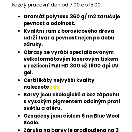
každý pracovní den od 7:00 do 15:00.
Gramáž polytexu 360 g/ m2 zaručuje
pevnost a odolnost.
Kvalitní rám z borovicového dřeva
udrží tvar a pevnost nejen po dobu
záruky.
Obrazy se vyrábí specializovaným
velkoformátovým laserovým tiskem
v rozlišení Full HD 300 až 1800 dpi UV
gel.
Certifikáty nejvyšší kvality
naleznete
zde.
Barvy jsou ekologické a bez zápachu
s vysokým pigmentem odolným proti
světlu a otěru.
Označeny jsou číslem 6 na Blue Wool
Scale.
Záruka na barvy je prodloužena na 3