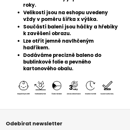
roky.
Velikosti jsou na eshopu uvedeny
vždy v poměru šířka x výška.
Součástí balení jsou háčky a hřebíky
k zavěšení obrazu.
Lze otřít jemně navlhčeným
hadříkem.
Dodáváme precizně baleno do
bublinkové folie a pevného
kartonového obalu.
Z
á
Odebírat newsletter
p