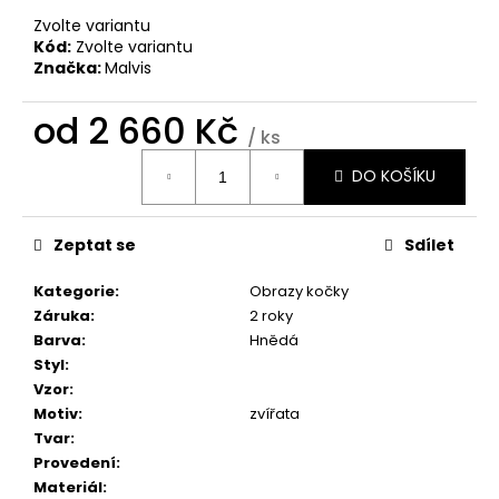
č
u
Zvolte variantu
Kód:
Zvolte variantu
j
Značka:
Malvis
e
m
od
2 660 Kč
e
/ ks
Měrná
DO KOŠÍKU
cena:
BROOKLYN
BRIDGE
MANHATTAN
Zeptat se
Sdílet
1
598
Kategorie
:
Obrazy kočky
Kč
Záruka
:
2 roky
Barva
:
Hnědá
Styl
:
Vzor
:
Motiv
:
zvířata
Tvar
:
Provedení
:
Materiál
: