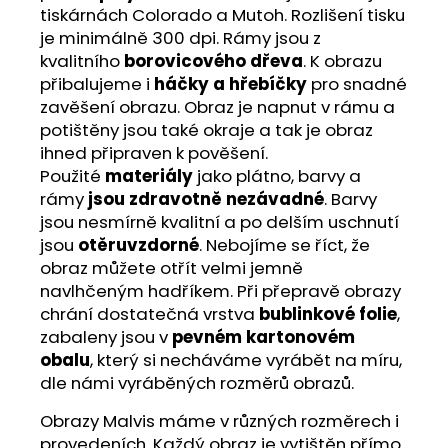
tiskárnách Colorado a Mutoh. Rozlišení tisku
je minimálně 300 dpi. Rámy jsou z
kvalitního
borovicového dřeva
. K obrazu
přibalujeme i
háčky a hřebíčky
pro snadné
zavěšení obrazu. Obraz je napnut v rámu a
potištěny jsou také okraje a tak je obraz
ihned připraven k pověšení.
Použité
materiály
jako plátno, barvy a
rámy
jsou zdravotně nezávadné
. Barvy
jsou nesmírně kvalitní a po delším uschnutí
jsou
otěruvzdorné
. Nebojíme se říct, že
obraz můžete otřít velmi jemně
navlhčeným hadříkem. Při přepravě obrazy
chrání dostatečná vrstva
bublinkové folie
,
zabaleny jsou v
pevném kartonovém
obalu
, který si necháváme vyrábět na míru,
dle námi vyráběných rozměrů obrazů.
Obrazy Malvis máme v různých rozměrech i
provedeních. Každý obraz je vytištěn přímo