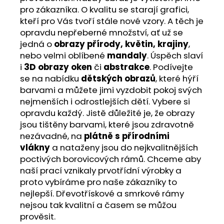
pro zákazníka. O kvalitu se starají grafici,
kteří pro Vás tvoří stále nové vzory. A těch je
opravdu nepřeberné množství, ať už se
jedná o
obrazy přírody, květin, krajiny
,
nebo velmi oblíbené
mandaly
. Úspěch slaví
i
3D obrazy oken
či
abstrakce
. Podívejte
se na nabídku
dětských obrazů
, které hýří
barvami a můžete jimi vyzdobit pokoj svých
nejmenších i odrostlejších dětí. Vybere si
opravdu každý. Jistě důležité je, že obrazy
jsou tištěny barvami, které jsou zdravotně
nezávadné, na
plátně s přírodními
vlákny
a nataženy jsou do nejkvalitnějších
poctivých borovicových rámů. Chceme aby
naší prací vznikaly prvotřídní výrobky a
proto vybíráme pro naše zákazníky to
nejlepší. Dřevotřískové a smrkové rámy
nejsou tak kvalitní a časem se můžou
prověsit.