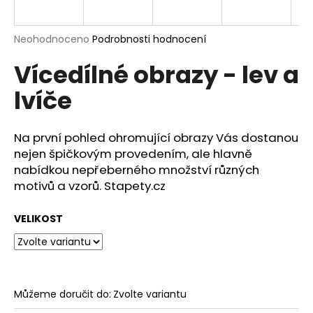
a
j
Průměrné
Neohodnoceno
Podrobnosti hodnocení
í
hodnocení
Vícedílné obrazy - lev a
produktu
t
je
?
lvíče
0,0
z
5
hvězdiček.
Na první pohled ohromující obrazy Vás dostanou
nejen špičkovým provedením, ale hlavně
HLEDAT
nabídkou nepřeberného množství různých
motivů a vzorů. Stapety.cz
VELIKOST
D
o
p
o
r
Můžeme doručit do:
Zvolte variantu
u