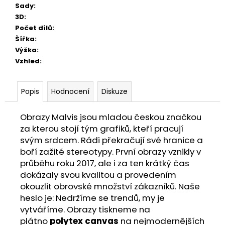
Sady
:
3D
:
Počet dílů
:
Šířka
:
Výška
:
Vzhled
:
Popis
Hodnocení
Diskuze
Obrazy Malvis jsou mladou českou značkou
za kterou stojí tým grafiků, kteří pracují
svým srdcem. Rádi překračují své hranice a
boří zažité stereotypy. První obrazy vznikly v
průběhu roku 2017, ale i za ten krátký čas
dokázaly svou kvalitou a provedením
okouzlit obrovské množství zákazníků. Naše
heslo je: Nedržíme se trendů, my je
vytváříme. Obrazy tiskneme na
plátno
polytex canvas
na nejmodernějších