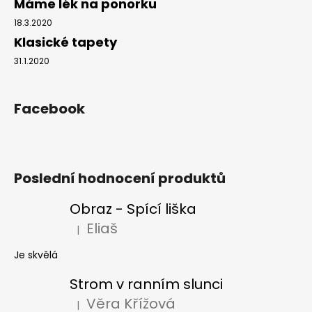
Máme lék na ponorku
18.3.2020
Klasické tapety
31.1.2020
Facebook
Poslední hodnocení produktů
Obraz - Spící liška
Eliaš
|
Hodnocení produktu je 5 z 5 hvězdiček.
Je skvělá
Strom v ranním slunci
Věra Křížová
|
Hodnocení produktu je 5 z 5 hvězdiček.