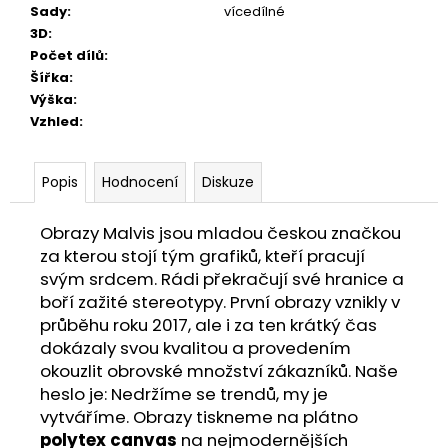
Sady
:
vícedílné
3D
:
Počet dílů
:
Šířka
:
Výška
:
Vzhled
:
Popis
Hodnocení
Diskuze
Obrazy Malvis jsou mladou českou značkou
za kterou stojí tým grafiků, kteří pracují
svým srdcem. Rádi překračují své hranice a
boří zažité stereotypy. První obrazy vznikly v
průběhu roku 2017, ale i za ten krátký čas
dokázaly svou kvalitou a provedením
okouzlit obrovské množství zákazníků. Naše
heslo je: Nedržíme se trendů, my je
vytváříme. Obrazy tiskneme na plátno
polytex canvas
na nejmodernějších