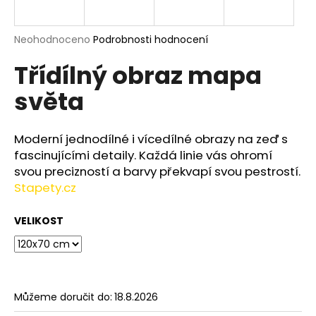
a
j
Průměrné
Neohodnoceno
Podrobnosti hodnocení
í
hodnocení
Třídílný obraz mapa
produktu
t
je
?
světa
0,0
z
5
hvězdiček.
Moderní jednodílné i vícedílné obrazy na zeď s
fascinujícími detaily. Každá linie vás ohromí
HLEDAT
svou precizností a barvy překvapí svou pestrostí.
Stapety.cz
VELIKOST
D
o
p
o
r
Můžeme doručit do:
18.8.2026
u