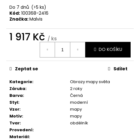
č
u
Do 7 dnů
(>5 ks)
Kód:
100368-2416
j
Značka:
Malvis
e
m
1 917 Kč
e
/ ks
Měrná
DO KOŠÍKU
cena:
OBRAZ
NA
STĚNU
Zeptat se
Sdílet
-
SLUNEČNICE
Kategorie
:
Obrazy mapy světa
1
599
Záruka
:
2 roky
Kč
Barva
:
Černá
Styl
:
moderní
Vzor
:
mapy
Motiv
:
mapy
Tvar
:
obdélník
Provedení
:
Materiál
: