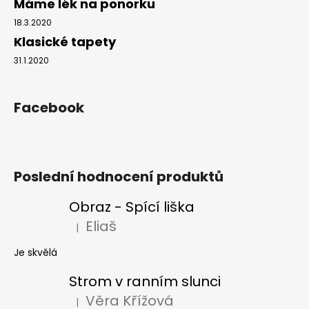
Máme lék na ponorku
18.3.2020
Klasické tapety
31.1.2020
Facebook
Poslední hodnocení produktů
Obraz - Spící liška
Eliaš
|
Hodnocení produktu je 5 z 5 hvězdiček.
Je skvělá
Strom v ranním slunci
Věra Křížová
|
Hodnocení produktu je 5 z 5 hvězdiček.