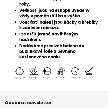
roky.
Velikosti jsou na eshopu uvedeny
vždy v poměru šířka x výška.
Součástí balení jsou háčky a hřebíky
k zavěšení obrazu.
Lze otřít jemně navlhčeným
hadříkem.
Dodáváme precizně baleno do
bublinkové folie a pevného
kartonového obalu.
Z
á
Odebírat newsletter
p