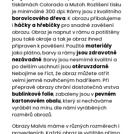
tiskárnách Colorado a Mutoh. Rozlišení tisku
je minimálně 300 dpi. Rámy jsou z kvalitního
borovicového dřeva
. K obrazu přibalujeme
i
háčky a hřebíčky
pro snadné zavěšení
obrazu. Obraz je napnut v rámu a potištěny
jsou také okraje a tak je obraz ihned
připraven k pověšení. Použité
materiály
jako plátno, barvy a rámy
jsou zdravotně
nezávadné
. Barvy jsou nesmírně kvalitní a
po delším uschnutí jsou
otěruvzdorné
.
Nebojíme se říct, že obraz můžete otřít
velmi jemně navlhčeným hadříkem. Při
přepravě obrazy chrání dostatečná vrstva
bublinkové folie
, zabaleny jsou v
pevném
kartonovém obalu
, který si necháváme
vyrábět na míru, dle námi vyráběných
rozměrů obrazů.
Obrazy Malvis máme v různých rozměrech i
provedeních. Každý obraz je vytištěn přímo