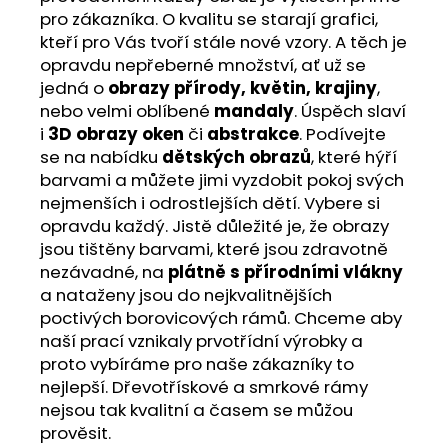
pro zákazníka. O kvalitu se starají grafici,
kteří pro Vás tvoří stále nové vzory. A těch je
opravdu nepřeberné množství, ať už se
jedná o
obrazy přírody, květin, krajiny
,
nebo velmi oblíbené
mandaly
. Úspěch slaví
i
3D obrazy oken
či
abstrakce
. Podívejte
se na nabídku
dětských obrazů
, které hýří
barvami a můžete jimi vyzdobit pokoj svých
nejmenších i odrostlejších dětí. Vybere si
opravdu každý. Jistě důležité je, že obrazy
jsou tištěny barvami, které jsou zdravotně
nezávadné, na
plátně s přírodními vlákny
a nataženy jsou do nejkvalitnějších
poctivých borovicových rámů. Chceme aby
naší prací vznikaly prvotřídní výrobky a
proto vybíráme pro naše zákazníky to
nejlepší. Dřevotřískové a smrkové rámy
nejsou tak kvalitní a časem se můžou
prověsit.