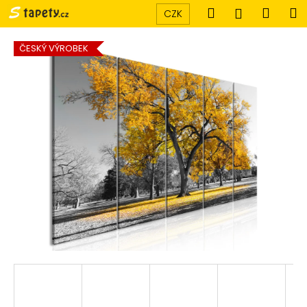
K
Přejít
Hledat
Náku
M
Přihlášen
CZK
na
o
obsah
Zpět
Zpět
košík
š
ČESKÝ VÝROBEK
í
C
k
o
p
o
t
ř
e
b
u
j
e
t
e
n