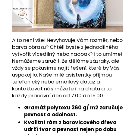
A to není vše! Nevyhovuje Vám rozměr, nebo
barva obrazu? Chtěli byste z jednodílného
vytvořit vícedílný nebo naopak? I to umíme!
Nemůžeme zaručit, že děláme zázraky, ale
vždy se pokusíme najít řešení, které by Vás
uspokojilo. Naše milé asistentky přijmou
telefonický nebo emailový dotaz a
kontaktovat nás můžete i na chatu a to
každý pracovní den od 7:00 do 15:00.
Gramáž polytexu 360 g/ m2 zaručuje
pevnost a odolnost.
Kvalitní rám z borovicového dřeva
udrží tvar a pevnost nejen po dobu