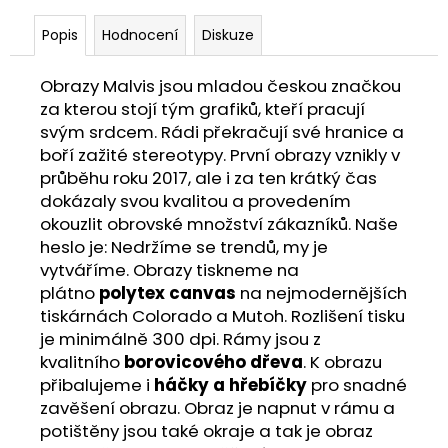
Popis
Hodnocení
Diskuze
Obrazy Malvis jsou mladou českou značkou
za kterou stojí tým grafiků, kteří pracují
svým srdcem. Rádi překračují své hranice a
boří zažité stereotypy. První obrazy vznikly v
průběhu roku 2017, ale i za ten krátký čas
dokázaly svou kvalitou a provedením
okouzlit obrovské množství zákazníků. Naše
heslo je: Nedržíme se trendů, my je
vytváříme. Obrazy tiskneme na
plátno
polytex canvas
na nejmodernějších
tiskárnách Colorado a Mutoh. Rozlišení tisku
je minimálně 300 dpi. Rámy jsou z
kvalitního
borovicového dřeva
. K obrazu
přibalujeme i
háčky a hřebíčky
pro snadné
zavěšení obrazu. Obraz je napnut v rámu a
potištěny jsou také okraje a tak je obraz