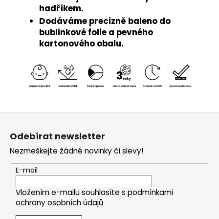
hadříkem.
Dodáváme precizně baleno do
bublinkové folie a pevného
kartonového obalu.
Z
á
Odebírat newsletter
p
Nezmeškejte žádné novinky či slevy!
a
t
E-mail
í
Vložením e-mailu souhlasíte s
podmínkami
ochrany osobních údajů