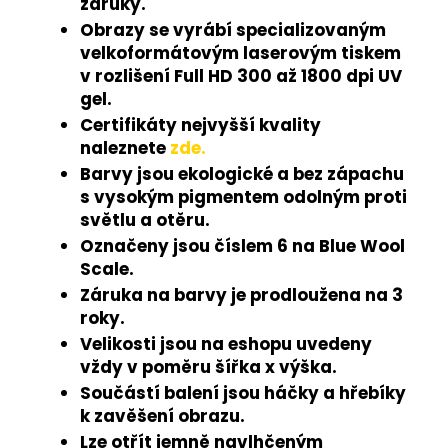
záruky.
Obrazy se vyrábí specializovaným
velkoformátovým laserovým tiskem
v rozlišení Full HD 300 až 1800 dpi UV
gel.
Certifikáty nejvyšší kvality
naleznete
zde.
Barvy jsou ekologické a bez zápachu
s vysokým pigmentem odolným proti
světlu a otěru.
Označeny jsou číslem 6 na Blue Wool
Scale.
Záruka na barvy je prodloužena na 3
roky.
Velikosti jsou na eshopu uvedeny
vždy v poměru šířka x výška.
Součástí balení jsou háčky a hřebíky
k zavěšení obrazu.
Lze otřít jemně navlhčeným