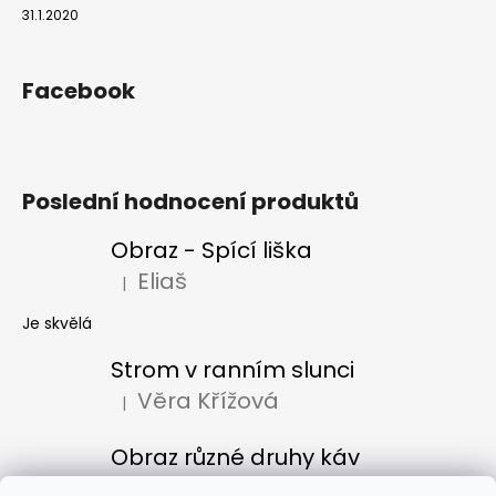
31.1.2020
Facebook
Poslední hodnocení produktů
Obraz - Spící liška
Eliaš
|
Hodnocení produktu je 5 z 5 hvězdiček.
Je skvělá
Strom v ranním slunci
Věra Křížová
|
Hodnocení produktu je 5 z 5 hvězdiček.
Obraz různé druhy káv
Denisa Bacúrová
|