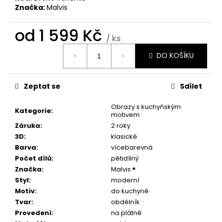
č
Značka:
Malvis
u
j
od
1 599 Kč
e
/ ks
m
Měrná
e
DO KOŠÍKU
cena:
BROOKLYN
Zeptat se
Sdílet
BRIDGE
MANHATTAN
Obrazy s kuchyňským
Kategorie
:
1
motivem
598
Záruka
:
2 roky
Kč
3D
:
klasické
Barva
:
vícebarevná
Počet dílů
:
pětidílný
Značka
:
Malvis ®
Styl
:
moderní
Motiv
:
do kuchyně
Tvar
:
obdélník
Provedení
:
na plátně