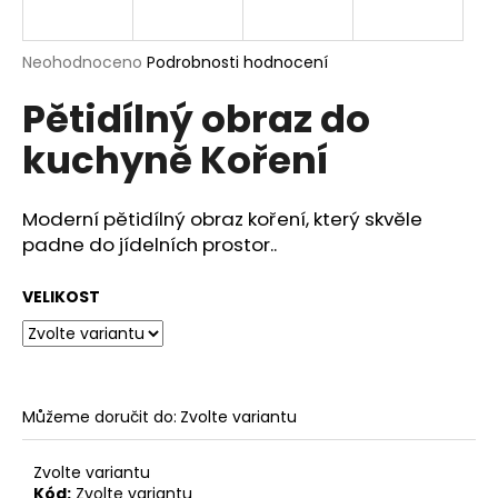
a
j
Průměrné
Neohodnoceno
Podrobnosti hodnocení
í
hodnocení
Pětidílný obraz do
produktu
t
je
?
kuchyně Koření
0,0
z
5
hvězdiček.
Moderní pětidílný obraz koření, který skvěle
padne do jídelních prostor..
HLEDAT
VELIKOST
D
o
p
Můžeme doručit do:
Zvolte variantu
o
r
Zvolte variantu
u
Kód:
Zvolte variantu