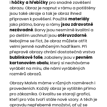
i
háčky a hřebíčky
pro snadné zavěšení
obrazu. Obraz je napnut v rámu a potištěny
jsou také okraje a tak je obraz ihned
připraven k pověšení. Použité
materiály
jako plátno, barvy a rámy
jsou zdravotně
nezávadné
. Barvy jsou nesmírně kvalitní a
po delším uschnutí jsou
otěruvzdorné
.
Nebojíme se říct, že obraz můžete otřít
velmi jemně navlhčeným hadříkem. Při
přepravě obrazy chrání dostatečná vrstva
bublinkové folie
, zabaleny jsou v
pevném
kartonovém obalu
, který si necháváme
vyrábět na míru, dle námi vyráběných
rozměrů obrazů.
Obrazy Malvis máme v různých rozměrech i
provedeních. Každý obraz je vytištěn přímo
pro zákazníka. O kvalitu se starají grafici,
kteří pro Vás tvoří stále nové vzory. A těch je
opravdu nepřeberné množství, ať už se