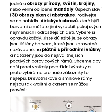
jedná o
obrazy přírody, květin, krajiny
,
nebo velmi oblíbené
mandaly
. Úspěch slaví
i
3D obrazy oken
či
abstrakce
. Podívejte
se na nabídku
dětských obrazů
, které hýří
barvami a můžete jimi vyzdobit pokoj svých
nejmenších i odrostlejších dětí. Vybere si
opravdu každý. Jistě důležité je, že obrazy
jsou tištěny barvami, které jsou zdravotně
nezávadné, na
plátně s přírodními vlákny
a nataženy jsou do nejkvalitnějších
poctivých borovicových rámů. Chceme aby
naší prací vznikaly prvotřídní výrobky a
proto vybíráme pro naše zákazníky to
nejlepší. Dřevotřískové a smrkové rámy
nejsou tak kvalitní a časem se můžou
prověsit.