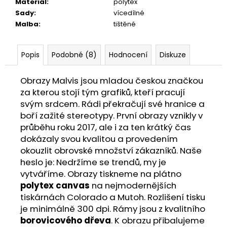
Materiál
:
polytex
Sady
:
vícedílné
Malba
:
tištěné
Popis
Podobné (8)
Hodnocení
Diskuze
Obrazy Malvis jsou mladou českou značkou
za kterou stojí tým grafiků, kteří pracují
svým srdcem. Rádi překračují své hranice a
boří zažité stereotypy. První obrazy vznikly v
průběhu roku 2017, ale i za ten krátký čas
dokázaly svou kvalitou a provedením
okouzlit obrovské množství zákazníků. Naše
heslo je: Nedržíme se trendů, my je
vytváříme. Obrazy tiskneme na plátno
polytex canvas
na nejmodernějších
tiskárnách Colorado a Mutoh. Rozlišení tisku
je minimálně 300 dpi. Rámy jsou z kvalitního
borovicového dřeva
. K obrazu přibalujeme