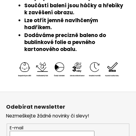
Součástí balení jsou háčky a hřebíky
k zavěšení obrazu.
Lze otřít jemně navlhčeným
hadříkem.
Dodáváme precizně baleno do
bublinkové folie a pevného
kartonového obalu.
Z
á
Odebírat newsletter
p
Nezmeškejte žádné novinky či slevy!
a
t
E-mail
í