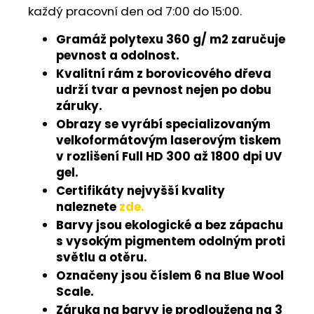
každý pracovní den od 7:00 do 15:00.
Gramáž polytexu 360 g/ m2 zaručuje
pevnost a odolnost.
Kvalitní rám z borovicového dřeva
udrží tvar a pevnost nejen po dobu
záruky.
Obrazy se vyrábí specializovaným
velkoformátovým laserovým tiskem
v rozlišení Full HD 300 až 1800 dpi UV
gel.
Certifikáty nejvyšší kvality
naleznete
zde.
Barvy jsou ekologické a bez zápachu
s vysokým pigmentem odolným proti
světlu a otěru.
Označeny jsou číslem 6 na Blue Wool
Scale.
Záruka na barvy je prodloužena na 3