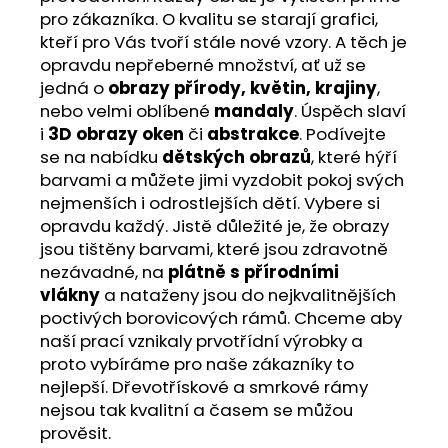
pro zákazníka. O kvalitu se starají grafici,
kteří pro Vás tvoří stále nové vzory. A těch je
opravdu nepřeberné množství, ať už se
jedná o
obrazy přírody, květin, krajiny
,
nebo velmi oblíbené
mandaly
. Úspěch slaví
i
3D obrazy oken
či
abstrakce
. Podívejte
se na nabídku
dětských obrazů
, které hýří
barvami a můžete jimi vyzdobit pokoj svých
nejmenších i odrostlejších dětí. Vybere si
opravdu každý. Jistě důležité je, že obrazy
jsou tištěny barvami, které jsou zdravotně
nezávadné, na
plátně s přírodními
vlákny
a nataženy jsou do nejkvalitnějších
poctivých borovicových rámů. Chceme aby
naší prací vznikaly prvotřídní výrobky a
proto vybíráme pro naše zákazníky to
nejlepší. Dřevotřískové a smrkové rámy
nejsou tak kvalitní a časem se můžou
prověsit.