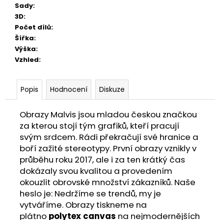
Sady
:
3D
:
Počet dílů
:
Šířka
:
Výška
:
Vzhled
:
Popis
Hodnocení
Diskuze
Obrazy Malvis jsou mladou českou značkou
za kterou stojí tým grafiků, kteří pracují
svým srdcem. Rádi překračují své hranice a
boří zažité stereotypy. První obrazy vznikly v
průběhu roku 2017, ale i za ten krátký čas
dokázaly svou kvalitou a provedením
okouzlit obrovské množství zákazníků. Naše
heslo je: Nedržíme se trendů, my je
vytváříme. Obrazy tiskneme na
plátno
polytex canvas
na nejmodernějších