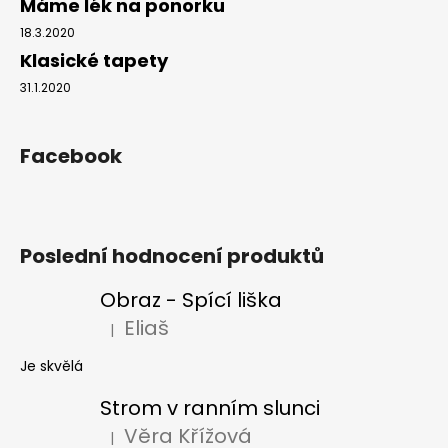
Máme lék na ponorku
18.3.2020
Klasické tapety
31.1.2020
Facebook
Poslední hodnocení produktů
Obraz - Spící liška
Eliaš
|
Hodnocení produktu je 5 z 5 hvězdiček.
Je skvělá
Strom v ranním slunci
Věra Křížová
|
Hodnocení produktu je 5 z 5 hvězdiček.