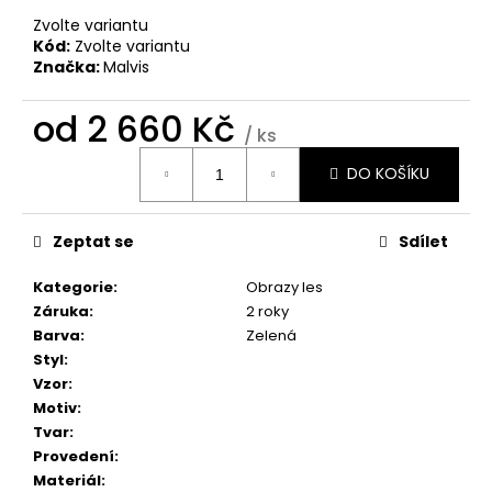
č
u
Zvolte variantu
Kód:
Zvolte variantu
j
Značka:
Malvis
e
m
od
2 660 Kč
e
/ ks
Měrná
DO KOŠÍKU
cena:
OBRAZ
OKNO
OBROVSKÝ
Zeptat se
Sdílet
STROM
1
Kategorie
:
Obrazy les
599
Kč
Záruka
:
2 roky
Barva
:
Zelená
Styl
:
Vzor
:
Motiv
:
Tvar
:
Provedení
:
Materiál
: