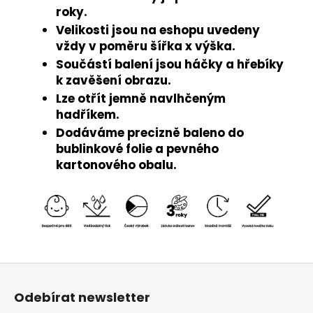
roky.
Velikosti jsou na eshopu uvedeny
vždy v poměru šířka x výška.
Součástí balení jsou háčky a hřebíky
k zavěšení obrazu.
Lze otřít jemně navlhčeným
hadříkem.
Dodáváme precizně baleno do
bublinkové folie a pevného
kartonového obalu.
Z
á
Odebírat newsletter
p