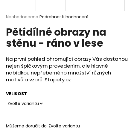
a
j
Průměrné
Neohodnoceno
Podrobnosti hodnocení
í
hodnocení
Pětidílné obrazy na
produktu
t
je
?
stěnu - ráno v lese
0,0
z
5
hvězdiček.
Na první pohled ohromující obrazy Vás dostanou
nejen špičkovým provedením, ale hlavně
HLEDAT
nabídkou nepřeberného množství různých
motivů a vzorů. Stapety.cz
VELIKOST
D
o
p
o
r
Můžeme doručit do:
Zvolte variantu
u