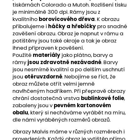
tiskárnách Colorado a Mutoh. Rozlišení tisku
je minimálně 300 dpi. Rámy jsou z
kvalitního
borovicového dřeva
. K obrazu
přibalujeme i
háčky a hřebíčky
pro snadné
zavěšení obrazu. Obraz je napnut v rámu a
potištěny jsou také okraje a tak je obraz
ihned připraven k pověšení.
Použité
materiály
jako plátno, barvy a
rámy
jsou zdravotně nezávadné
. Barvy
jsou nesmírně kvalitní a po delším uschnutí
jsou
otěruvzdorné
. Nebojíme se říct, že
obraz můžete otřít velmi jemně
navlhčeným hadříkem. Při přepravě obrazy
chrání dostatečná vrstva
bublinkové folie
,
zabaleny jsou v
pevném kartonovém
obalu
, který si necháváme vyrábět na míru,
dle námi vyráběných rozměrů obrazů.
Obrazy Malvis máme v různých rozměrech i
provedeních. Každý obraz je vytištěn přímo