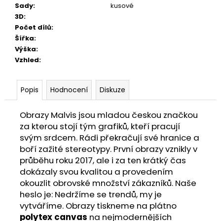
Sady
:
kusové
3D
:
Počet dílů
:
Šířka
:
Výška
:
Vzhled
:
Popis
Hodnocení
Diskuze
Obrazy Malvis jsou mladou českou značkou
za kterou stojí tým grafiků, kteří pracují
svým srdcem. Rádi překračují své hranice a
boří zažité stereotypy. První obrazy vznikly v
průběhu roku 2017, ale i za ten krátký čas
dokázaly svou kvalitou a provedením
okouzlit obrovské množství zákazníků. Naše
heslo je: Nedržíme se trendů, my je
vytváříme. Obrazy tiskneme na plátno
polytex canvas
na nejmodernějších