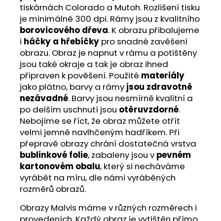
tiskárnách Colorado a Mutoh. Rozlišení tisku
je minimálně 300 dpi. Rámy jsou z kvalitního
borovicového dřeva
. K obrazu přibalujeme
i
háčky a hřebíčky
pro snadné zavěšení
obrazu. Obraz je napnut v rámu a potištěny
jsou také okraje a tak je obraz ihned
připraven k pověšení. Použité
materiály
jako plátno, barvy a rámy
jsou zdravotně
nezávadné
. Barvy jsou nesmírně kvalitní a
po delším uschnutí jsou
otěruvzdorné
.
Nebojíme se říct, že obraz můžete otřít
velmi jemně navlhčeným hadříkem. Při
přepravě obrazy chrání dostatečná vrstva
bublinkové folie
, zabaleny jsou v
pevném
kartonovém obalu
, který si necháváme
vyrábět na míru, dle námi vyráběných
rozměrů obrazů.
Obrazy Malvis máme v různých rozměrech i
provedeních. Každý obraz je vytištěn přímo