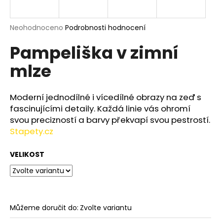
a
j
Průměrné
Neohodnoceno
Podrobnosti hodnocení
í
hodnocení
Pampeliška v zimní
produktu
t
je
?
mlze
0,0
z
5
hvězdiček.
Moderní jednodílné i vícedílné obrazy na zeď s
fascinujícími detaily. Každá linie vás ohromí
HLEDAT
svou precizností a barvy překvapí svou pestrostí.
Stapety.cz
VELIKOST
D
o
p
o
r
Můžeme doručit do:
Zvolte variantu
u