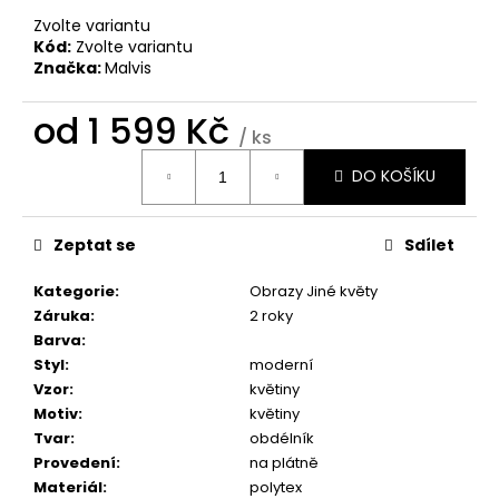
č
u
Zvolte variantu
Kód:
Zvolte variantu
j
Značka:
Malvis
e
m
od
1 599 Kč
e
/ ks
Měrná
DO KOŠÍKU
cena:
OBRAZ
-
HUDEBNÍ
Zeptat se
Sdílet
EXTÁZE
1
Kategorie
:
Obrazy Jiné květy
599
Kč
Záruka
:
2 roky
Barva
:
Styl
:
moderní
Vzor
:
květiny
Motiv
:
květiny
Tvar
:
obdélník
Provedení
:
na plátně
Materiál
:
polytex