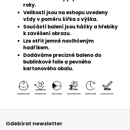
roky.
Velikosti jsou na eshopu uvedeny
vždy v poměru šířka x výška.
Součástí balení jsou háčky a hřebíky
k zavěšení obrazu.
Lze otřít jemně navlhčeným
hadříkem.
Dodáváme precizně baleno do
bublinkové folie a pevného
kartonového obalu.
Z
á
Odebírat newsletter
p