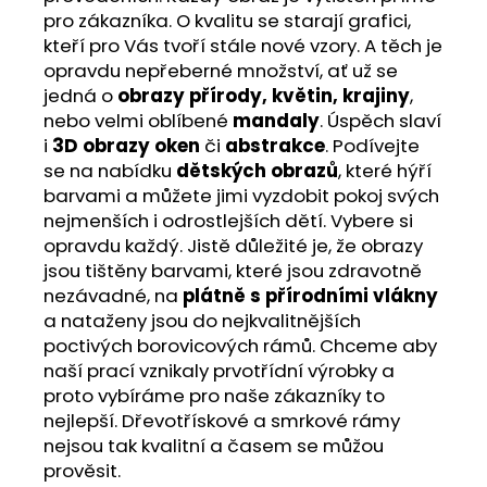
pro zákazníka. O kvalitu se starají grafici,
kteří pro Vás tvoří stále nové vzory. A těch je
opravdu nepřeberné množství, ať už se
jedná o
obrazy přírody, květin, krajiny
,
nebo velmi oblíbené
mandaly
. Úspěch slaví
i
3D obrazy oken
či
abstrakce
. Podívejte
se na nabídku
dětských obrazů
, které hýří
barvami a můžete jimi vyzdobit pokoj svých
nejmenších i odrostlejších dětí. Vybere si
opravdu každý. Jistě důležité je, že obrazy
jsou tištěny barvami, které jsou zdravotně
nezávadné, na
plátně s přírodními vlákny
a nataženy jsou do nejkvalitnějších
poctivých borovicových rámů. Chceme aby
naší prací vznikaly prvotřídní výrobky a
proto vybíráme pro naše zákazníky to
nejlepší. Dřevotřískové a smrkové rámy
nejsou tak kvalitní a časem se můžou
prověsit.