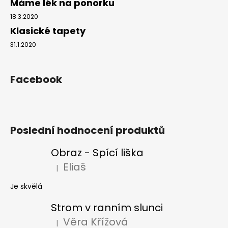
Máme lék na ponorku
18.3.2020
Klasické tapety
31.1.2020
Facebook
Poslední hodnocení produktů
Obraz - Spící liška
Eliaš
|
Hodnocení produktu je 5 z 5 hvězdiček.
Je skvělá
Strom v ranním slunci
Věra Křížová
|
Hodnocení produktu je 5 z 5 hvězdiček.