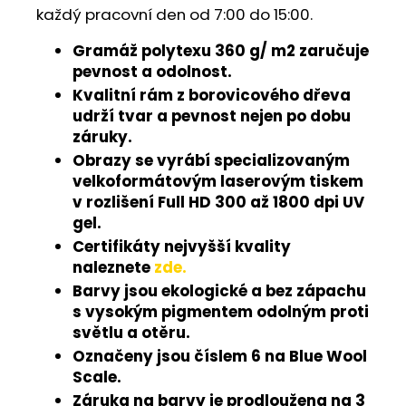
každý pracovní den od 7:00 do 15:00.
Gramáž polytexu 360 g/ m2 zaručuje
pevnost a odolnost.
Kvalitní rám z borovicového dřeva
udrží tvar a pevnost nejen po dobu
záruky.
Obrazy se vyrábí specializovaným
velkoformátovým laserovým tiskem
v rozlišení Full HD 300 až 1800 dpi UV
gel.
Certifikáty nejvyšší kvality
naleznete
zde.
Barvy jsou ekologické a bez zápachu
s vysokým pigmentem odolným proti
světlu a otěru.
Označeny jsou číslem 6 na Blue Wool
Scale.
Záruka na barvy je prodloužena na 3