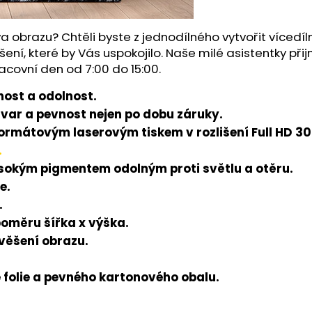
a obrazu? Chtěli byste z jednodílného vytvořit víced
šení, které by Vás uspokojilo. Naše milé asistentky př
acovní den od 7:00 do 15:00.
ost a odolnost.
tvar a pevnost nejen po dobu záruky.
rmátovým laserovým tiskem v rozlišení Full HD 300
.
ysokým pigmentem odolným proti světlu a otěru.
e.
.
poměru šířka x výška.
avěšení obrazu.
folie a pevného kartonového obalu.