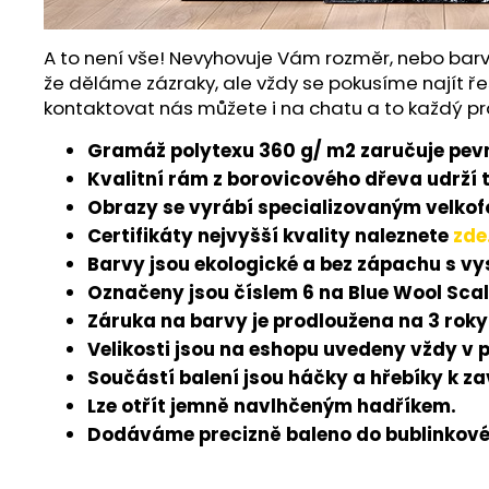
A to není vše! Nevyhovuje Vám rozměr, nebo barv
že děláme zázraky, ale vždy se pokusíme najít ře
kontaktovat nás můžete i na chatu a to každý pr
Gramáž polytexu 360 g/ m2 zaručuje pevn
Kvalitní rám z borovicového dřeva udrží 
Obrazy se vyrábí specializovaným velkofo
Certifikáty nejvyšší kvality naleznete
zde
Barvy jsou ekologické a bez zápachu s v
Označeny jsou číslem 6 na Blue Wool Scal
Záruka na barvy je prodloužena na 3 roky
Velikosti jsou na eshopu uvedeny vždy v 
Součástí balení jsou háčky a hřebíky k z
Lze otřít jemně navlhčeným hadříkem.
Dodáváme precizně baleno do bublinkové 