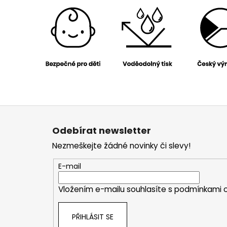
Z
á
Odebírat newsletter
p
Nezmeškejte žádné novinky či slevy!
a
t
E-mail
í
Vložením e-mailu souhlasíte s
podmínkami o
PŘIHLÁSIT SE