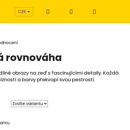
Hledat
Přihlášení
Nákupní
CZK
košík
odnocení
á rovnováha
dílné obrazy na zeď s fascinujícími detaily. Každá
izností a barvy překvapí svou pestrostí.
iantu
Í EXTÁZE