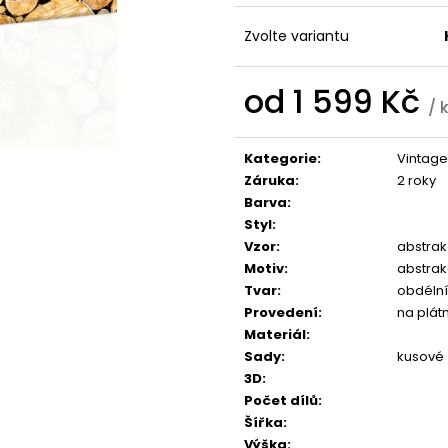
1 599 Kč
1 599 Kč
Zvolte variantu
od
1 599 Kč
/ 
Měrná
cena:
Kategorie
:
Vintage
Záruka
:
2 roky
Barva
:
Styl
:
Vzor
:
abstra
Motiv
:
abstra
Tvar
:
obdélní
Provedení
:
na plát
Materiál
:
Sady
:
kusové
3D
:
Počet dílů
:
Šířka
:
Výška
: