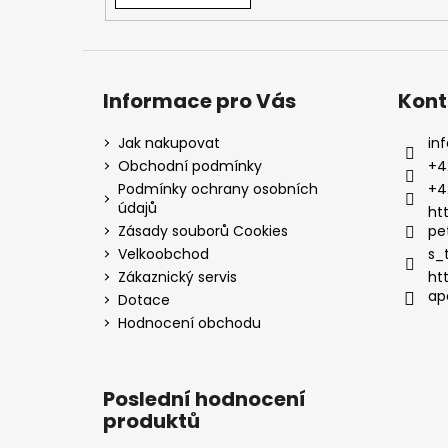
Informace pro Vás
Kont
Jak nakupovat
inf
Obchodní podmínky
+4
Podmínky ochrany osobních
+4
údajů
ht
Zásady souborů Cookies
pe
Velkoobchod
s_
Zákaznický servis
ht
ap
Dotace
Hodnocení obchodu
Poslední hodnocení
produktů