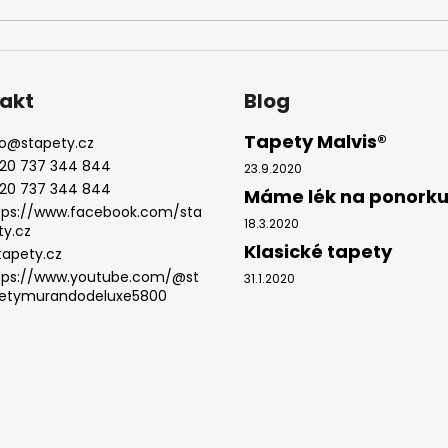
akt
Blog
Tapety Malvis®
o
@
stapety.cz
20 737 344 844
23.9.2020
20 737 344 844
Máme lék na ponork
tps://www.facebook.com/sta
18.3.2020
ty.cz
Klasické tapety
tapety.cz
tps://www.youtube.com/@st
31.1.2020
etymurandodeluxe5800