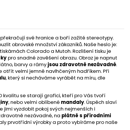
překračují své hranice a boří zažité stereotypy.
ouzlit obrovské množství zákazníků. Naše heslo je:
iskárnách Colorado a Mutoh. Rozlišení tisku je
čky
pro snadné zavěšení obrazu. Obraz je napnut
látno, barvy a rámy
jsou zdravotně nezávadné
.
te otřít velmi jemně navlhčeným hadříkem. Při
lu
, který si necháváme vyrábět na míru, dle
alitu se starají grafici, kteří pro Vás tvoří
jiny
, nebo velmi oblíbené
mandaly
. Úspěch slaví
e jimi vyzdobit pokoj svých nejmenších i
ou zdravotně nezávadné, na
plátně s přírodními
aly prvotřídní výrobky a proto vybíráme pro naše