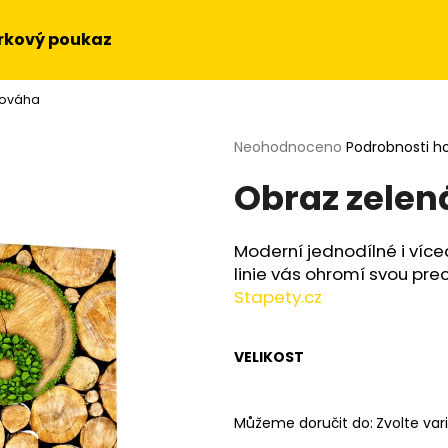
rkový poukaz
nováha
Co potřebujete najít?
Průměrné
Neohodnoceno
Podrobnosti h
hodnocení
Obraz zelen
produktu
HLEDAT
je
0,0
z
Moderní jednodílné i více
5
Doporučujeme
linie vás ohromí svou prec
hvězdiček.
Stapety.cz
VELIKOST
Můžeme doručit do:
Zvolte var
OBRAZ NA STĚNU - SLUNEČNICE
OBRAZ - HUDEBN