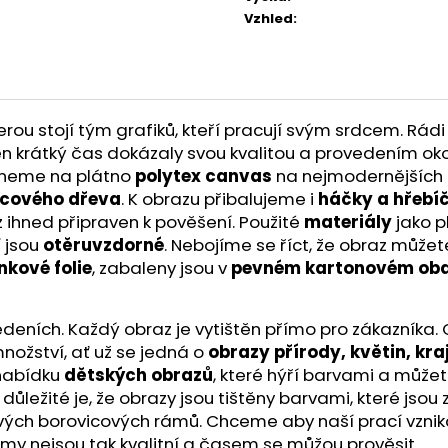
Vzhled
:
u stojí tým grafiků, kteří pracují svým srdcem. Rádi 
a ten krátký čas dokázaly svou kvalitou a provedením ok
skneme na plátno
polytex canvas
na nejmodernějších t
icového dřeva
. K obrazu přibalujeme i
háčky a hřebí
z ihned připraven k pověšení. Použité
materiály
jako p
í jsou
otěruvzdorné
. Nebojíme se říct, že obraz může
nkové folie
, zabaleny jsou v
pevném kartonovém oba
ích. Každý obraz je vytištěn přímo pro zákazníka. O kv
nožství, ať už se jedná o
obrazy přírody, květin, kra
 nabídku
dětských obrazů
, které hýří barvami a můžet
ě důležité je, že obrazy jsou tištěny barvami, které js
ivých borovicových rámů. Chceme aby naší prací vznik
ámy nejsou tak kvalitní a časem se můžou prověsit.