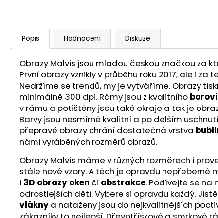
Popis
Hodnocení
Diskuze
Obrazy Malvis jsou mladou českou značkou za ktero
První obrazy vznikly v průběhu roku 2017, ale i z
Nedržíme se trendů, my je vytváříme. Obrazy ti
minimálně 300 dpi. Rámy jsou z kvalitního
borov
v rámu a potištěny jsou také okraje a tak je obra
Barvy jsou nesmírně kvalitní a po delším uschnut
přepravě obrazy chrání dostatečná vrstva
bubli
námi vyráběných rozměrů obrazů.
Obrazy Malvis máme v různých rozměrech i proveden
stále nové vzory. A těch je opravdu nepřeberné m
i
3D obrazy oken
či
abstrakce
. Podívejte se na
odrostlejších dětí. Vybere si opravdu každý. Jist
vlákny
a nataženy jsou do nejkvalitnějších poct
zákazníky to nejlepší. Dřevotřískové a smrkové r