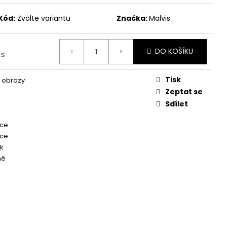
Kód:
Zvolte variantu
Značka:
Malvis
DO KOŠÍKU
ks
Tisk
 obrazy
Zeptat se
Sdílet
kce
kce
k
ně