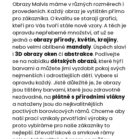
Obrazy Malvis máme v různých rozměrech i
provedeních. Každý obraz je vytištěn přímo
pro zákazníka. O kvalitu se starají grafici,
kteří pro Vás tvoří stále nové vzory. A těch je
opravdu nepřeberné množství, ať už se
jedná o
obrazy přírody, květin, krajiny
,
nebo velmi oblíbené
mandaly
. Úspěch slaví
i
3D obrazy oken
či
abstrakce
. Podívejte
se na nabídku
dětských obrazů
, které hýří
barvami a můžete jimi vyzdobit pokoj svých
nejmenších i odrostlejších dětí. Vybere si
opravdu každý. Jistě důležité je, že obrazy
jsou tištěny barvami, které jsou zdravotně
nezávadné, na
plátně s přírodními vlákny
a nataženy jsou do nejkvalitnějších
poctivých borovicových rámů. Chceme aby
naší prací vznikaly prvotřídní výrobky a
proto vybíráme pro naše zákazníky to
nejlepší. Dřevotřískové a smrkové rámy