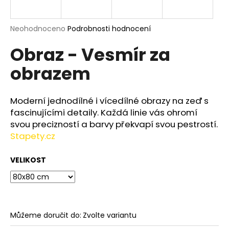
a
j
Průměrné
Neohodnoceno
Podrobnosti hodnocení
í
hodnocení
Obraz - Vesmír za
produktu
t
je
?
obrazem
0,0
z
5
hvězdiček.
Moderní jednodílné i vícedílné obrazy na zeď s
fascinujícími detaily. Každá linie vás ohromí
HLEDAT
svou precizností a barvy překvapí svou pestrostí.
Stapety.cz
VELIKOST
D
o
p
o
r
Můžeme doručit do:
Zvolte variantu
u