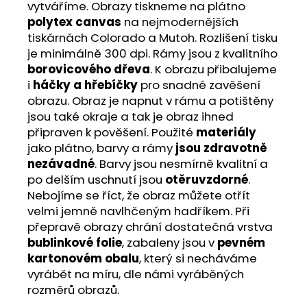
vytváříme. Obrazy tiskneme na plátno
polytex canvas
na nejmodernějších
tiskárnách Colorado a Mutoh. Rozlišení tisku
je minimálně 300 dpi. Rámy jsou z kvalitního
borovicového dřeva
. K obrazu přibalujeme
i
háčky a hřebíčky
pro snadné zavěšení
obrazu. Obraz je napnut v rámu a potištěny
jsou také okraje a tak je obraz ihned
připraven k pověšení. Použité
materiály
jako plátno, barvy a rámy
jsou zdravotně
nezávadné
. Barvy jsou nesmírně kvalitní a
po delším uschnutí jsou
otěruvzdorné
.
Nebojíme se říct, že obraz můžete otřít
velmi jemně navlhčeným hadříkem. Při
přepravě obrazy chrání dostatečná vrstva
bublinkové folie
, zabaleny jsou v
pevném
kartonovém obalu
, který si necháváme
vyrábět na míru, dle námi vyráběných
rozměrů obrazů.