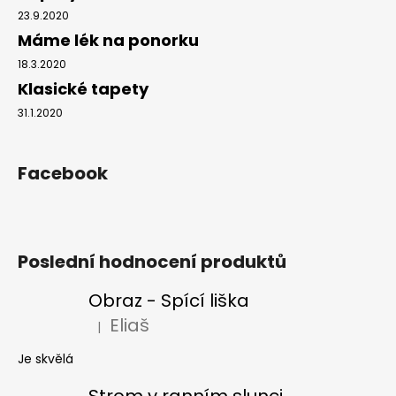
23.9.2020
Máme lék na ponorku
18.3.2020
Klasické tapety
31.1.2020
Facebook
Poslední hodnocení produktů
Obraz - Spící liška
Eliaš
|
Hodnocení produktu je 5 z 5 hvězdiček.
Je skvělá
Strom v ranním slunci