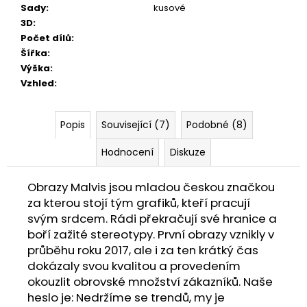
Sady
:
kusové
3D
:
Počet dílů
:
Šířka
:
Výška
:
Vzhled
:
Popis
Související (7)
Podobné (8)
Hodnocení
Diskuze
Obrazy Malvis jsou mladou českou značkou
za kterou stojí tým grafiků, kteří pracují
svým srdcem. Rádi překračují své hranice a
boří zažité stereotypy. První obrazy vznikly v
průběhu roku 2017, ale i za ten krátký čas
dokázaly svou kvalitou a provedením
okouzlit obrovské množství zákazníků. Naše
heslo je: Nedržíme se trendů, my je