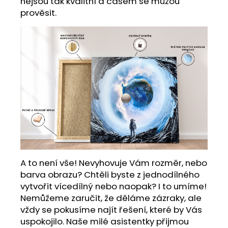
nejsou tak kvalitní a časem se můžou
prověsit.
A to není vše! Nevyhovuje Vám rozměr, nebo
barva obrazu? Chtěli byste z jednodílného
vytvořit vícedílný nebo naopak? I to umíme!
Nemůžeme zaručit, že děláme zázraky, ale
vždy se pokusíme najít řešení, které by Vás
uspokojilo. Naše milé asistentky přijmou