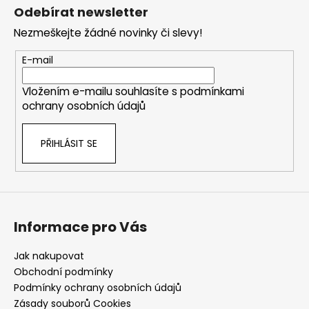
á
Odebírat newsletter
p
Nezmeškejte žádné novinky či slevy!
a
t
E-mail
í
Vložením e-mailu souhlasíte s
podmínkami
ochrany osobních údajů
PŘIHLÁSIT SE
Informace pro Vás
Jak nakupovat
Obchodní podmínky
Podmínky ochrany osobních údajů
Zásady souborů Cookies