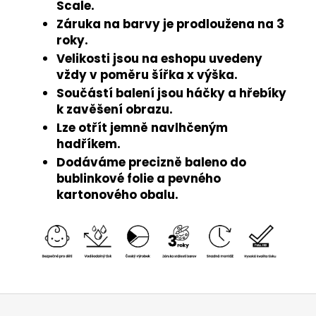
Scale.
Záruka na barvy je prodloužena na 3
roky.
Velikosti jsou na eshopu uvedeny
vždy v poměru šířka x výška.
Součástí balení jsou háčky a hřebíky
k zavěšení obrazu.
Lze otřít jemně navlhčeným
hadříkem.
Dodáváme precizně baleno do
bublinkové folie a pevného
kartonového obalu.
Z