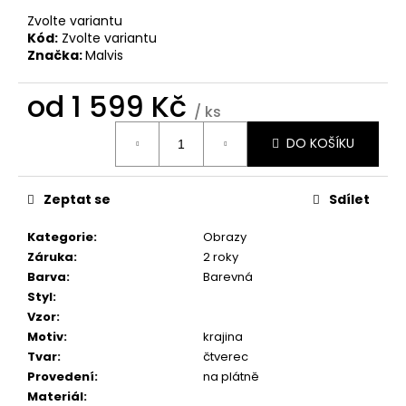
č
u
Zvolte variantu
Kód:
Zvolte variantu
j
Značka:
Malvis
e
m
od
1 599 Kč
e
/ ks
Měrná
DO KOŠÍKU
cena:
BROOKLYN
BRIDGE
MANHATTAN
Zeptat se
Sdílet
1
598
Kategorie
:
Obrazy
Kč
Záruka
:
2 roky
Barva
:
Barevná
Styl
:
Vzor
:
Motiv
:
krajina
Tvar
:
čtverec
Provedení
:
na plátně
Materiál
: