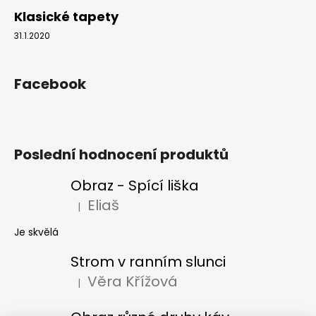
Klasické tapety
31.1.2020
Facebook
Poslední hodnocení produktů
Obraz - Spící liška
Eliaš
|
Hodnocení produktu je 5 z 5 hvězdiček.
Je skvělá
Strom v ranním slunci
Věra Křížová
|
Hodnocení produktu je 5 z 5 hvězdiček.