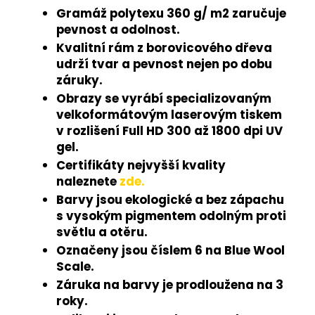
Gramáž polytexu 360 g/ m2 zaručuje
pevnost a odolnost.
Kvalitní rám z borovicového dřeva
udrží tvar a pevnost nejen po dobu
záruky.
Obrazy se vyrábí specializovaným
velkoformátovým laserovým tiskem
v rozlišení Full HD 300 až 1800 dpi UV
gel.
Certifikáty nejvyšší kvality
naleznete
zde.
Barvy jsou ekologické a bez zápachu
s vysokým pigmentem odolným proti
světlu a otěru.
Označeny jsou číslem 6 na Blue Wool
Scale.
Záruka na barvy je prodloužena na 3
roky.