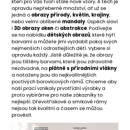
kteří pro Vás tvoří stále nové vzory. A těch je
opravdu nepřeberné množství, ať už se
jedná o
obrazy přírody, květin, krajiny
,
nebo velmi oblíbené
mandaly
. Úspěch slaví
i
3D obrazy oken
či
abstrakce
. Podívejte
se na nabídku
dětských obrazů
, které hýří
barvami a můžete jimi vyzdobit pokoj svých
nejmenších i odrostlejších dětí. Vybere si
opravdu každý. Jistě důležité je, že obrazy
jsou tištěny barvami, které jsou zdravotně
nezávadné, na
plátně s přírodními vlákny
a nataženy jsou do nejkvalitnějších
poctivých borovicových rámů. Chceme aby
naší prací vznikaly prvotřídní výrobky a
proto vybíráme pro naše zákazníky to
nejlepší. Dřevotřískové a smrkové rámy
nejsou tak kvalitní a časem se můžou
prověsit.