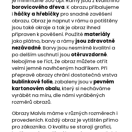
je minimálně 300 dpi. Rámy jsou z kvalitního
borovicového dřeva
. K obrazu přibalujeme
i
háčky a hřebíčky
pro snadné zavěšení
obrazu. Obraz je napnut v rámu a potištěny
jsou také okraje a tak je obraz ihned
připraven k pověšení. Použité
materiály
jako plátno, barvy a rámy
jsou zdravotně
nezávadné
. Barvy jsou nesmírně kvalitní a
po delším uschnutí jsou
otěruvzdorné
.
Nebojíme se říct, že obraz můžete otřít
velmi jemně navlhčeným hadříkem. Při
přepravě obrazy chrání dostatečná vrstva
bublinkové folie
, zabaleny jsou v
pevném
kartonovém obalu
, který si necháváme
vyrábět na míru, dle námi vyráběných
rozměrů obrazů.
Obrazy Malvis máme v různých rozměrech i
provedeních. Každý obraz je vytištěn přímo
pro zákazníka. O kvalitu se starají grafici,