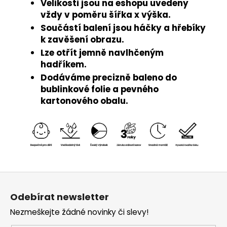
Velikosti jsou na eshopu uvedeny
vždy v poměru šířka x výška.
Součástí balení jsou háčky a hřebíky
k zavěšení obrazu.
Lze otřít jemně navlhčeným
hadříkem.
Dodáváme precizně baleno do
bublinkové folie a pevného
kartonového obalu.
Z
á
Odebírat newsletter
p
Nezmeškejte žádné novinky či slevy!
a