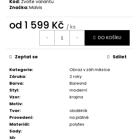
č
Kód:
Zvolte variantu
u
Značka:
Malvis
j
e
od
1 599 Kč
/ ks
m
Měrná
e
DO KOŠÍKU
cena:
OBRAZ
Zeptat se
Sdílet
OKNO
OBROVSKÝ
STROM
Kategorie
:
Obraz v záři měsíce
Záruka
:
2 roky
1
599
Barva
:
Barevná
Kč
Styl
:
moderní
Vzor
:
krajina
Motiv
:
Tvar
:
obdélník
Provedení
:
na plátně
Materiál
:
polytex
Sady
:
3D
: