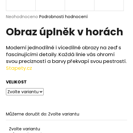
a
j
Průměrné
Neohodnoceno
Podrobnosti hodnocení
í
hodnocení
Obraz úplněk v horách
produktu
t
je
?
0,0
z
Moderní jednodílné i vícedílné obrazy na zeď s
5
fascinujícími detaily. Každá linie vás ohromí
hvězdiček.
svou precizností a barvy překvapí svou pestrostí.
Stapety.cz
HLEDAT
VELIKOST
D
o
p
o
Můžeme doručit do:
Zvolte variantu
r
u
Zvolte variantu