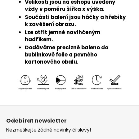
Velikosti jsou na eshopu uvedeny
vždy v poměru šířka x výška.
Součástí balení jsou háčky a hřebíky
k zavěšení obrazu.
Lze otřít jemně navlhčeným
hadříkem.
Dodáváme precizně baleno do
bublinkové folie a pevného
kartonového obalu.
Z
á
Odebírat newsletter
p
Nezmeškejte žádné novinky či slevy!
a