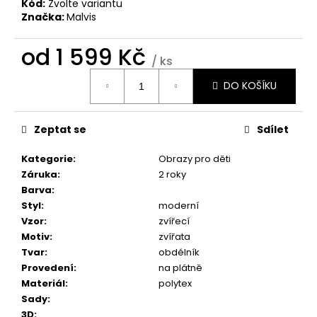
č
Kód:
Zvolte variantu
u
Značka:
Malvis
j
e
od
1 599 Kč
/ ks
m
Měrná
e
DO KOŠÍKU
cena:
OBRAZ
Zeptat se
Sdílet
OKNO
DO
RÁJE
Kategorie
:
Obrazy pro děti
PŘÍRODY
Záruka
:
2 roky
1
Barva
:
599
Styl
:
moderní
Kč
Vzor
:
zvířecí
Motiv
:
zvířata
Tvar
:
obdélník
Provedení
:
na plátně
Materiál
:
polytex
Sady
:
3D
: