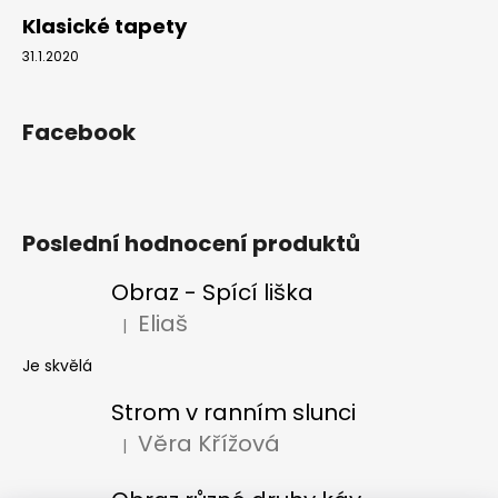
Klasické tapety
31.1.2020
Facebook
Poslední hodnocení produktů
Obraz - Spící liška
Eliaš
|
Hodnocení produktu je 5 z 5 hvězdiček.
Je skvělá
Strom v ranním slunci
Věra Křížová
|
Hodnocení produktu je 5 z 5 hvězdiček.