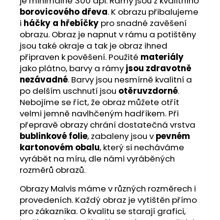
je minimálně 300 dpi. Rámy jsou z kvalitního
borovicového dřeva
. K obrazu přibalujeme
i
háčky a hřebíčky
pro snadné zavěšení
obrazu. Obraz je napnut v rámu a potištěny
jsou také okraje a tak je obraz ihned
připraven k pověšení. Použité
materiály
jako plátno, barvy a rámy
jsou zdravotně
nezávadné
. Barvy jsou nesmírně kvalitní a
po delším uschnutí jsou
otěruvzdorné
.
Nebojíme se říct, že obraz můžete otřít
velmi jemně navlhčeným hadříkem. Při
přepravě obrazy chrání dostatečná vrstva
bublinkové folie
, zabaleny jsou v
pevném
kartonovém obalu
, který si necháváme
vyrábět na míru, dle námi vyráběných
rozměrů obrazů.
Obrazy Malvis máme v různých rozměrech i
provedeních. Každý obraz je vytištěn přímo
pro zákazníka. O kvalitu se starají grafici,