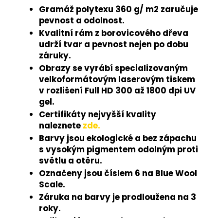
Gramáž polytexu 360 g/ m2 zaručuje
pevnost a odolnost.
Kvalitní rám z borovicového dřeva
udrží tvar a pevnost nejen po dobu
záruky.
Obrazy se vyrábí specializovaným
velkoformátovým laserovým tiskem
v rozlišení Full HD 300 až 1800 dpi UV
gel.
Certifikáty nejvyšší kvality
naleznete
zde.
Barvy jsou ekologické a bez zápachu
s vysokým pigmentem odolným proti
světlu a otěru.
Označeny jsou číslem 6 na Blue Wool
Scale.
Záruka na barvy je prodloužena na 3
roky.