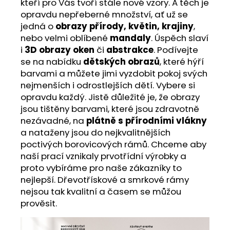
kteří pro Vás tvoří stále nové vzory. A těch je
opravdu nepřeberné množství, ať už se
jedná o
obrazy přírody, květin, krajiny
,
nebo velmi oblíbené
mandaly
. Úspěch slaví
i
3D obrazy oken
či
abstrakce
. Podívejte
se na nabídku
dětských obrazů
, které hýří
barvami a můžete jimi vyzdobit pokoj svých
nejmenších i odrostlejších dětí. Vybere si
opravdu každý. Jistě důležité je, že obrazy
jsou tištěny barvami, které jsou zdravotně
nezávadné, na
plátně s přírodními vlákny
a nataženy jsou do nejkvalitnějších
poctivých borovicových rámů. Chceme aby
naší prací vznikaly prvotřídní výrobky a
proto vybíráme pro naše zákazníky to
nejlepší. Dřevotřískové a smrkové rámy
nejsou tak kvalitní a časem se můžou
prověsit.