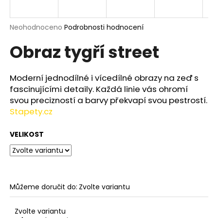
a
j
Průměrné
Neohodnoceno
Podrobnosti hodnocení
í
hodnocení
Obraz tygří street
produktu
t
je
?
0,0
z
Moderní jednodílné i vícedílné obrazy na zeď s
5
fascinujícími detaily. Každá linie vás ohromí
hvězdiček.
svou precizností a barvy překvapí svou pestrostí.
Stapety.cz
HLEDAT
VELIKOST
D
o
p
o
Můžeme doručit do:
Zvolte variantu
r
u
Zvolte variantu