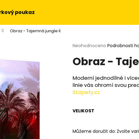
rkový poukaz
Obraz - Tajemná jungle II.
Co potřebujete najít?
Průměrné
Neohodnoceno
Podrobnosti h
hodnocení
Obraz - Taje
produktu
HLEDAT
je
0,0
z
Moderní jednodílné i více
5
Doporučujeme
linie vás ohromí svou prec
hvězdiček.
Stapety.cz
VELIKOST
Můžeme doručit do:
Zvolte var
OBRAZ NA STĚNU - SLUNEČNICE
OBRAZ - HUDEBN