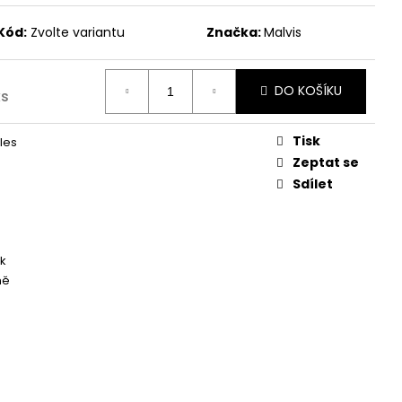
Kód:
Zvolte variantu
Značka:
Malvis
DO KOŠÍKU
ks
Tisk
les
Zeptat se
Sdílet
k
ně