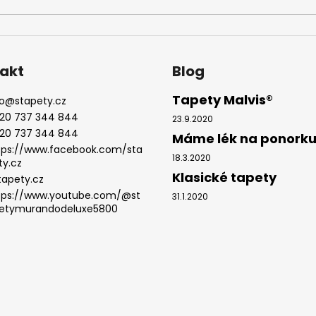
akt
Blog
Tapety Malvis®
o
@
stapety.cz
20 737 344 844
23.9.2020
20 737 344 844
Máme lék na ponork
tps://www.facebook.com/sta
18.3.2020
ty.cz
Klasické tapety
tapety.cz
tps://www.youtube.com/@st
31.1.2020
etymurandodeluxe5800