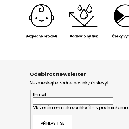
Z
á
Odebírat newsletter
p
Nezmeškejte žádné novinky či slevy!
a
t
E-mail
í
Vložením e-mailu souhlasíte s
podmínkami o
PŘIHLÁSIT SE