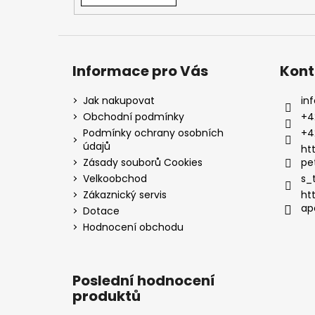
Informace pro Vás
Kont
Jak nakupovat
inf
Obchodní podmínky
+4
Podmínky ochrany osobních
+4
údajů
ht
Zásady souborů Cookies
pe
Velkoobchod
s_
Zákaznický servis
ht
ap
Dotace
Hodnocení obchodu
Poslední hodnocení
produktů