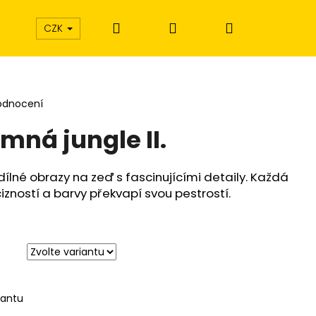
Hledat
Přihlášení
Nákupní
CZK
košík
odnocení
mná jungle II.
dílné obrazy na zeď s fascinujícími detaily. Každá
izností a barvy překvapí svou pestrostí.
iantu
Í EXTÁZE