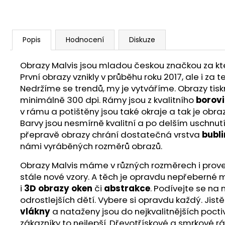
Popis
Hodnocení
Diskuze
Obrazy Malvis jsou mladou českou značkou za ktero
První obrazy vznikly v průběhu roku 2017, ale i z
Nedržíme se trendů, my je vytváříme. Obrazy ti
minimálně 300 dpi. Rámy jsou z kvalitního
borov
v rámu a potištěny jsou také okraje a tak je obra
Barvy jsou nesmírně kvalitní a po delším uschnut
přepravě obrazy chrání dostatečná vrstva
bubli
námi vyráběných rozměrů obrazů.
Obrazy Malvis máme v různých rozměrech i proveden
stále nové vzory. A těch je opravdu nepřeberné m
i
3D obrazy oken
či
abstrakce
. Podívejte se na
odrostlejších dětí. Vybere si opravdu každý. Jist
vlákny
a nataženy jsou do nejkvalitnějších poct
zákazníky to nejlepší. Dřevotřískové a smrkové r