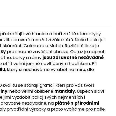
překračují své hranice a boří zažité stereotypy.
ouzlit obrovské množství zákazníků. Naše heslo je:
iskárnách Colorado a Mutoh. Rozlišení tisku je
čky
pro snadné zavěšení obrazu. Obraz je napnut
látno, barvy a rámy
jsou zdravotně nezávadné
.
te otřít velmi jemně navlhčeným hadříkem. Při
lu
, který si necháváme vyrábět na míru, dle
alitu se starají grafici, kteří pro Vás tvoří
jiny
, nebo velmi oblíbené
mandaly
. Úspěch slaví
e jimi vyzdobit pokoj svých nejmenších i
ou zdravotně nezávadné, na
plátně s přírodními
aly prvotřídní výrobky a proto vybíráme pro naše