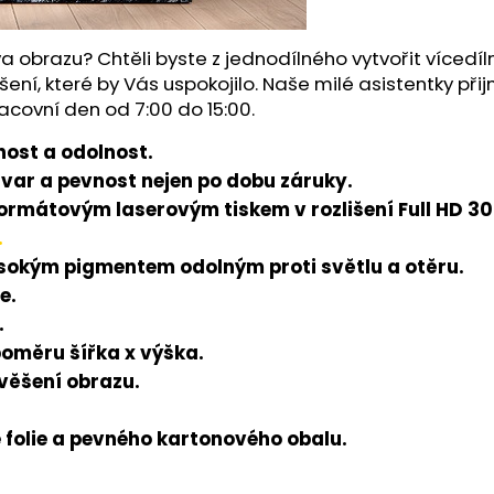
a obrazu? Chtěli byste z jednodílného vytvořit víced
šení, které by Vás uspokojilo. Naše milé asistentky př
acovní den od 7:00 do 15:00.
ost a odolnost.
tvar a pevnost nejen po dobu záruky.
rmátovým laserovým tiskem v rozlišení Full HD 300
.
ysokým pigmentem odolným proti světlu a otěru.
e.
.
poměru šířka x výška.
avěšení obrazu.
folie a pevného kartonového obalu.