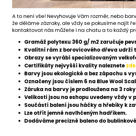
A to není vše! Nevyhovuje Vám rozměr, nebo barv
že děláme zázraky, ale vždy se pokusíme najít ře
kontaktovat nás můžete i na chatu a to každý pr
Gramáž polytexu 360 g/ m2 zaručuje pevn
Kvalitní rám z borovicového dřeva udrží 
Obrazy se vyrábí specializovaným velkofo
Certifikáty nejvyšší kvality naleznete
zde
Barvy jsou ekologické a bez zápachu s v
Označeny jsou číslem 6 na Blue Wool Scal
Záruka na barvy je prodloužena na 3 roky
Velikosti jsou na eshopu uvedeny vždy v 
Součástí balení jsou háčky a hřebíky k z
Lze otřít jemně navlhčeným hadříkem.
Dodáváme precizně baleno do bublinkové 