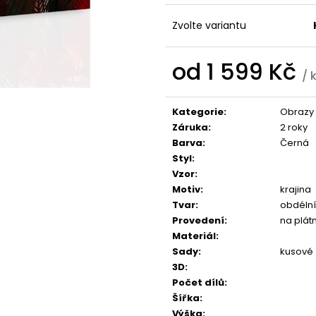
1 599 Kč
1 599 Kč
Zvolte variantu
od
1 599 Kč
/ 
Měrná
cena:
Kategorie
:
Obrazy 
Záruka
:
2 roky
Barva
:
Černá
Styl
:
Vzor
:
Motiv
:
krajina
Tvar
:
obdélní
Provedení
:
na plát
Materiál
:
Sady
:
kusové
3D
:
Počet dílů
:
Šířka
:
Výška
: