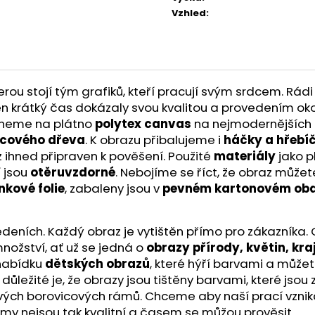
Vzhled
:
u stojí tým grafiků, kteří pracují svým srdcem. Rádi 
a ten krátký čas dokázaly svou kvalitou a provedením ok
skneme na plátno
polytex canvas
na nejmodernějších t
icového dřeva
. K obrazu přibalujeme i
háčky a hřebí
z ihned připraven k pověšení. Použité
materiály
jako p
í jsou
otěruvzdorné
. Nebojíme se říct, že obraz může
nkové folie
, zabaleny jsou v
pevném kartonovém oba
ích. Každý obraz je vytištěn přímo pro zákazníka. O kv
nožství, ať už se jedná o
obrazy přírody, květin, kra
 nabídku
dětských obrazů
, které hýří barvami a můžet
ě důležité je, že obrazy jsou tištěny barvami, které js
ivých borovicových rámů. Chceme aby naší prací vznik
ámy nejsou tak kvalitní a časem se můžou prověsit.