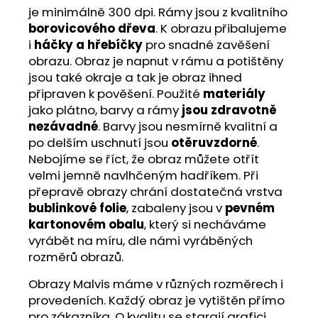
je minimálně 300 dpi. Rámy jsou z kvalitního
borovicového dřeva
. K obrazu přibalujeme
i
háčky a hřebíčky
pro snadné zavěšení
obrazu. Obraz je napnut v rámu a potištěny
jsou také okraje a tak je obraz ihned
připraven k pověšení. Použité
materiály
jako plátno, barvy a rámy
jsou zdravotně
nezávadné
. Barvy jsou nesmírně kvalitní a
po delším uschnutí jsou
otěruvzdorné
.
Nebojíme se říct, že obraz můžete otřít
velmi jemně navlhčeným hadříkem. Při
přepravě obrazy chrání dostatečná vrstva
bublinkové folie
, zabaleny jsou v
pevném
kartonovém obalu
, který si necháváme
vyrábět na míru, dle námi vyráběných
rozměrů obrazů.
Obrazy Malvis máme v různých rozměrech i
provedeních. Každý obraz je vytištěn přímo
pro zákazníka. O kvalitu se starají grafici,