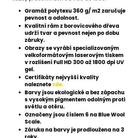
Gramáž polytexu 360 g/ m2 zaručuje
pevnost a odolnost.
Kvalitní rám z borovicového dřeva
udrží tvar a pevnost nejen po dobu
záruky.
Obrazy se vyrábí specializovaným
velkoformátovým laserovým tiskem
v rozlišení Full HD 300 až 1800 dpi UV
gel.
Certifikáty nejvyšší kvality
naleznete
zde.
Barvy jsou ekologické a bez zápachu
s vysokým pigmentem odolným proti
světlu a otěru.
Označeny jsou číslem 6 na Blue Wool
Scale.
Záruka na barvy je prodloužena na 3
roky.