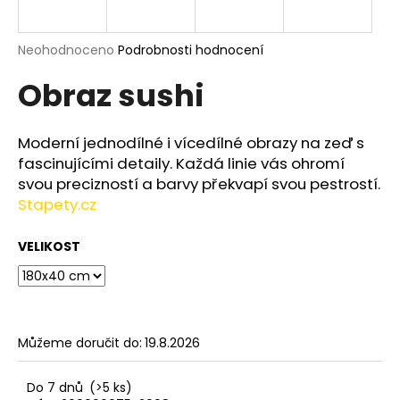
a
j
Průměrné
Neohodnoceno
Podrobnosti hodnocení
í
hodnocení
Obraz sushi
produktu
t
je
?
0,0
z
Moderní jednodílné i vícedílné obrazy na zeď s
5
fascinujícími detaily. Každá linie vás ohromí
hvězdiček.
svou precizností a barvy překvapí svou pestrostí.
Stapety.cz
HLEDAT
VELIKOST
D
o
p
o
Můžeme doručit do:
19.8.2026
r
u
Do 7 dnů
(>5 ks)