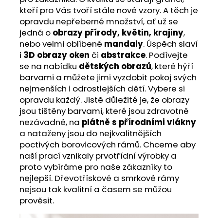
kteří pro Vás tvoří stále nové vzory. A těch je
opravdu nepřeberné množství, ať už se
jedná o
obrazy přírody, květin, krajiny
,
nebo velmi oblíbené
mandaly
. Úspěch slaví
i
3D obrazy oken
či
abstrakce
. Podívejte
se na nabídku
dětských obrazů
, které hýří
barvami a můžete jimi vyzdobit pokoj svých
nejmenších i odrostlejších dětí. Vybere si
opravdu každý. Jistě důležité je, že obrazy
jsou tištěny barvami, které jsou zdravotně
nezávadné, na
plátně s přírodními vlákny
a nataženy jsou do nejkvalitnějších
poctivých borovicových rámů. Chceme aby
naší prací vznikaly prvotřídní výrobky a
proto vybíráme pro naše zákazníky to
nejlepší. Dřevotřískové a smrkové rámy
nejsou tak kvalitní a časem se můžou
prověsit.