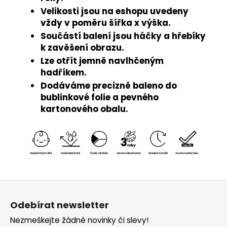
Velikosti jsou na eshopu uvedeny
vždy v poměru šířka x výška.
Součástí balení jsou háčky a hřebíky
k zavěšení obrazu.
Lze otřít jemně navlhčeným
hadříkem.
Dodáváme precizně baleno do
bublinkové folie a pevného
kartonového obalu.
Z
á
Odebírat newsletter
p
Nezmeškejte žádné novinky či slevy!
a