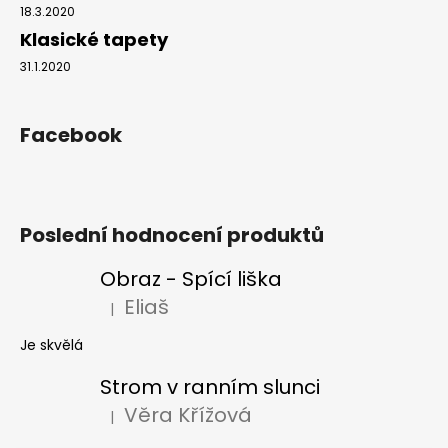
18.3.2020
Klasické tapety
31.1.2020
Facebook
Poslední hodnocení produktů
Obraz - Spící liška
Eliaš
|
Hodnocení produktu je 5 z 5 hvězdiček.
Je skvělá
Strom v ranním slunci
Věra Křížová
|
Hodnocení produktu je 5 z 5 hvězdiček.