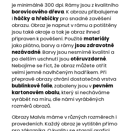
je minimálně 300 dpi. Rámy jsou z kvalitního
borovicového dřeva
. K obrazu přibalujeme
i
háčky a hřebíčky
pro snadné zavěšení
obrazu. Obraz je napnut v rámu a potištěny
jsou také okraje a tak je obraz ihned
připraven k pověšení. Použité
materiály
jako plátno, barvy a rámy
jsou zdravotně
nezávadné
. Barvy jsou nesmírně kvalitní a
po delším uschnutí jsou
otěruvzdorné
.
Nebojíme se říct, že obraz můžete otřít
velmi jemně navlhčeným hadříkem. Při
přepravě obrazy chrání dostatečná vrstva
bublinkové folie
, zabaleny jsou v
pevném
kartonovém obalu
, který si necháváme
vyrábět na míru, dle námi vyráběných
rozměrů obrazů.
Obrazy Malvis máme v různých rozměrech i
provedeních. Každý obraz je vytištěn přímo
pro zákazníka. O kvalitu se starají grafici,