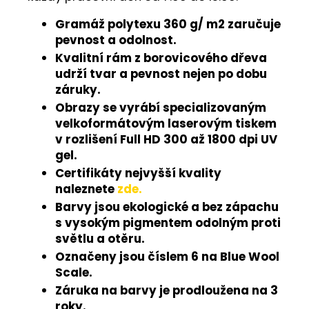
Gramáž polytexu 360 g/ m2 zaručuje
pevnost a odolnost.
Kvalitní rám z borovicového dřeva
udrží tvar a pevnost nejen po dobu
záruky.
Obrazy se vyrábí specializovaným
velkoformátovým laserovým tiskem
v rozlišení Full HD 300 až 1800 dpi UV
gel.
Certifikáty nejvyšší kvality
naleznete
zde.
Barvy jsou ekologické a bez zápachu
s vysokým pigmentem odolným proti
světlu a otěru.
Označeny jsou číslem 6 na Blue Wool
Scale.
Záruka na barvy je prodloužena na 3
roky.