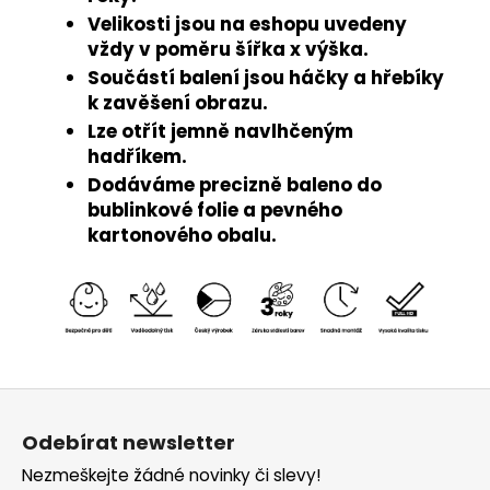
Velikosti jsou na eshopu uvedeny
vždy v poměru šířka x výška.
Součástí balení jsou háčky a hřebíky
k zavěšení obrazu.
Lze otřít jemně navlhčeným
hadříkem.
Dodáváme precizně baleno do
bublinkové folie a pevného
kartonového obalu.
Z
á
Odebírat newsletter
p
Nezmeškejte žádné novinky či slevy!
a