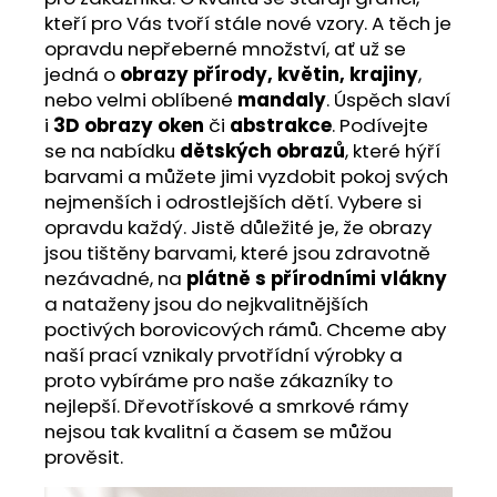
kteří pro Vás tvoří stále nové vzory. A těch je
opravdu nepřeberné množství, ať už se
jedná o
obrazy přírody, květin, krajiny
,
nebo velmi oblíbené
mandaly
. Úspěch slaví
i
3D obrazy oken
či
abstrakce
. Podívejte
se na nabídku
dětských obrazů
, které hýří
barvami a můžete jimi vyzdobit pokoj svých
nejmenších i odrostlejších dětí. Vybere si
opravdu každý. Jistě důležité je, že obrazy
jsou tištěny barvami, které jsou zdravotně
nezávadné, na
plátně s přírodními vlákny
a nataženy jsou do nejkvalitnějších
poctivých borovicových rámů. Chceme aby
naší prací vznikaly prvotřídní výrobky a
proto vybíráme pro naše zákazníky to
nejlepší. Dřevotřískové a smrkové rámy
nejsou tak kvalitní a časem se můžou
prověsit.