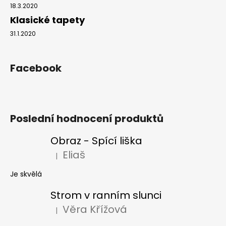
18.3.2020
Klasické tapety
31.1.2020
Facebook
Poslední hodnocení produktů
Obraz - Spící liška
Eliaš
|
Hodnocení produktu je 5 z 5 hvězdiček.
Je skvělá
Strom v ranním slunci
Věra Křížová
|
Hodnocení produktu je 5 z 5 hvězdiček.