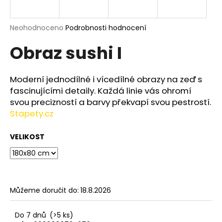
a
j
Průměrné
Neohodnoceno
Podrobnosti hodnocení
í
hodnocení
Obraz sushi I
produktu
t
je
?
0,0
z
Moderní jednodílné i vícedílné obrazy na zeď s
5
fascinujícími detaily. Každá linie vás ohromí
hvězdiček.
svou precizností a barvy překvapí svou pestrostí.
Stapety.cz
HLEDAT
VELIKOST
D
o
p
o
Můžeme doručit do:
18.8.2026
r
u
Do 7 dnů
(>5 ks)