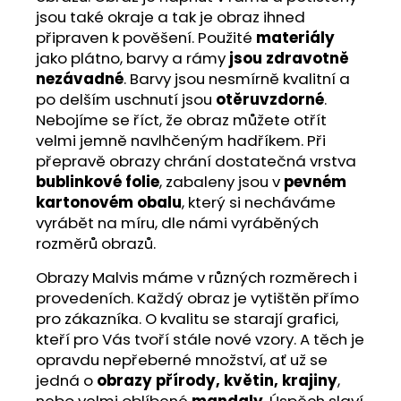
jsou také okraje a tak je obraz ihned
připraven k pověšení. Použité
materiály
jako plátno, barvy a rámy
jsou zdravotně
nezávadné
. Barvy jsou nesmírně kvalitní a
po delším uschnutí jsou
otěruvzdorné
.
Nebojíme se říct, že obraz můžete otřít
velmi jemně navlhčeným hadříkem. Při
přepravě obrazy chrání dostatečná vrstva
bublinkové folie
, zabaleny jsou v
pevném
kartonovém obalu
, který si necháváme
vyrábět na míru, dle námi vyráběných
rozměrů obrazů.
Obrazy Malvis máme v různých rozměrech i
provedeních. Každý obraz je vytištěn přímo
pro zákazníka. O kvalitu se starají grafici,
kteří pro Vás tvoří stále nové vzory. A těch je
opravdu nepřeberné množství, ať už se
jedná o
obrazy přírody, květin, krajiny
,
nebo velmi oblíbené
mandaly
. Úspěch slaví