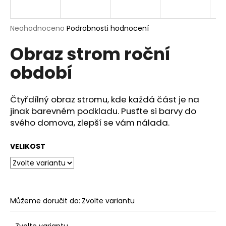
a
j
Průměrné
Neohodnoceno
Podrobnosti hodnocení
í
hodnocení
Obraz strom roční
produktu
t
je
?
období
0,0
z
5
hvězdiček.
Čtyřdílný obraz stromu, kde každá část je na
jinak barevném podkladu. Pusťte si barvy do
HLEDAT
svého domova, zlepší se vám nálada.
VELIKOST
D
o
p
o
Můžeme doručit do:
Zvolte variantu
r
u
Zvolte variantu