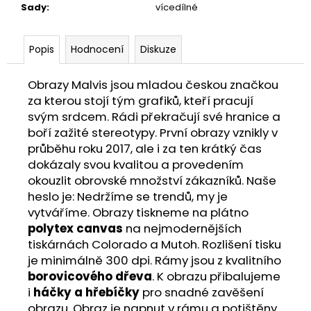
Sady
:
vícedílné
Popis
Hodnocení
Diskuze
Obrazy Malvis jsou mladou českou značkou
za kterou stojí tým grafiků, kteří pracují
svým srdcem. Rádi překračují své hranice a
boří zažité stereotypy. První obrazy vznikly v
průběhu roku 2017, ale i za ten krátký čas
dokázaly svou kvalitou a provedením
okouzlit obrovské množství zákazníků. Naše
heslo je: Nedržíme se trendů, my je
vytváříme. Obrazy tiskneme na plátno
polytex canvas
na nejmodernějších
tiskárnách Colorado a Mutoh. Rozlišení tisku
je minimálně 300 dpi. Rámy jsou z kvalitního
borovicového dřeva
. K obrazu přibalujeme
i
háčky a hřebíčky
pro snadné zavěšení
obrazu. Obraz je napnut v rámu a potištěny