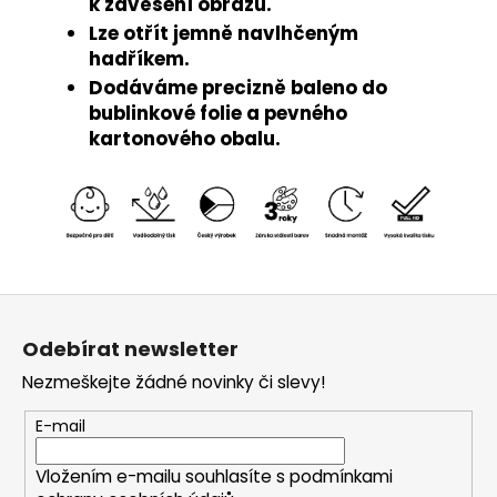
k zavěšení obrazu.
Lze otřít jemně navlhčeným
hadříkem.
Dodáváme precizně baleno do
bublinkové folie a pevného
kartonového obalu.
Z
á
Odebírat newsletter
p
Nezmeškejte žádné novinky či slevy!
a
t
E-mail
í
Vložením e-mailu souhlasíte s
podmínkami