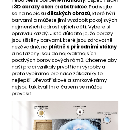
i
3D obrazy oken
či
abstrakce
. Podívejte
se na nabídku
dětských obrazů
, které hýří
barvami a můžete jimi vyzdobit pokoj svých
nejmenších i odrostlejších dětí. Vybere si
opravdu každý. Jistě důležité je, že obrazy
jsou tištěny barvami, které jsou zdravotně
nezávadné, na
plátně s přírodními vlákny
a nataženy jsou do nejkvalitnějších
poctivých borovicových rámů. Chceme aby
naší prací vznikaly prvotřídní výrobky a
proto vybíráme pro naše zákazníky to
nejlepší. Dřevotřískové a smrkové rámy
nejsou tak kvalitní a časem se můžou
prověsit.