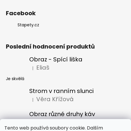
Facebook
Stapety.cz
Poslední hodnocení produktů
Obraz - Spící liška
Eliaš
|
Hodnocení produktu je 5 z 5 hvězdiček.
Je skvělá
Strom v ranním slunci
Věra Křížová
|
Hodnocení produktu je 5 z 5 hvězdiček.
Obraz různé druhy káv
Denisa Bacúrová
|
Hodnocení produktu je 5 z 5 hvězdiček.
Tento web používá soubory cookie. Dalším