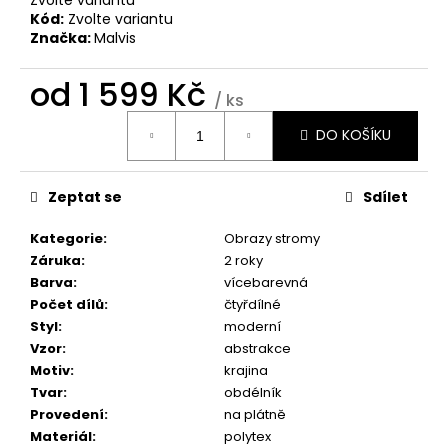
č
Kód:
Zvolte variantu
u
Značka:
Malvis
j
e
od
1 599 Kč
m
/ ks
e
Měrná
DO KOŠÍKU
cena:
OBRAZ
-
Zeptat se
Sdílet
HUDEBNÍ
EXTÁZE
Kategorie
:
Obrazy stromy
1
Záruka
:
2 roky
599
Kč
Barva
:
vícebarevná
Počet dílů
:
čtyřdílné
Styl
:
moderní
Vzor
:
abstrakce
Motiv
:
krajina
Tvar
:
obdélník
Provedení
:
na plátně
Materiál
:
polytex