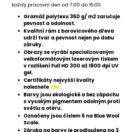
každý pracovní den od 7:00 do 15:00.
Gramáž polytexu 360 g/ m2 zaručuje
pevnost a odolnost.
Kvalitní rám z borovicového dřeva
udrží tvar a pevnost nejen po dobu
záruky.
Obrazy se vyrábí specializovaným
velkoformátovým laserovým tiskem
v rozlišení Full HD 300 až 1800 dpi UV
gel.
Certifikáty nejvyšší kvality
naleznete
zde.
Barvy jsou ekologické a bez zápachu
s vysokým pigmentem odolným proti
světlu a otěru.
Označeny jsou číslem 6 na Blue Wool
Scale.
Záruka na barvy je prodloužena na 3