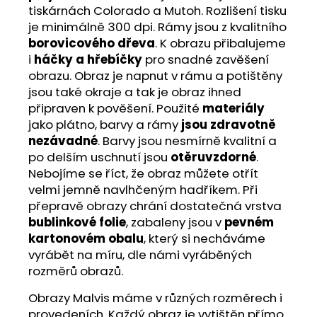
tiskárnách Colorado a Mutoh. Rozlišení tisku
je minimálně 300 dpi. Rámy jsou z kvalitního
borovicového dřeva
. K obrazu přibalujeme
i
háčky a hřebíčky
pro snadné zavěšení
obrazu. Obraz je napnut v rámu a potištěny
jsou také okraje a tak je obraz ihned
připraven k pověšení. Použité
materiály
jako plátno, barvy a rámy
jsou zdravotně
nezávadné
. Barvy jsou nesmírně kvalitní a
po delším uschnutí jsou
otěruvzdorné
.
Nebojíme se říct, že obraz můžete otřít
velmi jemně navlhčeným hadříkem. Při
přepravě obrazy chrání dostatečná vrstva
bublinkové folie
, zabaleny jsou v
pevném
kartonovém obalu
, který si necháváme
vyrábět na míru, dle námi vyráběných
rozměrů obrazů.
Obrazy Malvis máme v různých rozměrech i
provedeních. Každý obraz je vytištěn přímo