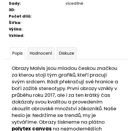
Sady
:
vícedílné
3D
:
Počet dílů
:
Šířka
:
Výška
:
Vzhled
:
Popis
Hodnocení
Diskuze
Obrazy Malvis jsou mladou českou značkou
za kterou stojí tým grafiků, kteří pracují
svým srdcem. Rádi překračují své hranice a
boří zažité stereotypy. První obrazy vznikly v
průběhu roku 2017, ale i za ten krátký čas
dokázaly svou kvalitou a provedením
okouzlit obrovské množství zákazníků. Naše
heslo je: Nedržíme se trendů, my je
vytváříme. Obrazy tiskneme na plátno
polytex canvas
na nejmodernějších