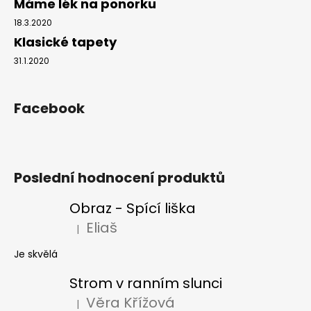
Máme lék na ponorku
18.3.2020
Klasické tapety
31.1.2020
Facebook
Poslední hodnocení produktů
Obraz - Spící liška
Eliaš
|
Hodnocení produktu je 5 z 5 hvězdiček.
Je skvělá
Strom v ranním slunci
Věra Křížová
|
Hodnocení produktu je 5 z 5 hvězdiček.