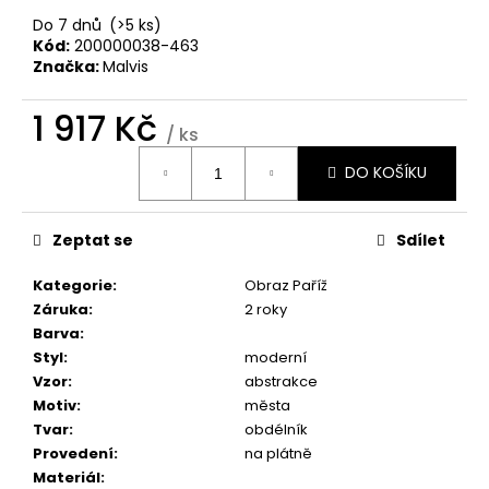
č
u
Do 7 dnů
(>5 ks)
Kód:
200000038-463
j
Značka:
Malvis
e
m
1 917 Kč
e
/ ks
Měrná
DO KOŠÍKU
cena:
OBRAZ
OKNO
DO
Zeptat se
Sdílet
RÁJE
PŘÍRODY
Kategorie
:
Obraz Paříž
1
599
Záruka
:
2 roky
Kč
Barva
:
Styl
:
moderní
Vzor
:
abstrakce
Motiv
:
města
Tvar
:
obdélník
Provedení
:
na plátně
Materiál
: