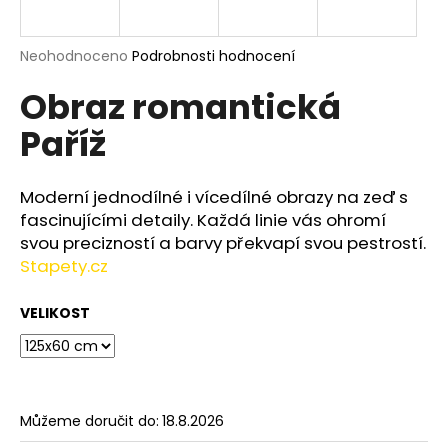
a
j
Průměrné
Neohodnoceno
Podrobnosti hodnocení
í
hodnocení
Obraz romantická
produktu
t
je
?
Paříž
0,0
z
5
hvězdiček.
Moderní jednodílné i vícedílné obrazy na zeď s
fascinujícími detaily. Každá linie vás ohromí
HLEDAT
svou precizností a barvy překvapí svou pestrostí.
Stapety.cz
VELIKOST
D
o
p
o
r
Můžeme doručit do:
18.8.2026
u