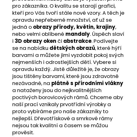
pro zákazníka. O kvalitu se starají grafici,
kteří pro Vás tvoří stále nové vzory. A těch je
opravdu nepřeberné množství, ať už se
jedná o
obrazy přírody, květin, krajiny
,
nebo velmi oblíbené
mandaly
. Úspěch slaví
i
3D obrazy oken
či
abstrakce
. Podívejte
se na nabídku
dětských obrazů
, které hýří
barvami a můžete jimi vyzdobit pokoj svých
nejmenších i odrostlejších dětí. Vybere si
opravdu každý. Jistě důležité je, že obrazy
jsou tištěny barvami, které jsou zdravotně
nezávadné, na
plátně s přírodními vlákny
a nataženy jsou do nejkvalitnějších
poctivých borovicových rámů. Chceme aby
naší prací vznikaly prvotřídní výrobky a
proto vybíráme pro naše zákazníky to
nejlepší. Dřevotřískové a smrkové rámy
nejsou tak kvalitní a časem se můžou
prověsit.