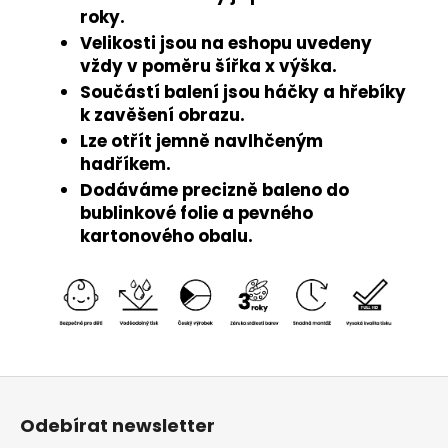
roky.
Velikosti jsou na eshopu uvedeny
vždy v poměru šířka x výška.
Součástí balení jsou háčky a hřebíky
k zavěšení obrazu.
Lze otřít jemně navlhčeným
hadříkem.
Dodáváme precizně baleno do
bublinkové folie a pevného
kartonového obalu.
Z
á
Odebírat newsletter
p