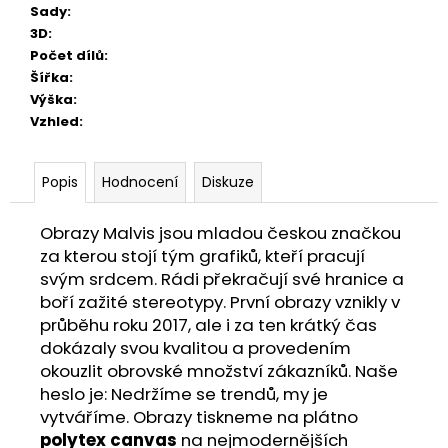
Sady
:
3D
:
Počet dílů
:
Šířka
:
Výška
:
Vzhled
:
Popis
Hodnocení
Diskuze
Obrazy Malvis jsou mladou českou značkou
za kterou stojí tým grafiků, kteří pracují
svým srdcem. Rádi překračují své hranice a
boří zažité stereotypy. První obrazy vznikly v
průběhu roku 2017, ale i za ten krátký čas
dokázaly svou kvalitou a provedením
okouzlit obrovské množství zákazníků. Naše
heslo je: Nedržíme se trendů, my je
vytváříme. Obrazy tiskneme na plátno
polytex canvas
na nejmodernějších