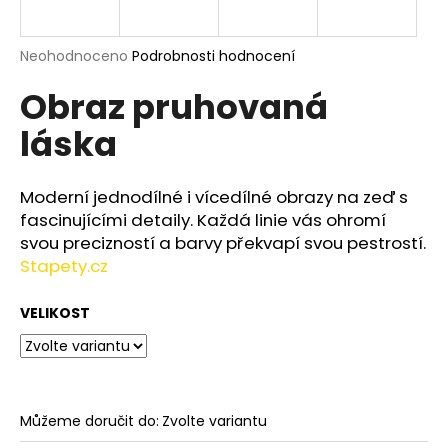
a
j
Průměrné
Neohodnoceno
Podrobnosti hodnocení
í
hodnocení
Obraz pruhovaná
produktu
t
je
?
láska
0,0
z
5
hvězdiček.
Moderní jednodílné i vícedílné obrazy na zeď s
fascinujícími detaily. Každá linie vás ohromí
HLEDAT
svou precizností a barvy překvapí svou pestrostí.
Stapety.cz
VELIKOST
D
o
p
o
r
Můžeme doručit do:
Zvolte variantu
u