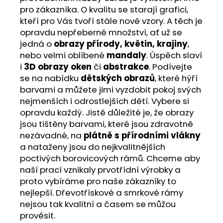
pro zákazníka. O kvalitu se starají grafici,
kteří pro Vás tvoří stále nové vzory. A těch je
opravdu nepřeberné množství, ať už se
jedná o
obrazy přírody, květin, krajiny
,
nebo velmi oblíbené
mandaly
. Úspěch slaví
i
3D obrazy oken
či
abstrakce
. Podívejte
se na nabídku
dětských obrazů
, které hýří
barvami a můžete jimi vyzdobit pokoj svých
nejmenších i odrostlejších dětí. Vybere si
opravdu každý. Jistě důležité je, že obrazy
jsou tištěny barvami, které jsou zdravotně
nezávadné, na
plátně s přírodními vlákny
a nataženy jsou do nejkvalitnějších
poctivých borovicových rámů. Chceme aby
naší prací vznikaly prvotřídní výrobky a
proto vybíráme pro naše zákazníky to
nejlepší. Dřevotřískové a smrkové rámy
nejsou tak kvalitní a časem se můžou
prověsit.