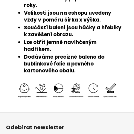
roky.
Velikosti jsou na eshopu uvedeny
vždy v poměru šířka x výška.
Součástí balení jsou háčky a hřebíky
k zavěšení obrazu.
Lze otřít jemně navlhčeným
hadříkem.
Dodáváme precizně baleno do
bublinkové folie a pevného
kartonového obalu.
Z
á
Odebírat newsletter
p