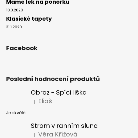
Máme lék na ponorku
18.3.2020
Klasické tapety
31.1.2020
Facebook
Poslední hodnocení produktů
Obraz - Spící liška
Eliaš
|
Hodnocení produktu je 5 z 5 hvězdiček.
Je skvělá
Strom v ranním slunci
Věra Křížová
|
Hodnocení produktu je 5 z 5 hvězdiček.