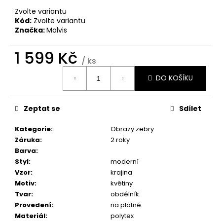
č
u
Zvolte variantu
Kód:
Zvolte variantu
j
Značka:
Malvis
e
m
1 599 Kč
e
/ ks
Měrná
DO KOŠÍKU
cena:
OBRAZ
OKNO
DO
Zeptat se
Sdílet
RÁJE
PŘÍRODY
Kategorie
:
Obrazy zebry
1
599
Záruka
:
2 roky
Kč
Barva
:
Styl
:
moderní
Vzor
:
krajina
Motiv
:
květiny
Tvar
:
obdélník
Provedení
:
na plátně
Materiál
:
polytex