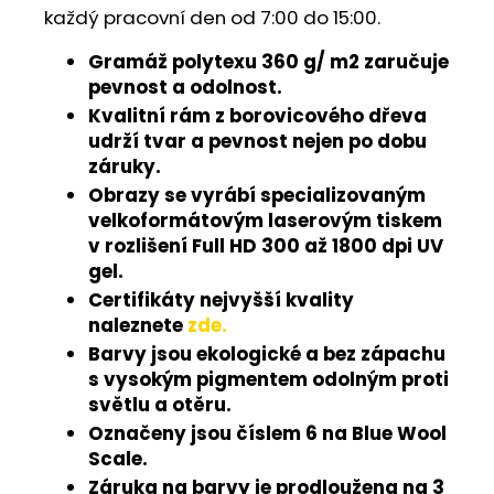
každý pracovní den od 7:00 do 15:00.
Gramáž polytexu 360 g/ m2 zaručuje
pevnost a odolnost.
Kvalitní rám z borovicového dřeva
udrží tvar a pevnost nejen po dobu
záruky.
Obrazy se vyrábí specializovaným
velkoformátovým laserovým tiskem
v rozlišení Full HD 300 až 1800 dpi UV
gel.
Certifikáty nejvyšší kvality
naleznete
zde.
Barvy jsou ekologické a bez zápachu
s vysokým pigmentem odolným proti
světlu a otěru.
Označeny jsou číslem 6 na Blue Wool
Scale.
Záruka na barvy je prodloužena na 3