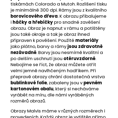
tiskárnách Colorado a Mutoh. Rozlišení tisku
je minimálně 300 dpi. Rámy jsou z kvalitního
borovicového dřeva
. K obrazu přibalujeme
i
háčky a hřebíčky
pro snadné zavěšení
obrazu. Obraz je napnut v rámu a potištěny
jsou také okraje a tak je obraz ihned
připraven k pověšení. Použité
materiály
jako plátno, barvy a rámy
jsou zdravotně
nezávadné
. Barvy jsou nesmírně kvalitní a
po delším uschnutí jsou
otěruvzdorné
.
Nebojíme se říct, že obraz můžete otřít
velmi jemně navlhčeným hadříkem. Při
přepravě obrazy chrání dostatečná vrstva
bublinkové folie
, zabaleny jsou v
pevném
kartonovém obalu
, který si necháváme
vyrábět na míru, dle námi vyráběných
rozměrů obrazů.
Obrazy Malvis máme v různých rozměrech i
provedeních. Každý obraz je vytištěn přímo