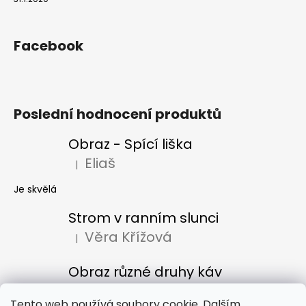
Facebook
Poslední hodnocení produktů
Obraz - Spící liška
Eliaš
|
Hodnocení produktu je 5 z 5 hvězdiček.
Je skvělá
Strom v ranním slunci
Věra Křížová
|
Hodnocení produktu je 5 z 5 hvězdiček.
Obraz různé druhy káv
Denisa Bacúrová
|
Hodnocení produktu je 5 z 5 hvězdiček.
Tento web používá soubory cookie. Dalším