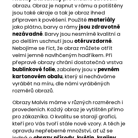
obrazu. Obraz je napnut v rámu a potištěny
jsou také okraje a tak je obraz ihned
připraven k pověšení. Použité
materiály
jako plátno, barvy a rámy
jsou zdravotně
nezávadné
. Barvy jsou nesmírně kvalitní a
po delším uschnutí jsou
otěruvzdorné
.
Nebojíme se říct, že obraz můžete otřít
velmi jemně navlhčeným hadříkem. Při
přepravě obrazy chrání dostatečná vrstva
bublinkové folie
, zabaleny jsou v
pevném
kartonovém obalu
, který si necháváme
vyrábět na míru, dle námi vyráběných
rozměrů obrazů.
Obrazy Malvis máme v různých rozměrech i
provedeních. Každý obraz je vytištěn přímo
pro zákazníka. O kvalitu se starají grafici,
kteří pro Vás tvoří stále nové vzory. A těch je
opravdu nepřeberné množství, ať už se
jedná o
obrazy přírody, květin, krajiny
,