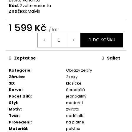
č
Kód:
Zvolte variantu
u
Značka:
Malvis
j
e
1 599 Kč
m
/ ks
e
Měrná
DO KOŠÍKU
cena:
BROOKLYN
BRIDGE
Zeptat se
Sdílet
MANHATTAN
1
Kategorie
:
Obrazy zebry
598
Záruka
:
2 roky
Kč
3D
:
klasické
Barva
:
černobílá
Počet dílů
:
jednodílný
Styl
:
moderní
Motiv
:
zvířata
Tvar
:
obdélník
Provedení
:
na plátně
Materiál
:
polytex