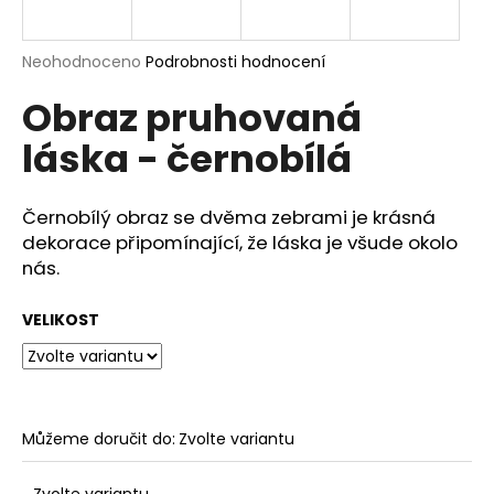
a
j
Průměrné
Neohodnoceno
Podrobnosti hodnocení
í
hodnocení
Obraz pruhovaná
produktu
t
je
?
láska - černobílá
0,0
z
5
hvězdiček.
Černobílý obraz se dvěma zebrami je krásná
dekorace připomínající, že láska je všude okolo
HLEDAT
nás.
VELIKOST
D
o
p
o
Můžeme doručit do:
Zvolte variantu
r
u
Zvolte variantu