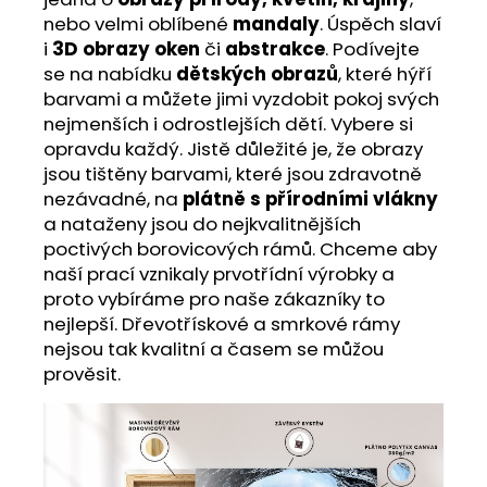
nebo velmi oblíbené
mandaly
. Úspěch slaví
i
3D obrazy oken
či
abstrakce
. Podívejte
se na nabídku
dětských obrazů
, které hýří
barvami a můžete jimi vyzdobit pokoj svých
nejmenších i odrostlejších dětí. Vybere si
opravdu každý. Jistě důležité je, že obrazy
jsou tištěny barvami, které jsou zdravotně
nezávadné, na
plátně s přírodními vlákny
a nataženy jsou do nejkvalitnějších
poctivých borovicových rámů. Chceme aby
naší prací vznikaly prvotřídní výrobky a
proto vybíráme pro naše zákazníky to
nejlepší. Dřevotřískové a smrkové rámy
nejsou tak kvalitní a časem se můžou
prověsit.