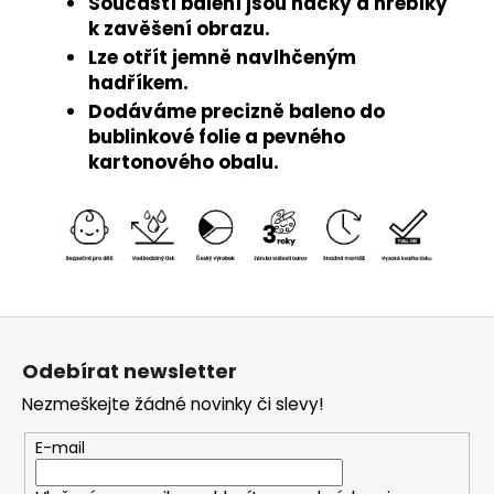
Součástí balení jsou háčky a hřebíky
k zavěšení obrazu.
Lze otřít jemně navlhčeným
hadříkem.
Dodáváme precizně baleno do
bublinkové folie a pevného
kartonového obalu.
Z
á
Odebírat newsletter
p
Nezmeškejte žádné novinky či slevy!
a
t
E-mail
í