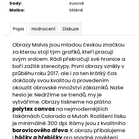
Sady
:
kusové
Malba
:
tištěné
Popis
Hodnocení
Diskuze
Obrazy Malvis jsou mladou českou značkou
za kterou stojí tým grafiků, kteří pracují
svým srdcem. Rádi překračují své hranice a
boří zažité stereotypy. První obrazy vznikly v
průběhu roku 2017, ale i za ten krátký čas
dokázaly svou kvalitou a provedením
okouzlit obrovské množství zákazníků. Naše
heslo je: Nedržíme se trendů, my je
vytváříme. Obrazy tiskneme na plátno
polytex canvas
na nejmodernějších
tiskárnách Colorado a Mutoh. Rozlišení tisku
je minimálně 300 dpi. Rámy jsou z kvalitního
borovicového dřeva
. K obrazu přibalujeme
i
háčky a hřebíčky
pro snadné zavěšení