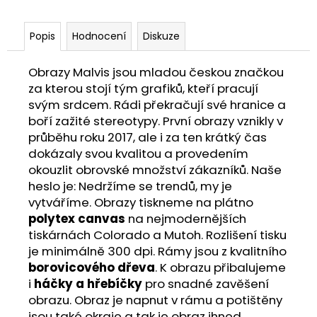
Popis
Hodnocení
Diskuze
Obrazy Malvis jsou mladou českou značkou
za kterou stojí tým grafiků, kteří pracují
svým srdcem. Rádi překračují své hranice a
boří zažité stereotypy. První obrazy vznikly v
průběhu roku 2017, ale i za ten krátký čas
dokázaly svou kvalitou a provedením
okouzlit obrovské množství zákazníků. Naše
heslo je: Nedržíme se trendů, my je
vytváříme. Obrazy tiskneme na plátno
polytex canvas
na nejmodernějších
tiskárnách Colorado a Mutoh. Rozlišení tisku
je minimálně 300 dpi. Rámy jsou z kvalitního
borovicového dřeva
. K obrazu přibalujeme
i
háčky a hřebíčky
pro snadné zavěšení
obrazu. Obraz je napnut v rámu a potištěny
jsou také okraje a tak je obraz ihned