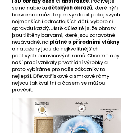
i
3D obrazy oken
či
abstrakce
. Podívejte
se na nabídku
dětských obrazů
, které hýří
barvami a můžete jimi vyzdobit pokoj svých
nejmenších i odrostlejších dětí. Vybere si
opravdu každý. Jistě důležité je, že obrazy
jsou tištěny barvami, které jsou zdravotně
nezávadné, na
plátně s přírodními vlákny
a nataženy jsou do nejkvalitnějších
poctivých borovicových rámů. Chceme aby
naší prací vznikaly prvotřídní výrobky a
proto vybíráme pro naše zákazníky to
nejlepší. Dřevotřískové a smrkové rámy
nejsou tak kvalitní a časem se můžou
prověsit.