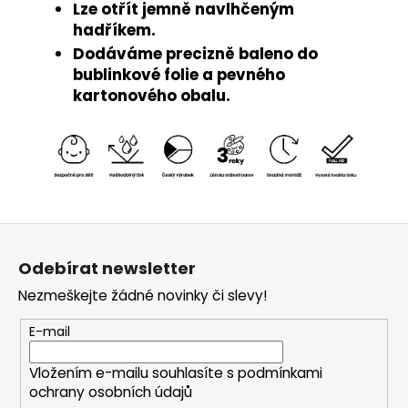
Lze otřít jemně navlhčeným
hadříkem.
Dodáváme precizně baleno do
bublinkové folie a pevného
kartonového obalu.
Z
á
Odebírat newsletter
p
Nezmeškejte žádné novinky či slevy!
a
t
E-mail
í
Vložením e-mailu souhlasíte s
podmínkami
ochrany osobních údajů