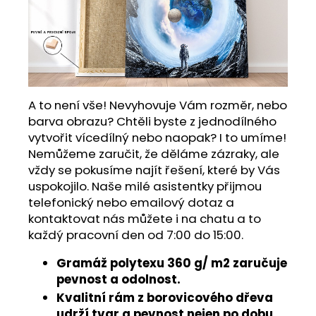
A to není vše! Nevyhovuje Vám rozměr, nebo
barva obrazu? Chtěli byste z jednodílného
vytvořit vícedílný nebo naopak? I to umíme!
Nemůžeme zaručit, že děláme zázraky, ale
vždy se pokusíme najít řešení, které by Vás
uspokojilo. Naše milé asistentky přijmou
telefonický nebo emailový dotaz a
kontaktovat nás můžete i na chatu a to
každý pracovní den od 7:00 do 15:00.
Gramáž polytexu 360 g/ m2 zaručuje
pevnost a odolnost.
Kvalitní rám z borovicového dřeva
udrží tvar a pevnost nejen po dobu