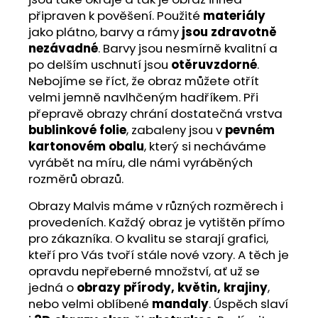
připraven k pověšení. Použité
materiály
jako plátno, barvy a rámy
jsou zdravotně
nezávadné
. Barvy jsou nesmírně kvalitní a
po delším uschnutí jsou
otěruvzdorné
.
Nebojíme se říct, že obraz můžete otřít
velmi jemně navlhčeným hadříkem. Při
přepravě obrazy chrání dostatečná vrstva
bublinkové folie
, zabaleny jsou v
pevném
kartonovém obalu
, který si necháváme
vyrábět na míru, dle námi vyráběných
rozměrů obrazů.
Obrazy Malvis máme v různých rozměrech i
provedeních. Každý obraz je vytištěn přímo
pro zákazníka. O kvalitu se starají grafici,
kteří pro Vás tvoří stále nové vzory. A těch je
opravdu nepřeberné množství, ať už se
jedná o
obrazy přírody, květin, krajiny
,
nebo velmi oblíbené
mandaly
. Úspěch slaví