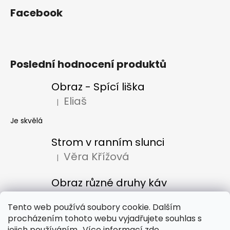
Facebook
Poslední hodnocení produktů
Obraz - Spící liška
Eliaš
|
Hodnocení produktu je 5 z 5 hvězdiček.
Je skvělá
Strom v ranním slunci
Věra Křížová
|
Hodnocení produktu je 5 z 5 hvězdiček.
Obraz různé druhy káv
Denisa Bacúrová
|
Hodnocení produktu je 5 z 5 hvězdiček.
Tento web používá soubory cookie. Dalším
procházením tohoto webu vyjadřujete souhlas s
jejich používáním.. Více informací
zde
.