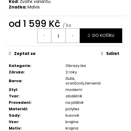
č
Kód:
Zvolte variantu
u
Značka:
Malvis
j
e
od
1 599 Kč
/ ks
m
Měrná
e
DO KOŠÍKU
cena:
BROOKLYN
Zeptat se
Sdílet
BRIDGE
MANHATTAN
Kategorie
:
Obrazy les
1
Záruka
:
2 roky
598
Kč
žlutá,
Barva
:
oranžová,červená
Styl
:
moderní
Tvar
:
obdélník
Provedení
:
na plátně
Materiál
:
polytex
Sady
:
kusové
Vzor
:
krajina
Motiv
:
krajina