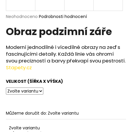
a
j
Průměrné
Neohodnoceno
Podrobnosti hodnocení
í
hodnocení
Obraz podzimní záře
produktu
t
je
?
0,0
z
Moderní jednodílné i vícedílné obrazy na zeď s
5
fascinujícími detaily. Každá linie vás ohromí
hvězdiček.
svou precizností a barvy překvapí svou pestrostí.
Stapety.cz
HLEDAT
VELIKOST (ŠÍŘKA X VÝŠKA)
D
o
p
o
Můžeme doručit do:
Zvolte variantu
r
u
Zvolte variantu