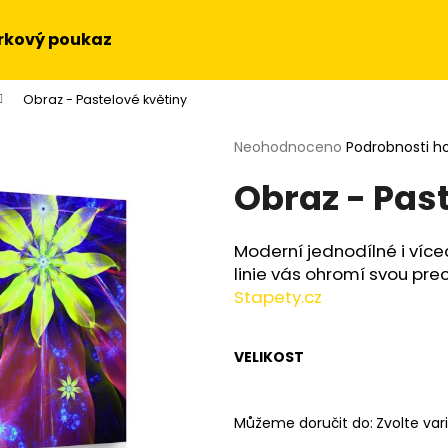
rkový poukaz
Obraz - Pastelové květiny
Co potřebujete najít?
Průměrné
Neohodnoceno
Podrobnosti h
hodnocení
Obraz - Pas
produktu
HLEDAT
je
0,0
z
Moderní jednodílné i více
5
Doporučujeme
linie vás ohromí svou prec
hvězdiček.
Stapety.cz
VELIKOST
Můžeme doručit do:
Zvolte var
OBRAZ NA STĚNU - SLUNEČNICE
OBRAZ - HUDEBN