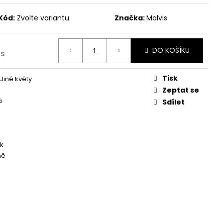
Kód:
Zvolte variantu
Značka:
Malvis
DO KOŠÍKU
ks
Tisk
Jiné květy
Zeptat se
á
Sdílet
k
ně