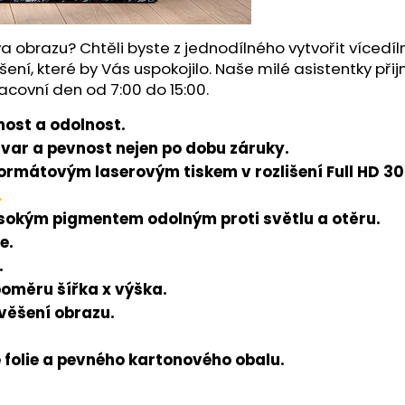
a obrazu? Chtěli byste z jednodílného vytvořit víced
šení, které by Vás uspokojilo. Naše milé asistentky př
acovní den od 7:00 do 15:00.
ost a odolnost.
tvar a pevnost nejen po dobu záruky.
rmátovým laserovým tiskem v rozlišení Full HD 300
.
ysokým pigmentem odolným proti světlu a otěru.
e.
.
poměru šířka x výška.
avěšení obrazu.
folie a pevného kartonového obalu.