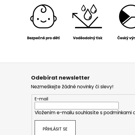
Z
á
Odebírat newsletter
p
Nezmeškejte žádné novinky či slevy!
a
t
E-mail
í
Vložením e-mailu souhlasíte s
podmínkami o
PŘIHLÁSIT SE