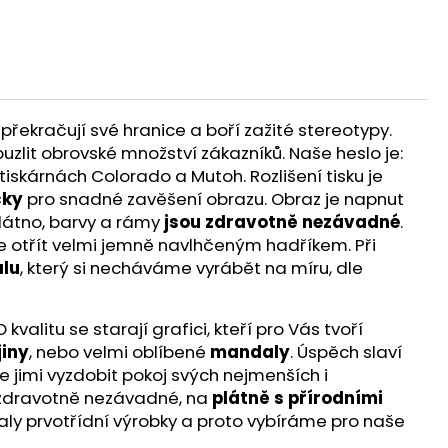
překračují své hranice a boří zažité stereotypy.
ouzlit obrovské množství zákazníků. Naše heslo je:
iskárnách Colorado a Mutoh. Rozlišení tisku je
čky
pro snadné zavěšení obrazu. Obraz je napnut
látno, barvy a rámy
jsou zdravotně nezávadné
.
te otřít velmi jemně navlhčeným hadříkem. Při
lu
, který si necháváme vyrábět na míru, dle
alitu se starají grafici, kteří pro Vás tvoří
jiny
, nebo velmi oblíbené
mandaly
. Úspěch slaví
e jimi vyzdobit pokoj svých nejmenších i
ou zdravotně nezávadné, na
plátně s přírodními
aly prvotřídní výrobky a proto vybíráme pro naše