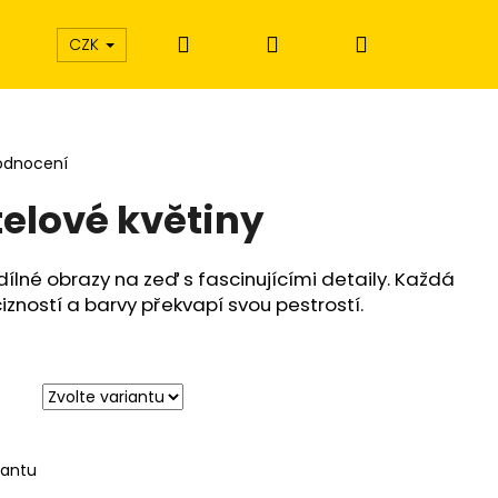
Hledat
Přihlášení
Nákupní
CZK
košík
odnocení
telové květiny
dílné obrazy na zeď s fascinujícími detaily. Každá
izností a barvy překvapí svou pestrostí.
iantu
Í EXTÁZE