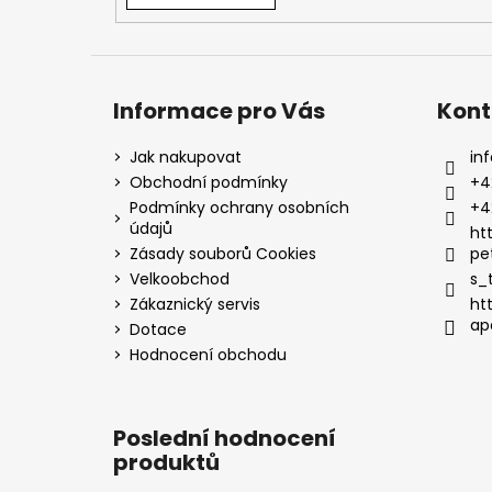
Informace pro Vás
Kont
Jak nakupovat
inf
Obchodní podmínky
+4
Podmínky ochrany osobních
+4
údajů
ht
Zásady souborů Cookies
pe
Velkoobchod
s_
Zákaznický servis
ht
ap
Dotace
Hodnocení obchodu
Poslední hodnocení
produktů