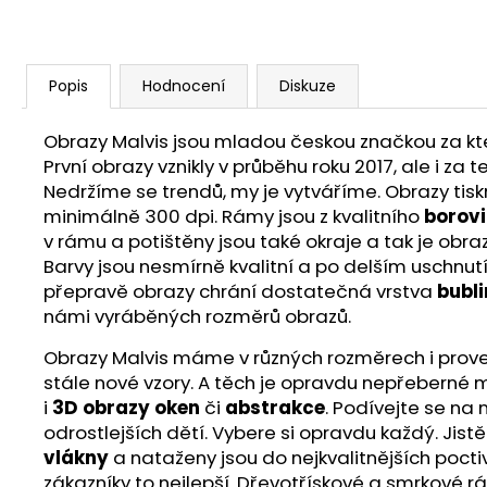
Popis
Hodnocení
Diskuze
Obrazy Malvis jsou mladou českou značkou za ktero
První obrazy vznikly v průběhu roku 2017, ale i z
Nedržíme se trendů, my je vytváříme. Obrazy ti
minimálně 300 dpi. Rámy jsou z kvalitního
borov
v rámu a potištěny jsou také okraje a tak je obra
Barvy jsou nesmírně kvalitní a po delším uschnut
přepravě obrazy chrání dostatečná vrstva
bubli
námi vyráběných rozměrů obrazů.
Obrazy Malvis máme v různých rozměrech i proveden
stále nové vzory. A těch je opravdu nepřeberné m
i
3D obrazy oken
či
abstrakce
. Podívejte se na
odrostlejších dětí. Vybere si opravdu každý. Jist
vlákny
a nataženy jsou do nejkvalitnějších poct
zákazníky to nejlepší. Dřevotřískové a smrkové r