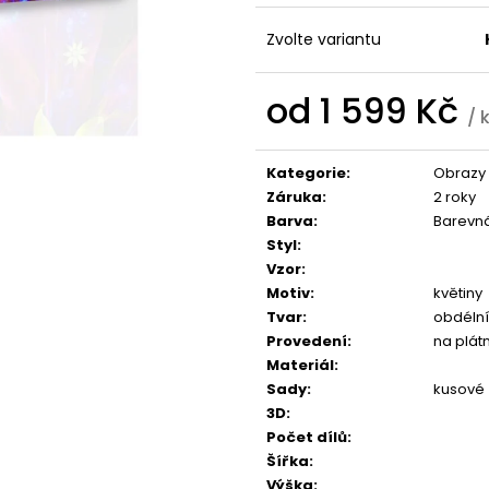
1 599 Kč
1 599 Kč
Zvolte variantu
od
1 599 Kč
/ 
Měrná
cena:
Kategorie
:
Obrazy 
Záruka
:
2 roky
Barva
:
Barevn
Styl
:
Vzor
:
Motiv
:
květiny
Tvar
:
obdélní
Provedení
:
na plát
Materiál
:
Sady
:
kusové
3D
:
Počet dílů
:
Šířka
:
Výška
: