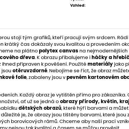
Vzhled
:
u stojí tým grafiků, kteří pracují svým srdcem. Rádi 
a ten krátký čas dokázaly svou kvalitou a provedením ok
skneme na plátno
polytex canvas
na nejmodernějších t
icového dřeva
. K obrazu přibalujeme i
háčky a hřebí
z ihned připraven k pověšení. Použité
materiály
jako p
í jsou
otěruvzdorné
. Nebojíme se říct, že obraz může
nkové folie
, zabaleny jsou v
pevném kartonovém oba
ích. Každý obraz je vytištěn přímo pro zákazníka. O kv
nožství, ať už se jedná o
obrazy přírody, květin, kra
 nabídku
dětských obrazů
, které hýří barvami a můžet
ě důležité je, že obrazy jsou tištěny barvami, které js
ivých borovicových rámů. Chceme aby naší prací vznik
ámy nejsou tak kvalitní a časem se můžou prověsit.