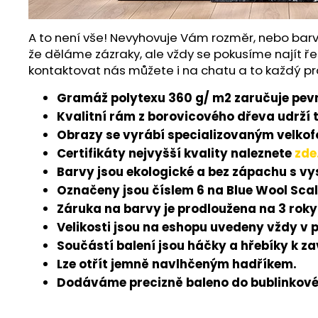
A to není vše! Nevyhovuje Vám rozměr, nebo barv
že děláme zázraky, ale vždy se pokusíme najít ře
kontaktovat nás můžete i na chatu a to každý pr
Gramáž polytexu 360 g/ m2 zaručuje pevn
Kvalitní rám z borovicového dřeva udrží 
Obrazy se vyrábí specializovaným velkofo
Certifikáty nejvyšší kvality naleznete
zde
Barvy jsou ekologické a bez zápachu s v
Označeny jsou číslem 6 na Blue Wool Scal
Záruka na barvy je prodloužena na 3 roky
Velikosti jsou na eshopu uvedeny vždy v 
Součástí balení jsou háčky a hřebíky k z
Lze otřít jemně navlhčeným hadříkem.
Dodáváme precizně baleno do bublinkové 