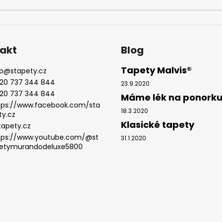
akt
Blog
Tapety Malvis®
o
@
stapety.cz
20 737 344 844
23.9.2020
20 737 344 844
Máme lék na ponork
tps://www.facebook.com/sta
18.3.2020
ty.cz
Klasické tapety
tapety.cz
tps://www.youtube.com/@st
31.1.2020
etymurandodeluxe5800