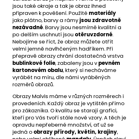
jsou také okraje a tak je obraz ihned
připraven k pověšení. Použité
materiály
jako plátno, barvy a rámy
jsou zdravotně
nezávadné
. Barvy jsou nesmírně kvalitní a
po delším uschnutí jsou
otěruvzdorné
.
Nebojíme se říct, že obraz můžete otřít
velmi jemně navlhčeným hadříkem. Při
přepravě obrazy chrání dostatečná vrstva
bublinkové folie
, zabaleny jsou v
pevném
kartonovém obalu
, který si necháváme
vyrábět na míru, dle námi vyráběných
rozměrů obrazů.
Obrazy Malvis máme v různých rozměrech i
provedeních. Každý obraz je vytištěn přímo
pro zákazníka. O kvalitu se starají grafici,
kteří pro Vás tvoří stále nové vzory. A těch je
opravdu nepřeberné množství, ať už se
jedná o
obrazy přírody, květin, krajiny
,
nebo velmi oblíbené
mandaly
. Úspěch slaví