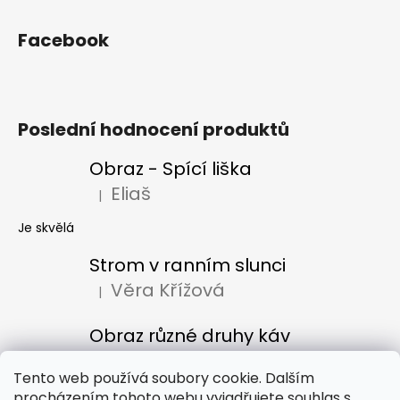
Facebook
Poslední hodnocení produktů
Obraz - Spící liška
Eliaš
|
Hodnocení produktu je 5 z 5 hvězdiček.
Je skvělá
Strom v ranním slunci
Věra Křížová
|
Hodnocení produktu je 5 z 5 hvězdiček.
Obraz různé druhy káv
Denisa Bacúrová
|
Hodnocení produktu je 5 z 5 hvězdiček.
Tento web používá soubory cookie. Dalším
procházením tohoto webu vyjadřujete souhlas s