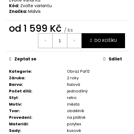
č
Kód:
Zvolte variantu
u
Značka:
Malvis
j
e
od
1 599 Kč
m
/ ks
e
Měrná
DO KOŠÍKU
cena:
OBRAZ
OKNO
Zeptat se
Sdílet
DO
RÁJE
PŘÍRODY
Kategorie
:
Obraz Paříž
Záruka
:
2 roky
1
599
Barva
:
fialová
Kč
Počet dílů
:
jednodílný
Styl
:
retro
Motiv
:
města
Tvar
:
obdélník
Provedení
:
na plátně
Materiál
:
polytex
Sady
:
kusové