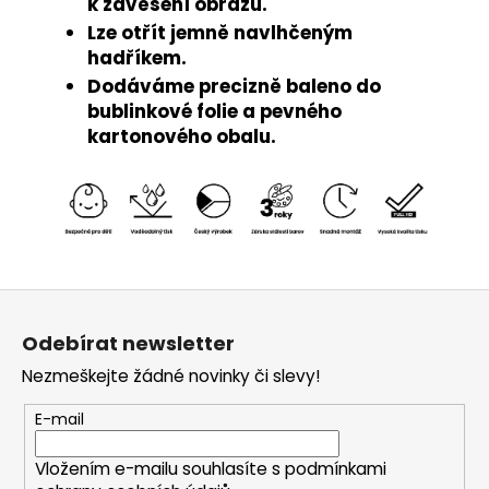
k zavěšení obrazu.
Lze otřít jemně navlhčeným
hadříkem.
Dodáváme precizně baleno do
bublinkové folie a pevného
kartonového obalu.
Z
á
Odebírat newsletter
p
Nezmeškejte žádné novinky či slevy!
a
t
E-mail
í
Vložením e-mailu souhlasíte s
podmínkami