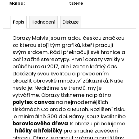
Malba
:
tištěné
Popis
Hodnocení
Diskuze
Obrazy Malvis jsou mladou českou značkou
za kterou stojí tým grafiků, kteří pracují
svým srdcem. Rádi překračují své hranice a
boří zažité stereotypy. První obrazy vznikly v
průběhu roku 2017, ale i za ten krátký čas
dokázaly svou kvalitou a provedením
okouzlit obrovské množství zákazníků. Naše
heslo je: Nedržíme se trendů, my je
vytváříme. Obrazy tiskneme na plátno
polytex canvas
na nejmodernějších
tiskárnách Colorado a Mutoh. Rozlišení tisku
je minimálně 300 dpi. Rámy jsou z kvalitního
borovicového dřeva
. K obrazu přibalujeme
i
háčky a hřebíčky
pro snadné zavěšení
obrazu. Obraz je napnut v rámu a potištěny