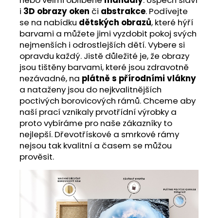
i
3D obrazy oken
či
abstrakce
. Podívejte
se na nabídku
dětských obrazů
, které hýří
barvami a můžete jimi vyzdobit pokoj svých
nejmenších i odrostlejších dětí. Vybere si
opravdu každý. Jistě důležité je, že obrazy
jsou tištěny barvami, které jsou zdravotně
nezávadné, na
plátně s přírodními vlákny
a nataženy jsou do nejkvalitnějších
poctivých borovicových rámů. Chceme aby
naší prací vznikaly prvotřídní výrobky a
proto vybíráme pro naše zákazníky to
nejlepší. Dřevotřískové a smrkové rámy
nejsou tak kvalitní a časem se můžou
prověsit.