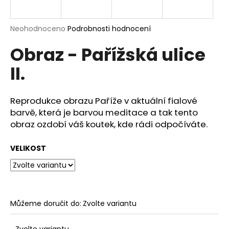
a
j
Průměrné
Neohodnoceno
Podrobnosti hodnocení
í
hodnocení
Obraz - Pařížská ulice
produktu
t
je
?
II.
0,0
z
5
hvězdiček.
Reprodukce obrazu Paříže v aktuální fialové
barvě, která je barvou meditace a tak tento
HLEDAT
obraz ozdobí váš koutek, kde rádi odpočíváte.
VELIKOST
D
o
p
o
Můžeme doručit do:
Zvolte variantu
r
u
Zvolte variantu