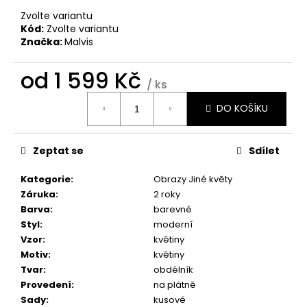
č
u
Zvolte variantu
Kód:
Zvolte variantu
j
Značka:
Malvis
e
m
od
1 599 Kč
e
/ ks
Měrná
DO KOŠÍKU
cena:
OBRAZ
OKNO
DO
Zeptat se
Sdílet
RÁJE
PŘÍRODY
Kategorie
:
Obrazy Jiné květy
1
599
Záruka
:
2 roky
Kč
Barva
:
barevné
Styl
:
moderní
Vzor
:
květiny
Motiv
:
květiny
Tvar
:
obdélník
Provedení
:
na plátně
Sady
:
kusové