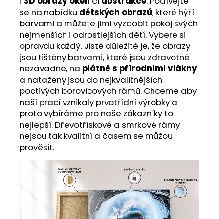
i
3D obrazy oken
či
abstrakce
. Podívejte
se na nabídku
dětských obrazů
, které hýří
barvami a můžete jimi vyzdobit pokoj svých
nejmenších i odrostlejších dětí. Vybere si
opravdu každý. Jistě důležité je, že obrazy
jsou tištěny barvami, které jsou zdravotně
nezávadné, na
plátně s přírodními vlákny
a nataženy jsou do nejkvalitnějších
poctivých borovicových rámů. Chceme aby
naší prací vznikaly prvotřídní výrobky a
proto vybíráme pro naše zákazníky to
nejlepší. Dřevotřískové a smrkové rámy
nejsou tak kvalitní a časem se můžou
prověsit.