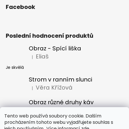
Facebook
Poslední hodnocení produktů
Obraz - Spící liška
Eliaš
|
Hodnocení produktu je 5 z 5 hvězdiček.
Je skvělá
Strom v ranním slunci
Věra Křížová
|
Hodnocení produktu je 5 z 5 hvězdiček.
Obraz různé druhy káv
Denisa Bacúrová
|
Hodnocení produktu je 5 z 5 hvězdiček.
Tento web používá soubory cookie. Dalším
procházením tohoto webu vyjadřujete souhlas s
jejich používáním.. Více informací
zde
.