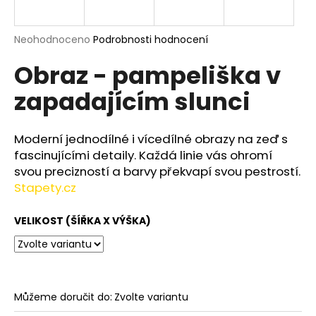
a
j
Průměrné
Neohodnoceno
Podrobnosti hodnocení
í
hodnocení
Obraz - pampeliška v
produktu
t
je
?
zapadajícím slunci
0,0
z
5
hvězdiček.
Moderní jednodílné i vícedílné obrazy na zeď s
fascinujícími detaily. Každá linie vás ohromí
HLEDAT
svou precizností a barvy překvapí svou pestrostí.
Stapety.cz
VELIKOST (ŠÍŘKA X VÝŠKA)
D
o
p
o
r
Můžeme doručit do:
Zvolte variantu
u