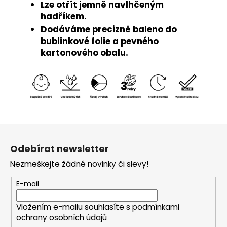
Lze otřít jemně navlhčeným
hadříkem.
Dodáváme precizně baleno do
bublinkové folie a pevného
kartonového obalu.
Z
á
Odebírat newsletter
p
Nezmeškejte žádné novinky či slevy!
a
t
E-mail
í
Vložením e-mailu souhlasíte s
podmínkami
ochrany osobních údajů