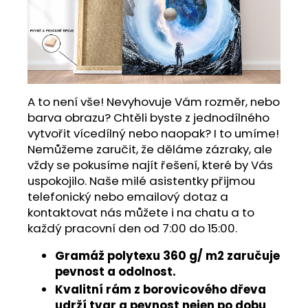
A to není vše! Nevyhovuje Vám rozměr, nebo
barva obrazu? Chtěli byste z jednodílného
vytvořit vícedílný nebo naopak? I to umíme!
Nemůžeme zaručit, že děláme zázraky, ale
vždy se pokusíme najít řešení, které by Vás
uspokojilo. Naše milé asistentky přijmou
telefonický nebo emailový dotaz a
kontaktovat nás můžete i na chatu a to
každý pracovní den od 7:00 do 15:00.
Gramáž polytexu 360 g/ m2 zaručuje
pevnost a odolnost.
Kvalitní rám z borovicového dřeva
udrží tvar a pevnost nejen po dobu