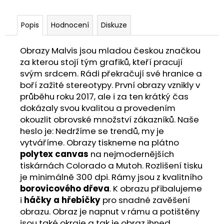
Popis
Hodnocení
Diskuze
Obrazy Malvis jsou mladou českou značkou
za kterou stojí tým grafiků, kteří pracují
svým srdcem. Rádi překračují své hranice a
boří zažité stereotypy. První obrazy vznikly v
průběhu roku 2017, ale i za ten krátký čas
dokázaly svou kvalitou a provedením
okouzlit obrovské množství zákazníků. Naše
heslo je: Nedržíme se trendů, my je
vytváříme. Obrazy tiskneme na plátno
polytex canvas
na nejmodernějších
tiskárnách Colorado a Mutoh. Rozlišení tisku
je minimálně 300 dpi. Rámy jsou z kvalitního
borovicového dřeva
. K obrazu přibalujeme
i
háčky a hřebíčky
pro snadné zavěšení
obrazu. Obraz je napnut v rámu a potištěny
jsou také okraje a tak je obraz ihned