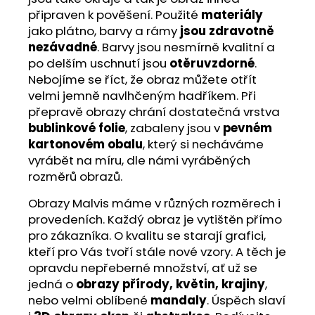
připraven k pověšení. Použité
materiály
jako plátno, barvy a rámy
jsou zdravotně
nezávadné
. Barvy jsou nesmírně kvalitní a
po delším uschnutí jsou
otěruvzdorné
.
Nebojíme se říct, že obraz můžete otřít
velmi jemně navlhčeným hadříkem. Při
přepravě obrazy chrání dostatečná vrstva
bublinkové folie
, zabaleny jsou v
pevném
kartonovém obalu
, který si necháváme
vyrábět na míru, dle námi vyráběných
rozměrů obrazů.
Obrazy Malvis máme v různých rozměrech i
provedeních. Každý obraz je vytištěn přímo
pro zákazníka. O kvalitu se starají grafici,
kteří pro Vás tvoří stále nové vzory. A těch je
opravdu nepřeberné množství, ať už se
jedná o
obrazy přírody, květin, krajiny
,
nebo velmi oblíbené
mandaly
. Úspěch slaví