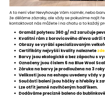
A to není vše! Nevyhovuje Vám rozměr, nebo barv
že děláme zázraky, ale vždy se pokusíme najít ře
kontaktovat nás můžete i na chatu a to každý pr
Gramáž polytexu 360 g/ m2 zaručuje pevn
Kvalitní rám z borovicového dřeva udrží 
Obrazy se vyrábí specializovaným velkofo
Certifikáty nejvyšší kvality naleznete
zde
Barvy jsou ekologické a bez zápachu s v
Označeny jsou číslem 6 na Blue Wool Scal
Záruka na barvy je prodloužena na 3 roky
Velikosti jsou na eshopu uvedeny vždy v 
Součástí balení jsou háčky a hřebíky k z
Lze otřít jemně navlhčeným hadříkem.
Dodáváme precizně baleno do bublinkové 