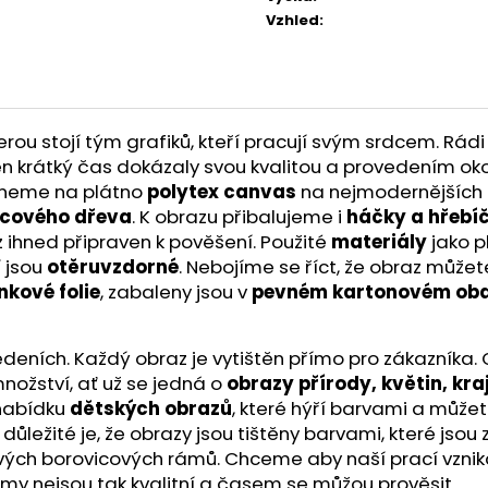
Vzhled
:
u stojí tým grafiků, kteří pracují svým srdcem. Rádi 
a ten krátký čas dokázaly svou kvalitou a provedením ok
skneme na plátno
polytex canvas
na nejmodernějších t
icového dřeva
. K obrazu přibalujeme i
háčky a hřebí
z ihned připraven k pověšení. Použité
materiály
jako p
í jsou
otěruvzdorné
. Nebojíme se říct, že obraz může
nkové folie
, zabaleny jsou v
pevném kartonovém oba
ích. Každý obraz je vytištěn přímo pro zákazníka. O kv
nožství, ať už se jedná o
obrazy přírody, květin, kra
 nabídku
dětských obrazů
, které hýří barvami a můžet
ě důležité je, že obrazy jsou tištěny barvami, které js
ivých borovicových rámů. Chceme aby naší prací vznik
ámy nejsou tak kvalitní a časem se můžou prověsit.