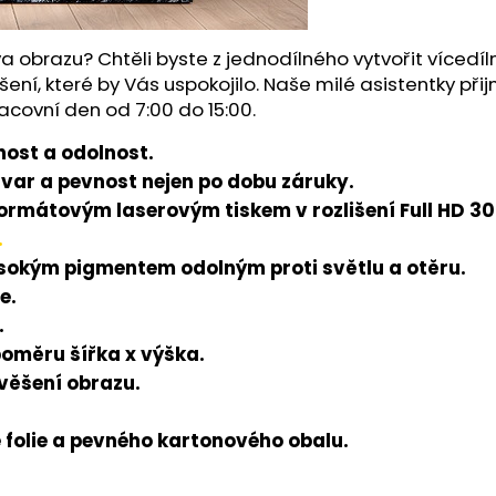
a obrazu? Chtěli byste z jednodílného vytvořit víced
šení, které by Vás uspokojilo. Naše milé asistentky př
acovní den od 7:00 do 15:00.
ost a odolnost.
tvar a pevnost nejen po dobu záruky.
rmátovým laserovým tiskem v rozlišení Full HD 300
.
ysokým pigmentem odolným proti světlu a otěru.
e.
.
poměru šířka x výška.
avěšení obrazu.
folie a pevného kartonového obalu.