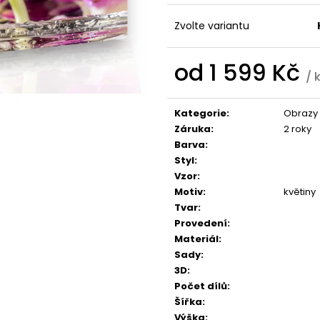
1 599 Kč
1 599 Kč
Zvolte variantu
od
1 599 Kč
/ 
Měrná
cena:
Kategorie
:
Obrazy 
Záruka
:
2 roky
Barva
:
Styl
:
Vzor
:
Motiv
:
květiny
Tvar
:
Provedení
:
Materiál
:
Sady
:
3D
:
Počet dílů
:
Šířka
:
Výška
: