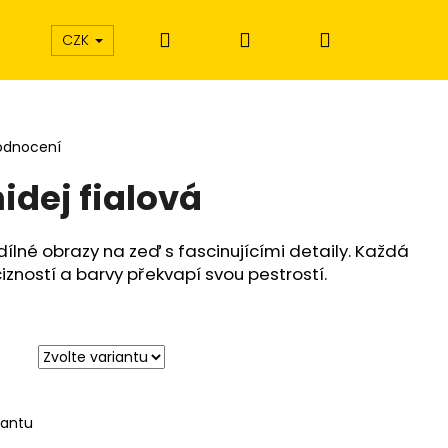
Hledat
Přihlášení
Nákupní
CZK
košík
odnocení
idej fialová
dílné obrazy na zeď s fascinujícími detaily. Každá
izností a barvy překvapí svou pestrostí.
iantu
Í EXTÁZE