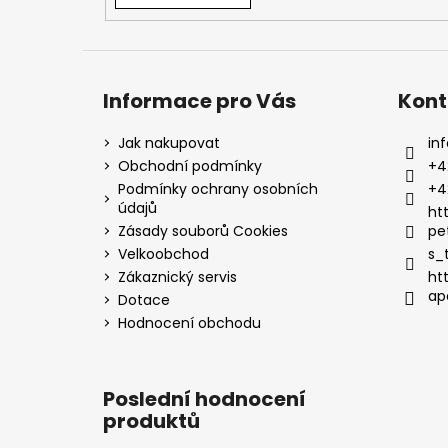
Informace pro Vás
Kont
Jak nakupovat
inf
Obchodní podmínky
+4
Podmínky ochrany osobních
+4
údajů
ht
Zásady souborů Cookies
pe
Velkoobchod
s_
Zákaznický servis
ht
ap
Dotace
Hodnocení obchodu
Poslední hodnocení
produktů