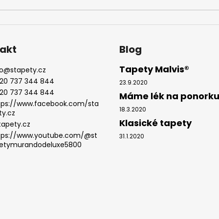
akt
Blog
Tapety Malvis®
o
@
stapety.cz
20 737 344 844
23.9.2020
20 737 344 844
Máme lék na ponork
tps://www.facebook.com/sta
18.3.2020
ty.cz
Klasické tapety
tapety.cz
tps://www.youtube.com/@st
31.1.2020
etymurandodeluxe5800