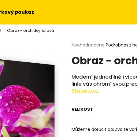
rkový poukaz
Obraz - orchidej fialová
Co potřebujete najít?
Průměrné
Neohodnoceno
Podrobnosti h
hodnocení
Obraz - orch
produktu
HLEDAT
je
0,0
z
Moderní jednodílné i více
5
Doporučujeme
linie vás ohromí svou prec
hvězdiček.
Stapety.cz
VELIKOST
Můžeme doručit do:
Zvolte var
OBRAZ NA STĚNU - SLUNEČNICE
OBRAZ - HUDEBN