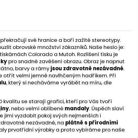
překračují své hranice a boří zažité stereotypy.
ouzlit obrovské množství zákazníků. Naše heslo je:
iskárnách Colorado a Mutoh. Rozlišení tisku je
čky
pro snadné zavěšení obrazu. Obraz je napnut
látno, barvy a rámy
jsou zdravotně nezávadné
.
te otřít velmi jemně navlhčeným hadříkem. Při
lu
, který si necháváme vyrábět na míru, dle
alitu se starají grafici, kteří pro Vás tvoří
jiny
, nebo velmi oblíbené
mandaly
. Úspěch slaví
e jimi vyzdobit pokoj svých nejmenších i
ou zdravotně nezávadné, na
plátně s přírodními
aly prvotřídní výrobky a proto vybíráme pro naše