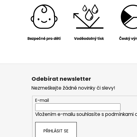
Z
á
Odebírat newsletter
p
Nezmeškejte žádné novinky či slevy!
a
t
E-mail
í
Vložením e-mailu souhlasíte s
podmínkami o
PŘIHLÁSIT SE