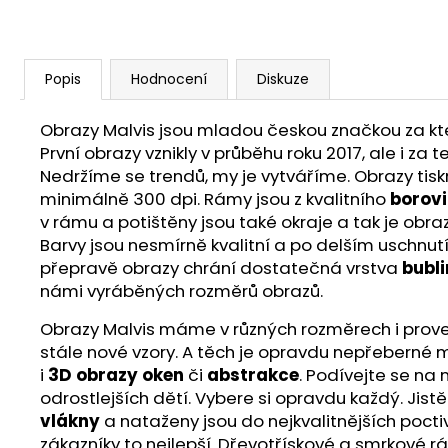
Popis
Hodnocení
Diskuze
Obrazy Malvis jsou mladou českou značkou za ktero
První obrazy vznikly v průběhu roku 2017, ale i z
Nedržíme se trendů, my je vytváříme. Obrazy ti
minimálně 300 dpi. Rámy jsou z kvalitního
borov
v rámu a potištěny jsou také okraje a tak je obra
Barvy jsou nesmírně kvalitní a po delším uschnut
přepravě obrazy chrání dostatečná vrstva
bubli
námi vyráběných rozměrů obrazů.
Obrazy Malvis máme v různých rozměrech i proveden
stále nové vzory. A těch je opravdu nepřeberné m
i
3D obrazy oken
či
abstrakce
. Podívejte se na
odrostlejších dětí. Vybere si opravdu každý. Jist
vlákny
a nataženy jsou do nejkvalitnějších poct
zákazníky to nejlepší. Dřevotřískové a smrkové r